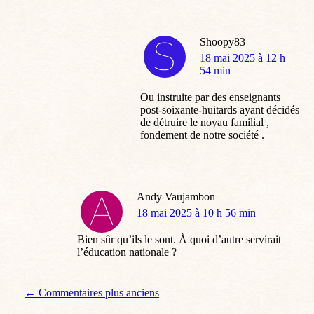
Shoopy83
dit
18 mai 2025 à 12 h
:
54 min
Ou instruite par des enseignants
post-soixante-huitards ayant décidés
de détruire le noyau familial ,
fondement de notre société .
Andy Vaujambon
dit
18 mai 2025 à 10 h 56 min
:
Bien sûr qu’ils le sont. À quoi d’autre servirait
l’éducation nationale ?
Navigation de commentaire
← Commentaires plus anciens