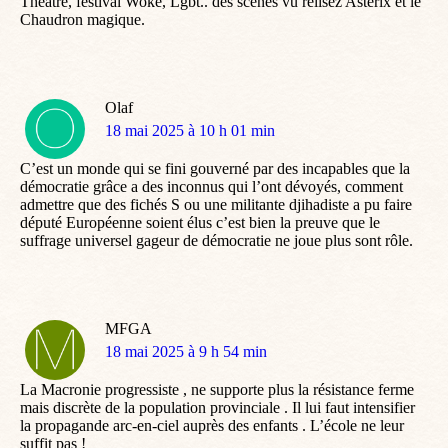
Théâtre, festival Woke, Lgbt.. des scènes vu relisez Asterix et le
Chaudron magique.
Olaf
dit
18 mai 2025 à 10 h 01 min
:
C’est un monde qui se fini gouverné par des incapables que la
démocratie grâce a des inconnus qui l’ont dévoyés, comment
admettre que des fichés S ou une militante djihadiste a pu faire
député Européenne soient élus c’est bien la preuve que le
suffrage universel gageur de démocratie ne joue plus sont rôle.
MFGA
dit
18 mai 2025 à 9 h 54 min
:
La Macronie progressiste , ne supporte plus la résistance ferme
mais discrète de la population provinciale . Il lui faut intensifier
la propagande arc-en-ciel auprès des enfants . L’école ne leur
suffit pas !