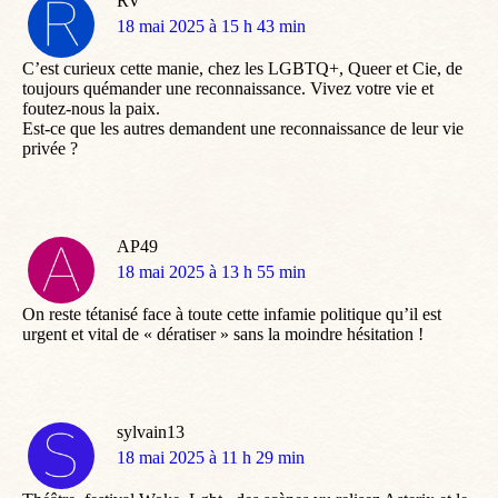
RV
dit
18 mai 2025 à 15 h 43 min
:
C’est curieux cette manie, chez les LGBTQ+, Queer et Cie, de
toujours quémander une reconnaissance. Vivez votre vie et
foutez-nous la paix.
Est-ce que les autres demandent une reconnaissance de leur vie
privée ?
AP49
dit
18 mai 2025 à 13 h 55 min
:
On reste tétanisé face à toute cette infamie politique qu’il est
urgent et vital de « dératiser » sans la moindre hésitation !
sylvain13
dit
18 mai 2025 à 11 h 29 min
: