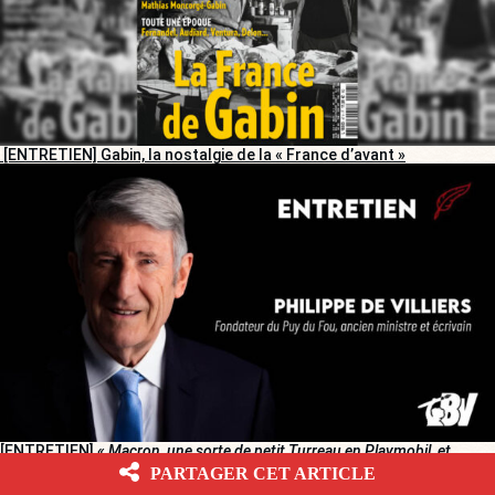
[ENTRETIEN] Gabin, la nostalgie de la « France d’avant »
[ENTRETIEN]
« Macron, une sorte de petit Turreau en Playmobil, et
Mélenchon, le Robespierre en keffieh »
PARTAGER CET ARTICLE