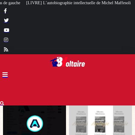
aphie intellectuelle de Michel Maffesoli
Pour regagner son influence en Af