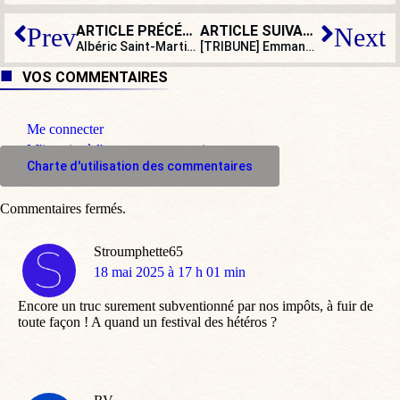
ARTICLE PRÉCÉDENT
ARTICLE SUIVANT
Prev
Next
Albéric Saint-Martin : «
De mauvaise foi
, un film au côté 
[TRIBUNE] Emmanuel Macron : le mirage de la modernité, la réalité de l’impuissance
VOS COMMENTAIRES
Me connecter
M'inscrire à l'espace commentaire
Charte d'utilisation des commentaires
Commentaires fermés.
Stroumphette65
dit
18 mai 2025 à 17 h 01 min
:
Encore un truc surement subventionné par nos impôts, à fuir de
toute façon ! A quand un festival des hétéros ?