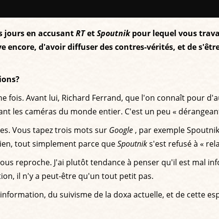
s jours en accusant
RT
et
Spoutnik
pour lequel vous travai
ave encore, d'avoir diffuser des contres-vérités, et de s'
ions?
ième fois. Avant lui, Richard Ferrand, que l'on connaît pour d'a
devant les caméras du monde entier. C'est un peu « dérangeant
mes. Vous tapez trois mots sur
Google
, par exemple Spoutni
 rien, tout simplement parce que
Spoutnik
s'est refusé à « re
reproche. J'ai plutôt tendance à penser qu'il est mal info
n, il n'y a peut-être qu'un tout petit pas.
information, du suivisme de la doxa actuelle, et de cette es