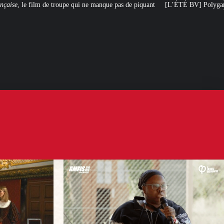
 qui ne manque pas de piquant
[L’ÉTÉ BV] Polygamie : quand la vérité sort 