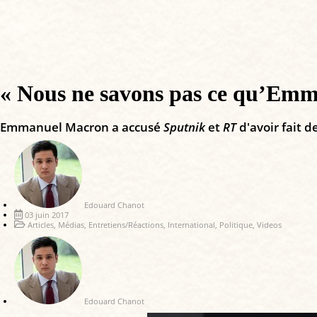
« Nous ne savons pas ce qu’Emm
Emmanuel Macron a accusé
Sputnik
et
RT
d'avoir fait d
Edouard Chanot
03 juin 2017
Articles
,
Médias
,
Entretiens/Réactions
,
International
,
Politique
,
Videos
Edouard Chanot