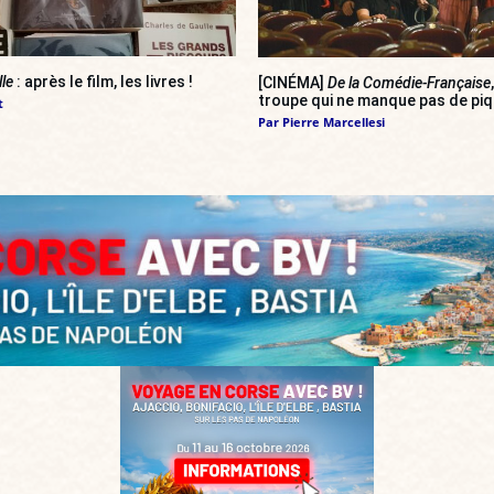
lle
: après le film, les livres !
[CINÉMA]
De la Comédie-Française
troupe qui ne manque pas de pi
t
Par
Pierre Marcellesi