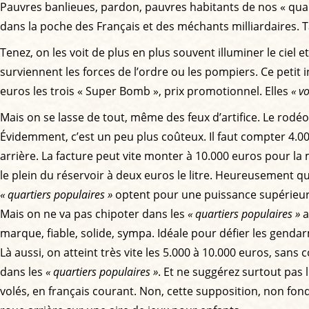
Pauvres banlieues, pardon, pauvres habitants de nos « quarti
dans la poche des Français et des méchants milliardaires. Ta
Tenez, on les voit de plus en plus souvent illuminer le ciel 
surviennent les forces de l’ordre ou les pompiers. Ce petit 
euros les trois « Super Bomb », prix promotionnel. Elles
« v
Mais on se lasse de tout, même des feux d’artifice. Le rod
Évidemment, c’est un peu plus coûteux. Il faut compter 4.0
arrière. La facture peut vite monter à 10.000 euros pour l
le plein du réservoir à deux euros le litre. Heureusement qu
« quartiers populaires »
optent pour une puissance supérieure,
Mais on ne va pas chipoter dans les
« quartiers populaires »
a
marque, fiable, solide, sympa. Idéale pour défier les genda
Là aussi, on atteint très vite les 5.000 à 10.000 euros, sans 
dans les
« quartiers populaires »
. Et ne suggérez surtout pas l
volés, en français courant. Non, cette supposition, non fon