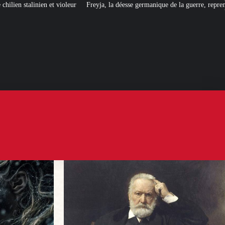
Freyja, la déesse germanique de la guerre, reprend du service…
[UNE PROF