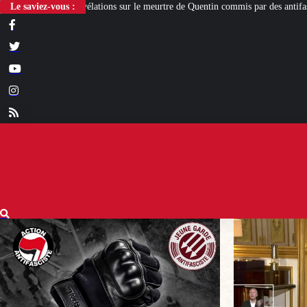
sur le meurtre de Quentin commis par des antifas
Le saviez-vous :
[L’ÉTÉ BV] Sur son burea