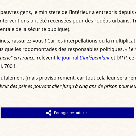
auvres gens, le ministère de l’Intérieur a entrepris depuis
 interventions ont été recensées pour des rodéos urbains. T
entale de la sécurité publique).
es, rassurez-vous ! Car les interpellations ou la multiplicat
lus que les rodomontades des responsables politiques.
« Le 
merie" en France
, relèvent
le journal
L’Indépendant
et l’
AFP
, ce
, 700 !
rutalement (mais provisoirement, car tout cela leur sera re
révoit des peines pouvant aller jusqu'à cinq ans de prison pour le
Partager cet article