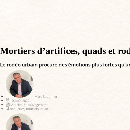
Mortiers d’artifices, quads et rod
Le rodéo urbain procure des émotions plus fortes qu’un
Marc Baudriller
10 août 2022
Articles
,
Ensauvagement
Banlieues
,
mortiers
,
quad