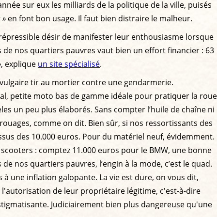
e sur eux les milliards de la politique de la ville, puisés
 »
en font bon usage. Il faut bien distraire le malheur.
Un irrépressible désir de manifester leur enthousiasme lorsque
 de nos quartiers pauvres vaut bien un effort financier : 63
»
, explique
un site spécialisé
.
vulgaire tir au mortier contre une gendarmerie.
al, petite moto bas de gamme idéale pour pratiquer la roue
es un peu plus élaborés. Sans compter l’huile de chaîne ni
s rouages, comme on dit. Bien sûr, si nos ressortissants des
essus des 10.000 euros. Pour du matériel neuf, évidemment.
i scooters : comptez 11.000 euros pour le BMW, une bonne
de nos quartiers pauvres, l’engin à la mode, c’est le quad.
s à une inflation galopante. La vie est dure, on vous dit,
l'autorisation de leur propriétaire légitime, c'est-à-dire
t stigmatisante. Judiciairement bien plus dangereuse qu'une