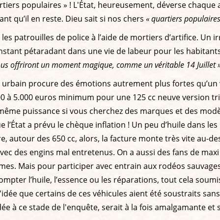
ers populaires » ! L'État, heureusement, déverse chaque anné
nt qu’il en reste. Dieu sait si nos chers
« quartiers populaires
et les patrouilles de police à l’aide de mortiers d’artifice. 
instant pétaradant dans une vie de labeur pour les habitants
ous offriront un moment magique, comme un véritable 14 Juillet 
éo urbain procure des émotions autrement plus fortes qu’un 
00 à 5.000 euros minimum pour une 125 cc neuve version tri
a même puissance si vous cherchez des marques et des modèl
e l’État a prévu le chèque inflation ! Un peu d’huile dans le
 autour des 650 cc, alors, la facture monte très vite au-d
vec des engins mal entretenus. On a aussi des fans de max
rmes. Mais pour participer avec entrain aux rodéos sauvages 
compter l’huile, l’essence ou les réparations, tout cela soumi
'idée que certains de ces véhicules aient été soustraits sans 
dée à ce stade de l'enquête, serait à la fois amalgamante e