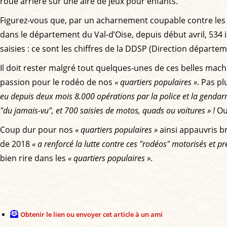
roue arrière sur une aire de jeux pour enfants.
Figurez-vous que, par un acharnement coupable contre les p
dans le département du Val-d’Oise, depuis début avril, 534
saisies : ce sont les chiffres de la DDSP (Direction départem
Il doit rester malgré tout quelques-unes de ces belles machin
passion pour le rodéo de nos
« quartiers populaires »
. Pas p
eu depuis deux mois 8.000 opérations par la police et la gendar
"du jamais-vu", et 700 saisies de motos, quads ou voitures » !
Oui
Coup dur pour nos
« quartiers populaires »
ainsi appauvris b
de 2018
« a renforcé la lutte contre ces "rodéos" motorisés et p
bien rire dans les
« quartiers populaires »
.
Obtenir le lien ou envoyer cet article à un ami