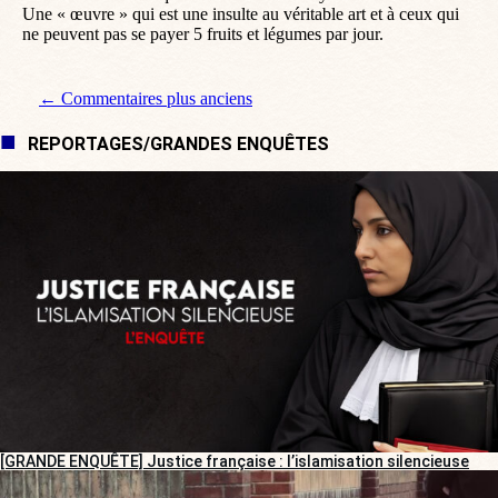
Une « œuvre » qui est une insulte au véritable art et à ceux qui
ne peuvent pas se payer 5 fruits et légumes par jour.
Navigation de commentaire
← Commentaires plus anciens
REPORTAGES/GRANDES ENQUÊTES
[GRANDE ENQUÊTE] Justice française : l’islamisation silencieuse