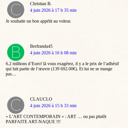
Christian B.
dit
4 juin 2026 à 17 h 35 min
:
Je souhaite un bon appétit au voleur.
Berfranda45
dit
4 juin 2026 à 16 h 08 min
:
6.2 millions d’Euro! là vous exagérez, il y a le prix de l’adhésif
qui fait partie de l’œuvre (139 692.00€). Et lui ne se mange
pas…
CLAUCLO
dit
4 juin 2026 à 15 h 33 min
:
« L’ART CONTEMPORAIN » : ART … ou pas plutôt
PARFAITE ART-NAQUE !!!