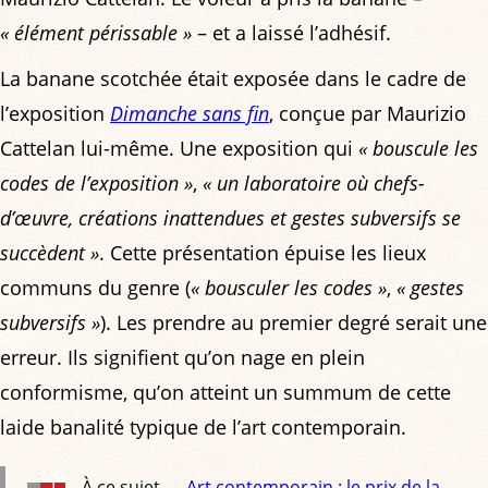
« élément périssable »
– et a laissé l’adhésif.
La banane scotchée était exposée dans le cadre de
l’exposition
Dimanche sans fin
, conçue par Maurizio
Cattelan lui-même. Une exposition qui
« bouscule les
codes de l’exposition »
,
« un laboratoire où chefs-
d’œuvre, créations inattendues et gestes subversifs se
succèdent »
. Cette présentation épuise les lieux
communs du genre (
« bousculer les codes »
,
« gestes
subversifs »
). Les prendre au premier degré serait une
erreur. Ils signifient qu’on nage en plein
conformisme, qu’on atteint un summum de cette
laide banalité typique de l’art contemporain.
À ce sujet —
Art contemporain : le prix de la