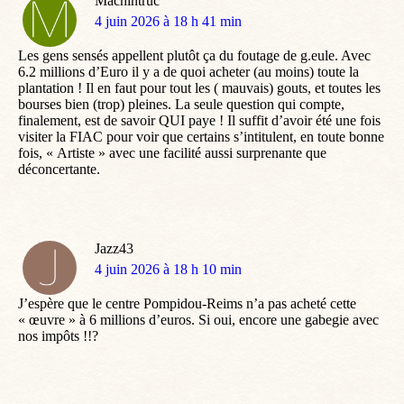
Machintruc
dit
4 juin 2026 à 18 h 41 min
:
Les gens sensés appellent plutôt ça du foutage de g.eule. Avec
6.2 millions d’Euro il y a de quoi acheter (au moins) toute la
plantation ! Il en faut pour tout les ( mauvais) gouts, et toutes les
bourses bien (trop) pleines. La seule question qui compte,
finalement, est de savoir QUI paye ! Il suffit d’avoir été une fois
visiter la FIAC pour voir que certains s’intitulent, en toute bonne
fois, « Artiste » avec une facilité aussi surprenante que
déconcertante.
Jazz43
dit
4 juin 2026 à 18 h 10 min
:
J’espère que le centre Pompidou-Reims n’a pas acheté cette
« œuvre » à 6 millions d’euros. Si oui, encore une gabegie avec
nos impôts !!?