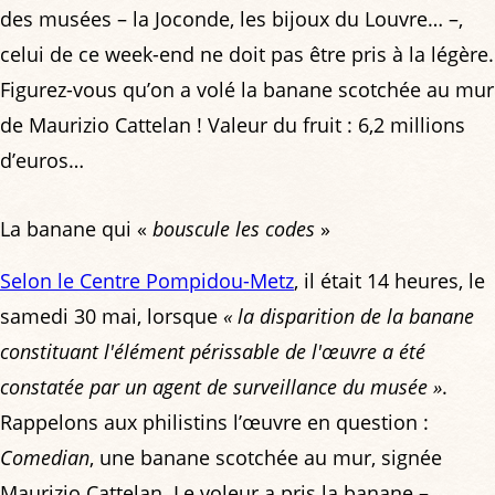
des musées – la Joconde, les bijoux du Louvre… –,
celui de ce week-end ne doit pas être pris à la légère.
Figurez-vous qu’on a volé la banane scotchée au mur
de Maurizio Cattelan ! Valeur du fruit : 6,2 millions
d’euros…
La banane qui «
bouscule les codes
»
Selon le Centre Pompidou-Metz
, il était 14 heures, le
samedi 30 mai, lorsque
« la disparition de la banane
constituant l'élément périssable de l'œuvre a été
constatée par un agent de surveillance du musée »
.
Rappelons aux philistins l’œuvre en question :
Comedian
, une banane scotchée au mur, signée
Maurizio Cattelan. Le voleur a pris la banane –