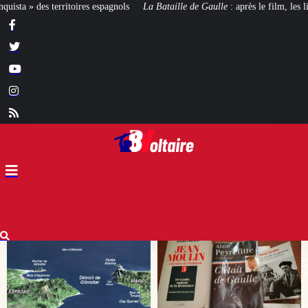
a Bataille de Gaulle
: après le film, les livres !
[CINÉMA]
De la Comédie-F