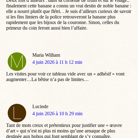
Deux fois d’ailleurs : dans sa corbeille de fruits et sur le visage..
finalement cette banane a connu un vrai destin de noble banane :
elle a nourri plutôt que flétri. . Je suis d’ailleurs curieux de savoir
si les fins limiers de la police retrouveront la banane plus
rapidement que les bijoux de la couronne. Sinon, celles du
primeur du coin feront aussi bien l’affaire.
Maria William
dit
4 juin 2026 à 11 h 12 min
:
Les visites pour voir ce tableau vide avec un « adhésif » vont
augmenter…La bêtise n’a pas de limites…
Lucinde
dit
4 juin 2026 à 10 h 29 min
:
Tant de mots creux et prétentieux pour justifier une « œuvre
d’art » qui n’est ni plus ni moins qu’une arnaque de plus
destinée aux bobos qui font semblant de s’y connaître.