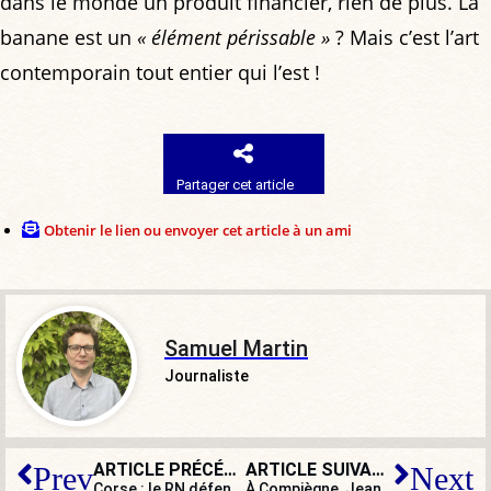
dans le monde un produit financier, rien de plus. La
banane est un
« élément périssable »
? Mais c’est l’art
contemporain tout entier qui l’est !
Partager cet article
Obtenir le lien ou envoyer cet article à un ami
Samuel Martin
Journaliste
ARTICLE PRÉCÉDENT
ARTICLE SUIVANT
Prev
Next
Corse : le RN défend une
« autonomie insulaire spécifique
À Compiègne, Jeanne d’Arc, porte-étendard des causes LGBT et… palestinienne !