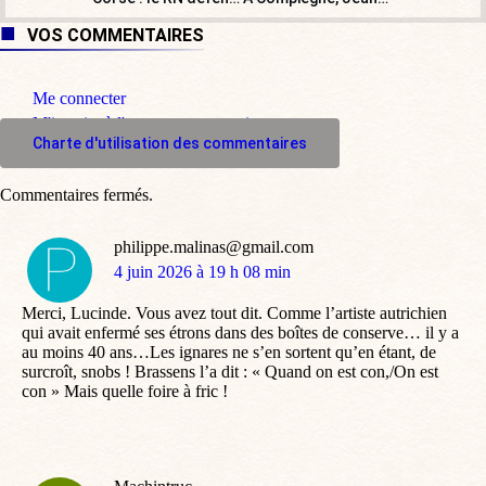
VOS COMMENTAIRES
Me connecter
M'inscrire à l'espace commentaire
Charte d'utilisation des commentaires
Commentaires fermés.
philippe.malinas@gmail.com
dit
4 juin 2026 à 19 h 08 min
:
Merci, Lucinde. Vous avez tout dit. Comme l’artiste autrichien
qui avait enfermé ses étrons dans des boîtes de conserve… il y a
au moins 40 ans…Les ignares ne s’en sortent qu’en étant, de
surcroît, snobs ! Brassens l’a dit : « Quand on est con,/On est
con » Mais quelle foire à fric !