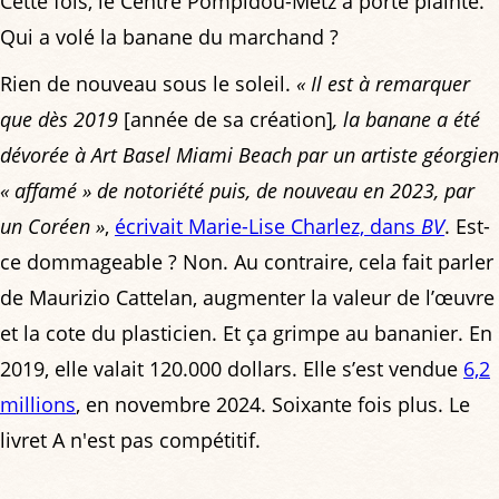
Cette fois, le Centre Pompidou-Metz a porté plainte.
Qui a volé la banane du marchand ?
Rien de nouveau sous le soleil.
« Il est à remarquer
que dès 2019
[année de sa création]
, la banane a été
dévorée à Art Basel Miami Beach par un artiste géorgien
« affamé » de notoriété puis, de nouveau en 2023, par
un Coréen »
,
écrivait Marie-Lise Charlez, dans
BV
. Est-
ce dommageable ? Non. Au contraire, cela fait parler
de Maurizio Cattelan, augmenter la valeur de l’œuvre
et la cote du plasticien. Et ça grimpe au bananier. En
2019, elle valait 120.000 dollars. Elle s’est vendue
6,2
millions
, en novembre 2024. Soixante fois plus. Le
livret A n'est pas compétitif.