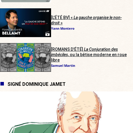
[L’ÉTÉ BV] «
La gauche organise le non-
droit
»
Yann Montero
[ROMANS D’ÉTÉ]
La Conjuration des
imbéciles
, ou la bêtise moderne en roue
libre
Samuel Martin
SIGNÉ DOMINIQUE JAMET