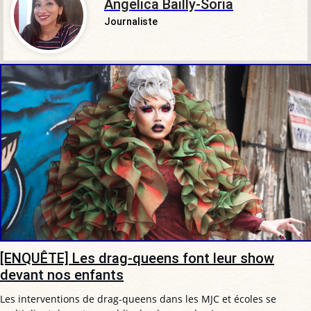
Angelica Bailly-Soria
Journaliste
[ENQUÊTE] Les drag-queens font leur show
devant nos enfants
Les interventions de drag-queens dans les MJC et écoles se