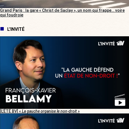
Grand Paris : la gare « Christ de Saclay », un nom qui frappe… voire
qui foudroie
L'INVITÉ
[L’ÉTÉ BV] «
La gauche organise le non-droit
»