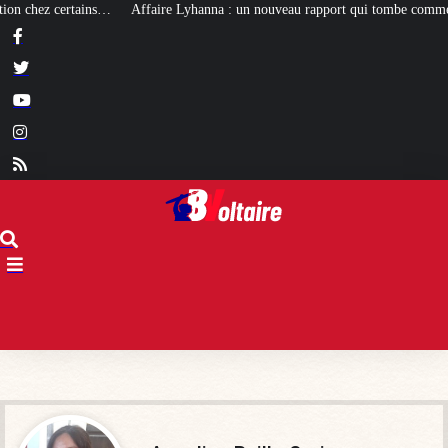
re Lyhanna : un nouveau rapport qui tombe comme un cruel bilan pour Darma