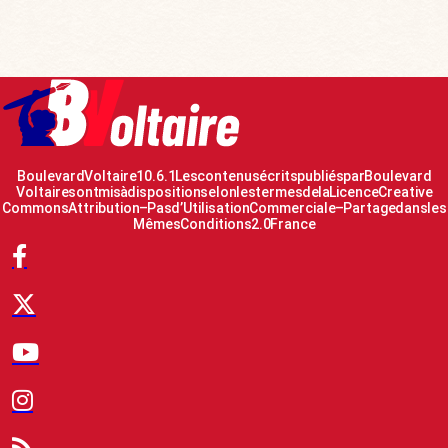
Boulevard Voltaire 10.6.1 Les contenus écrits publiés par Boulevard
Voltaire sont mis à disposition selon les termes de la Licence Creative
Commons Attribution – Pas d’Utilisation Commerciale – Partage dans les
Mêmes Conditions 2.0 France