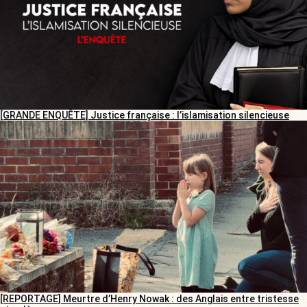
[GRANDE ENQUÊTE] Justice française : l’islamisation silencieuse
[REPORTAGE] Meurtre d’Henry Nowak : des Anglais entre tristesse