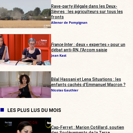
Rave-party illégale dans les Deux-
Sèvres : les agriculteurs sur tous les
fronts
Alienor de Pompignan
France Inter
: deux « expertes » pour un
débat anti-RN, l’Arcom saisie
Jean Kast
Bilal Hassani et Lena Situations : les
enfants cachés d’Emmanuel Macron ?
Nicolas Gauthier
LES PLUS LUS DU MOIS
Cap-Ferret : Marion Cotillard, soutien
des Soulèvements de la Terre,