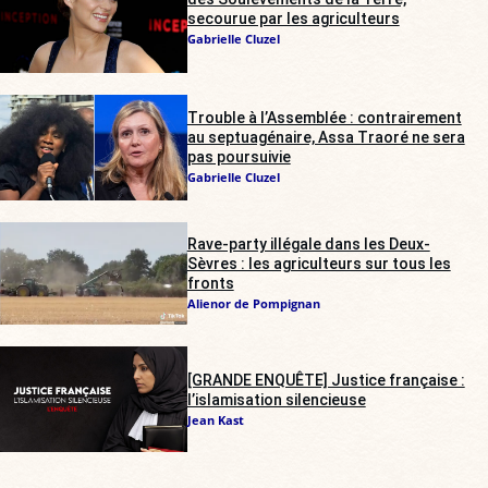
secourue par les agriculteurs
Gabrielle Cluzel
Trouble à l’Assemblée : contrairement
au septuagénaire, Assa Traoré ne sera
pas poursuivie
Gabrielle Cluzel
Rave-party illégale dans les Deux-
Sèvres : les agriculteurs sur tous les
fronts
Alienor de Pompignan
[GRANDE ENQUÊTE] Justice française :
l’islamisation silencieuse
Jean Kast