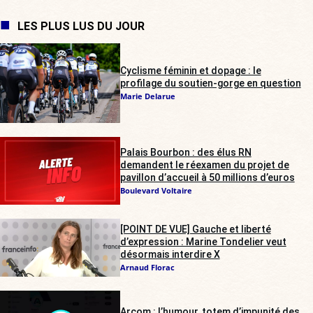
LES PLUS LUS DU JOUR
Cyclisme féminin et dopage : le
profilage du soutien-gorge en question
Marie Delarue
Palais Bourbon : des élus RN
demandent le réexamen du projet de
pavillon d’accueil à 50 millions d’euros
Boulevard Voltaire
[POINT DE VUE] Gauche et liberté
d’expression : Marine Tondelier veut
désormais interdire X
Arnaud Florac
Arcom : l’humour, totem d’impunité des