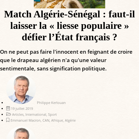
Match Algérie-Sénégal : faut-il
laisser la « liesse populaire »
défier l’État français ?
On ne peut pas faire l'innocent en feignant de croire
que le drapeau algérien n'a qu'une valeur
sentimentale, sans signification politique.
Philippe Kerlouan
19 juillet 2019
Articles
,
International
,
Sport
Emmanuel Macron
,
CAN
,
Afrique
,
Algérie