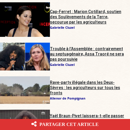
Cap-Ferret : Marion Cotillard, soutien
des Soulèvements de la Terre,
secourue par les agriculteurs
Gabrielle Cluzel
Trouble à l’Assemblée : contrairement
au septuagénaire, Assa Traoré ne sera
pas poursuivie
Gabrielle Cluzel
Rave-party illégale dans les Deux-
Sèvres : les agriculteurs sur tous les
fronts
Alienor de Pompignan
Yaël Braun-Pivet laissera-t-elle passer
le chahut d’Assa Traoré en pleine
PARTAGER CET ARTICLE
Assemblée nationale ?