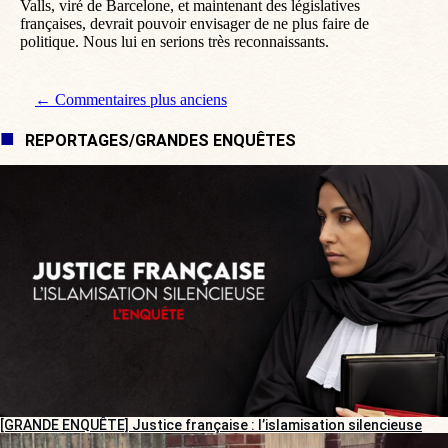
Valls, viré de Barcelone, et maintenant des législatives
françaises, devrait pouvoir envisager de ne plus faire de
politique. Nous lui en serions très reconnaissants.
Navigation de commentaire
← Commentaires plus anciens
REPORTAGES/GRANDES ENQUÊTES
[GRANDE ENQUÊTE] Justice française : l’islamisation silencieuse