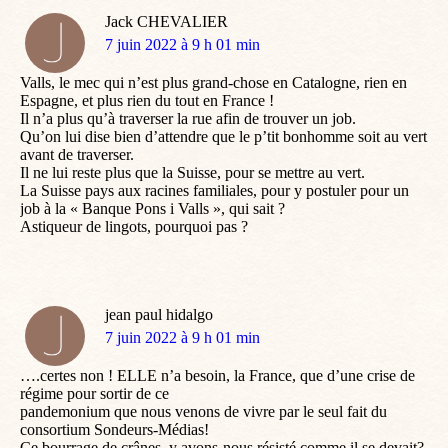
Jack CHEVALIER
dit
7 juin 2022 à 9 h 01 min
:
Valls, le mec qui n’est plus grand-chose en Catalogne, rien en
Espagne, et plus rien du tout en France !
Il n’a plus qu’à traverser la rue afin de trouver un job.
Qu’on lui dise bien d’attendre que le p’tit bonhomme soit au vert
avant de traverser.
Il ne lui reste plus que la Suisse, pour se mettre au vert.
La Suisse pays aux racines familiales, pour y postuler pour un
job à la « Banque Pons i Valls », qui sait ?
Astiqueur de lingots, pourquoi pas ?
jean paul hidalgo
dit
7 juin 2022 à 9 h 01 min
:
….certes non ! ELLE n’a besoin, la France, que d’une crise de
régime pour sortir de ce
pandemonium que nous venons de vivre par le seul fait du
consortium Sondeurs-Médias!
Ce bourrage de crânes, y avons-nous résisté comme il se devait?