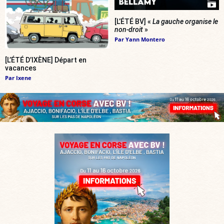
[L’ÉTÉ BV] «
La gauche organise le
non-droit
»
Par
Yann Montero
[L’ÉTÉ D’IXÈNE] Départ en
vacances
Par
Ixene