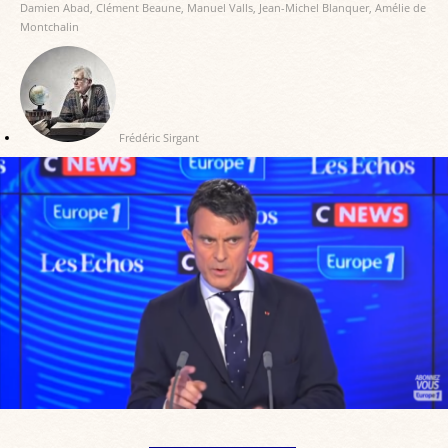
Damien Abad
,
Clément Beaune
,
Manuel Valls
,
Jean-Michel Blanquer
,
Amélie de
Montchalin
Frédéric Sirgant