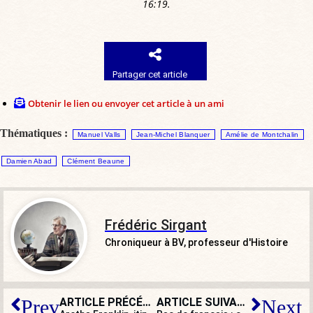
16:19.
Partager cet article
Obtenir le lien ou envoyer cet article à un ami
Thématiques :
Manuel Valls
Jean-Michel Blanquer
Amélie de Montchalin
Damien Abad
Clément Beaune
Frédéric Sirgant
Chroniqueur à BV, professeur d'Histoire
ARTICLE PRÉCÉDENT
ARTICLE SUIVANT
Prev
Next