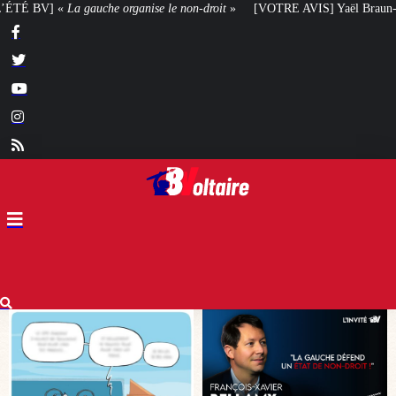
on-droit
»
[VOTRE AVIS] Yaël Braun-Pivet doit-elle renoncer à son projet a