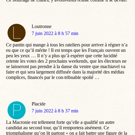
Loutronne
dit
7 juin 2022 à 8 h 57 min
:
Ce pantin qui mange à tous les rateliers pour arriver à régner n’a
eu que ce qu’il mérite ! Il est temps que les Français ouvrent un
peu les yeux … Il n’y a plus qu’à espérer que cette lucidité
oriente les votes des 2 prochains weekends, que les électeurs ne
se laisseront pas prendre à la danse du ventre que machiavel va
faire et qui sera largement diffusée dans la majorité des médias
complices, financés par le con-tribuable spolié …
Placide
dit
7 juin 2022 à 8 h 37 min
:
La Macronie est tellement forte qu’elle a qualifié un autre
candidat au second tour, qu’il remportera aisément. Ce
triomphalisme qu’on lit partout « on a fait battre une figure de la