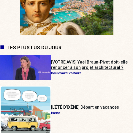
LES PLUS LUS DU JOUR
[VOTRE AVIS] Yaël Braun-Pivet doit-elle
renoncer à son projet architectural ?
Boulevard Voltaire
[L’ÉTÉ D’IXÈNE] Départ en vacances
Ixene