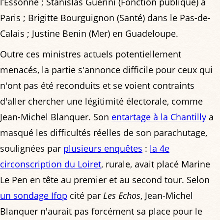
l’Essonne ; ­Stanislas Guerini (Fonction ­publique) à
Paris ; Brigitte Bourguignon (Santé) dans le Pas-de-
Calais ; Justine Benin (Mer) en ­Guadeloupe.
Outre ces ministres actuels potentiellement
menacés, la partie s'annonce difficile pour ceux qui
n'ont pas été reconduits et se voient contraints
d'aller chercher une légitimité électorale, comme
Jean-Michel Blanquer. Son
entartage à la Chantilly
a
masqué les difficultés réelles de son parachutage,
soulignées par
plusieurs enquêtes
:
la 4e
circonscription du Loiret
, rurale, avait placé Marine
Le Pen en tête au premier et au second tour. Selon
un sondage Ifop
cité par
Les Echos
, Jean-Michel
Blanquer n'aurait pas forcément sa place pour le