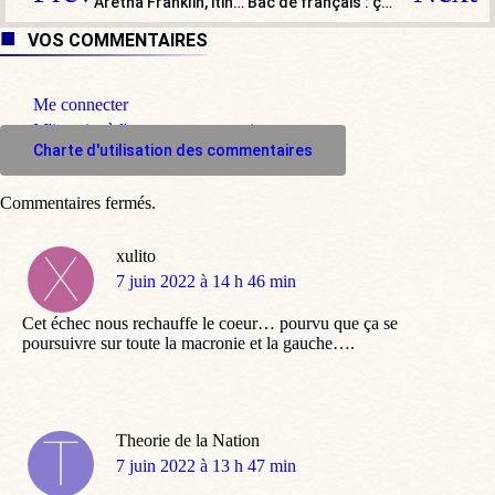
Aretha Franklin, itinéraire d’une grande dame
Bac de français : ça va bien se passer !
VOS COMMENTAIRES
Me connecter
M'inscrire à l'espace commentaire
Charte d'utilisation des commentaires
Commentaires fermés.
xulito
dit
7 juin 2022 à 14 h 46 min
:
Cet échec nous rechauffe le coeur… pourvu que ça se
poursuivre sur toute la macronie et la gauche….
Theorie de la Nation
dit
7 juin 2022 à 13 h 47 min
: