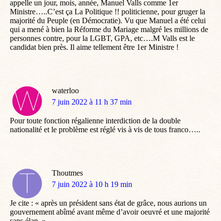
appelle un jour, mois, année, Manuel Valls comme 1er
Ministre…..C’est ça La Politique !! politicienne, pour gruger la
majorité du Peuple (en Démocratie). Vu que Manuel a été celui
qui a mené à bien la Réforme du Mariage malgré les millions de
personnes contre, pour la LGBT, GPA, etc….M Valls est le
candidat bien près. Il aime tellement être 1er Ministre !
waterloo
dit
7 juin 2022 à 11 h 37 min
:
Pour toute fonction régalienne interdiction de la double
nationalité et le problème est réglé vis à vis de tous franco…..
Thoutmes
dit
7 juin 2022 à 10 h 19 min
:
Je cite : « après un président sans état de grâce, nous aurions un
gouvernement abîmé avant même d’avoir oeuvré et une majorité
sans élan. »