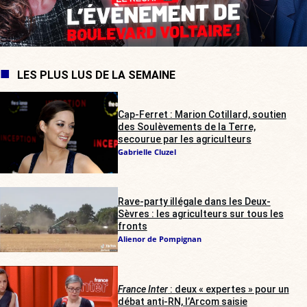
LES PLUS LUS DE LA SEMAINE
Cap-Ferret : Marion Cotillard, soutien
des Soulèvements de la Terre,
secourue par les agriculteurs
Gabrielle Cluzel
Rave-party illégale dans les Deux-
Sèvres : les agriculteurs sur tous les
fronts
Alienor de Pompignan
France Inter
: deux « expertes » pour un
débat anti-RN, l’Arcom saisie