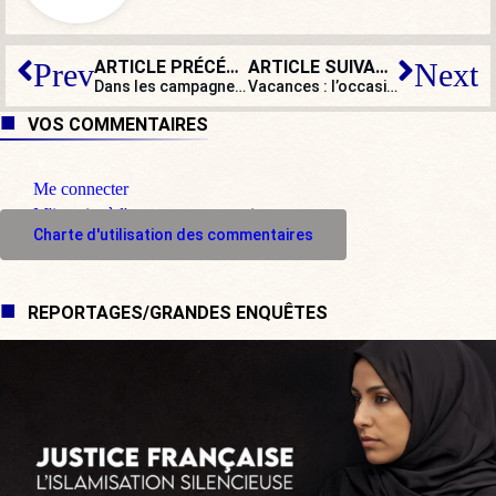
ARTICLE PRÉCÉDENT
ARTICLE SUIVANT
Prev
Next
Dans les campagnes, le Covid-19 est parfois devenu la nouvelle bête du Gévaudan…
Vacances : l’occasion pour les jeunes de détruire… ou de rebâtir
VOS COMMENTAIRES
Me connecter
M'inscrire à l'espace commentaire
Charte d'utilisation des commentaires
REPORTAGES/GRANDES ENQUÊTES