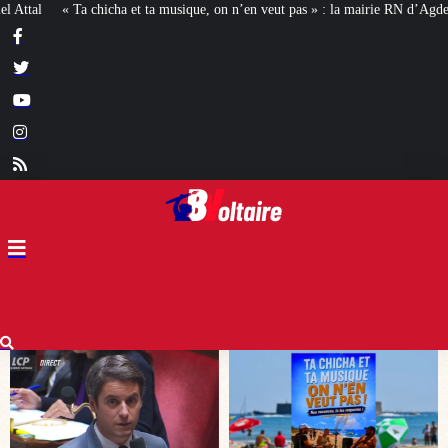
ique, on n’en veut pas » : la mairie RN d’Agde face à la meute « antiraciste »