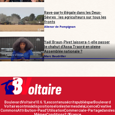
Rave-party illégale dans les Deux-
Sèvres : les agriculteurs sur tous les
fronts
Alienor de Pompignan
Yaël Braun-Pivet laissera-t-elle passer
le chahut d’Assa Traoré en pleine
Assemblée nationale ?
Capture d'écran
Marc Baudriller
Boulevard Voltaire 10.6.1 Les contenus écrits publiés par Boulevard
Voltaire sont mis à disposition selon les termes de la Licence Creative
Commons Attribution – Pas d’Utilisation Commerciale – Partage dans les
Mêmes Conditions 2.0 France