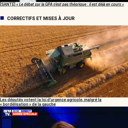
[SANTÉ]
« Le débat sur la GPA n’est pas théorique : il est déjà en cours »
CORRECTIFS ET MISES À JOUR
Les députés votent la loi d’urgence agricole, malgré la
« bordélisation » de la gauche