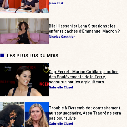
Jean Kast
Bilal Hassani et Lena Situations : les
enfants cachés d’Emmanuel Macron ?
Nicolas Gauthier
LES PLUS LUS DU MOIS
Cap-Ferret : Marion Cotillard, soutien
des Soulèvements de la Terre,
secourue par les agriculteurs
Gabrielle Cluzel
Trouble à l’Assemblée : contrairement
au septuagénaire, Assa Traoré ne sera
pas poursuivie
Gabrielle Cluzel