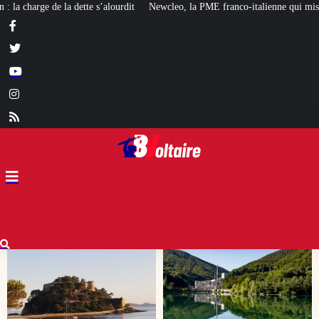
Newcleo, la PME franco-italienne qui mise sur l’avenir du « mini nucléaire »