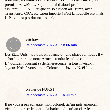
nous dire, mesdames et messieurs les Européens « allez y les
premiers »….Moi U.S. j’en tirerai d’abord profit ou m’en
assurerai. U.S.A. First que ce soit Biden ou Trump, avec
Transgenre, GPA, etc…peu importe ! c’est la nouvelle ère, mais
la Paix n’est pas dut tout assurée…
catchow
dit
24 décembre 2022 à 12 h 06 min
:
Les Etats Unis , toujours en avance d ‘ une phase sur nous , il y
a fort à parier que notre Armée prendra le même chemin
L ‘ occident poursuit sa dégénérescence , à tous niveaux ;
Joyeux Noël à vous , mon Colonel , et Joyeux Noël à tous .
Xavier de FÜRST
dit
24 décembre 2022 à 11 h 40 min
:
Il ne vous a pas échappé, mon colonel, qu’un juge américain
vient d’autoriser le port de la barbe et du turban chez les