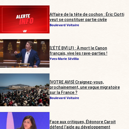
Affaire de la tête de cochon : Éric Ciotti
veut se constituer partie civile
Boulevard Voltaire
[L’ÉTÉ BV] LFI : À mort le Canon
français, vive les rave-parties !
Yves-Marie Sévillia
[VOTRE AVIS] Craignez-vous,
prochainement, une vague migratoire
sur la France ?
Boulevard Voltaire
Face aux critiques, Éléonore Caroit
défend l’aide au développement