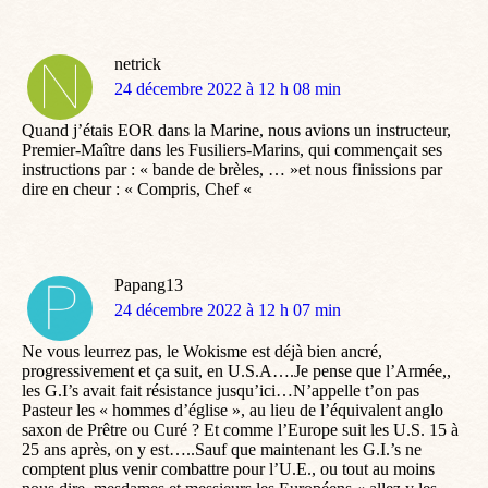
netrick
dit
24 décembre 2022 à 12 h 08 min
:
Quand j’étais EOR dans la Marine, nous avions un instructeur,
Premier-Maître dans les Fusiliers-Marins, qui commençait ses
instructions par : « bande de brèles, … »et nous finissions par
dire en cheur : « Compris, Chef «
Papang13
dit
24 décembre 2022 à 12 h 07 min
:
Ne vous leurrez pas, le Wokisme est déjà bien ancré,
progressivement et ça suit, en U.S.A….Je pense que l’Armée,,
les G.I’s avait fait résistance jusqu’ici…N’appelle t’on pas
Pasteur les « hommes d’église », au lieu de l’équivalent anglo
saxon de Prêtre ou Curé ? Et comme l’Europe suit les U.S. 15 à
25 ans après, on y est…..Sauf que maintenant les G.I.’s ne
comptent plus venir combattre pour l’U.E., ou tout au moins