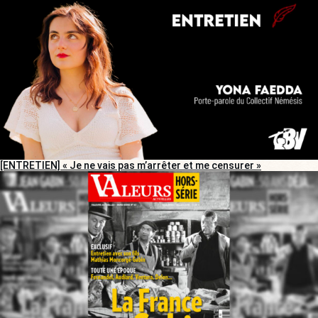
[ENTRETIEN] « Je ne vais pas m’arrêter et me censurer »