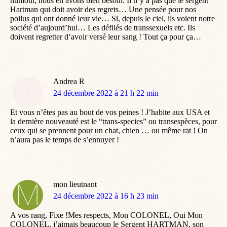
humour, nous en avons bien besoin. Il n’y a pas que le sergent
Hartman qui doit avoir des regrets… Une pensée pour nos
poilus qui ont donné leur vie… Si, depuis le ciel, ils voient notre
société d’aujourd’hui… Les défilés de transsexuels etc. Ils
doivent regretter d’avoir versé leur sang ! Tout ça pour ça…
Andrea R
dit
24 décembre 2022 à 21 h 22 min
:
Et vous n’êtes pas au bout de vos peines ! J’habite aux USA et
la dernière nouveauté est le “trans-species” ou transespèces, pour
ceux qui se prennent pour un chat, chien … ou même rat ! On
n’aura pas le temps de s’ennuyer !
mon lieutnant
dit
24 décembre 2022 à 16 h 23 min
:
A vos rang, Fixe !Mes respects, Mon COLONEL, Oui Mon
COLONEL, j’aimais beaucoup le Sergent HARTMAN, son