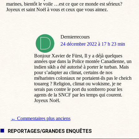
marines, bientôt le voile …est ce que ce monde est sérieux?
Joyeux et saint Noël à vous et ceux que vous aimez.
Dernierrecours
dit
24 décembre 2022 à 17 h 23 min
:
Bonjour Xavier de Fürst, Il y a déjà quelques
années que dans la Police montée Canadienne, un
indien sikh a été autorisé à porter le turban. Mais
pour s’adapter au climat, certains de nos
méharistes coloniaux ne portaient-ils pas le cheich
touareg ? Religion, climat ou wokisme, je ne
serais pas contre le port du sombrero pour les
agents de la SNCF par les temps qui courent.
Joyeux Noël.
Navigation de commentaire
← Commentaires plus anciens
REPORTAGES/GRANDES ENQUÊTES