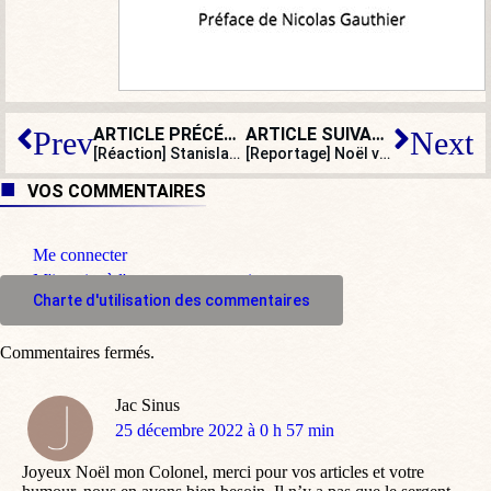
ARTICLE PRÉCÉDENT
ARTICLE SUIVANT
Prev
Next
[Réaction] Stanislas Rigault : « Comme beaucoup de Français, nos militants sont victimes de l’ensauvagement de la société »
[Reportage] Noël va-t-il disparaître ?
VOS COMMENTAIRES
Me connecter
M'inscrire à l'espace commentaire
Charte d'utilisation des commentaires
Commentaires fermés.
Jac Sinus
dit
25 décembre 2022 à 0 h 57 min
:
Joyeux Noël mon Colonel, merci pour vos articles et votre