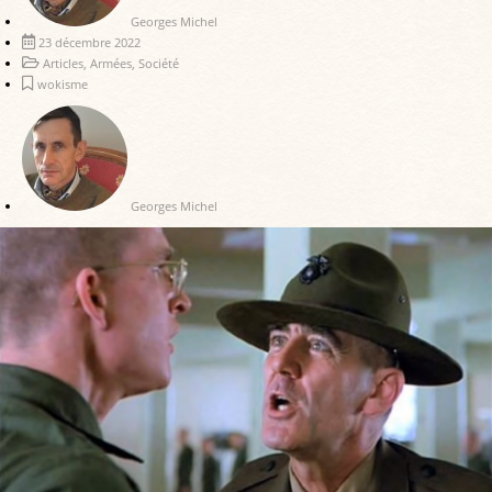
Georges Michel
23 décembre 2022
Articles
,
Armées
,
Société
wokisme
Georges Michel