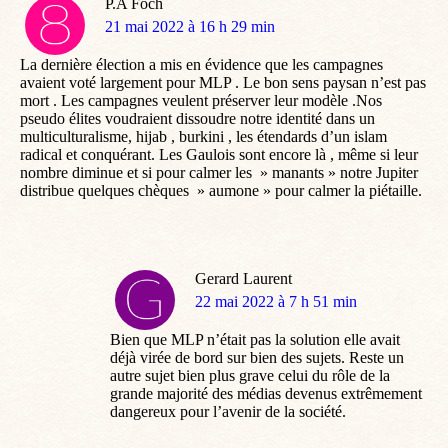
P.A Foch
dit
21 mai 2022 à 16 h 29 min
:
La dernière élection a mis en évidence que les campagnes
avaient voté largement pour MLP . Le bon sens paysan n’est pas
mort . Les campagnes veulent préserver leur modèle .Nos
pseudo élites voudraient dissoudre notre identité dans un
multiculturalisme, hijab , burkini , les étendards d’un islam
radical et conquérant. Les Gaulois sont encore là , même si leur
nombre diminue et si pour calmer les » manants » notre Jupiter
distribue quelques chèques » aumone » pour calmer la piétaille.
Gerard Laurent
dit
22 mai 2022 à 7 h 51 min
:
Bien que MLP n’était pas la solution elle avait
déjà virée de bord sur bien des sujets. Reste un
autre sujet bien plus grave celui du rôle de la
grande majorité des médias devenus extrêmement
dangereux pour l’avenir de la société.