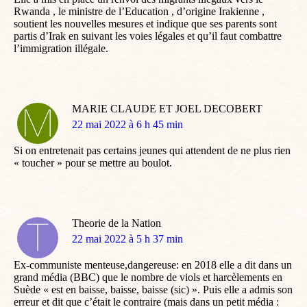
Rwanda , le ministre de l’Education , d’origine Irakienne ,
soutient les nouvelles mesures et indique que ses parents sont
partis d’Irak en suivant les voies légales et qu’il faut combattre
l’immigration illégale.
MARIE CLAUDE ET JOEL DECOBERT
dit
22 mai 2022 à 6 h 45 min
:
Si on entretenait pas certains jeunes qui attendent de ne plus rien
« toucher » pour se mettre au boulot.
Theorie de la Nation
dit
22 mai 2022 à 5 h 37 min
:
Ex-communiste menteuse,dangereuse: en 2018 elle a dit dans un
grand média (BBC) que le nombre de viols et harcèlements en
Suède « est en baisse, baisse, baisse (sic) ». Puis elle a admis son
erreur et dit que c’était le contraire (mais dans un petit média :