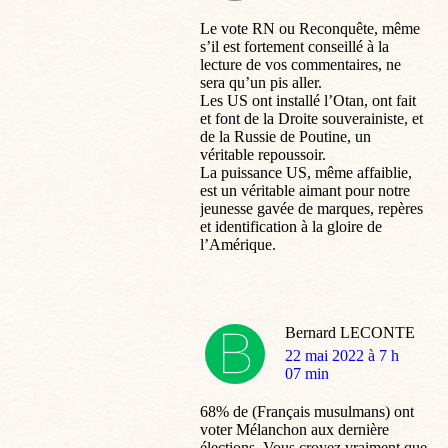
Le vote RN ou Reconquête, même
s’il est fortement conseillé à la
lecture de vos commentaires, ne
sera qu’un pis aller.
Les US ont installé l’Otan, ont fait
et font de la Droite souverainiste, et
de la Russie de Poutine, un
véritable repoussoir.
La puissance US, même affaiblie,
est un véritable aimant pour notre
jeunesse gavée de marques, repères
et identification à la gloire de
l’Amérique.
Bernard LECONTE
dit
22 mai 2022 à 7 h
:
07 min
68% de (Français musulmans) ont
voter Mélanchon aux dernière
élections. Vous croyez vraiment que