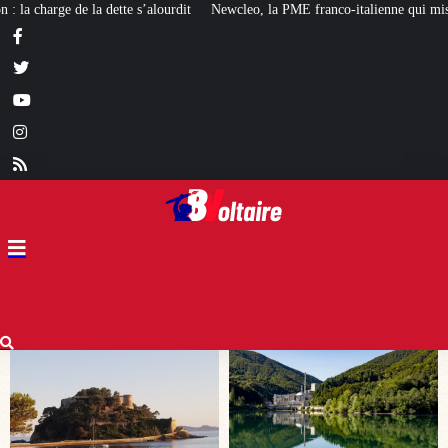
ewcleo, la PME franco-italienne qui mise sur l’avenir du « mini nucléaire »