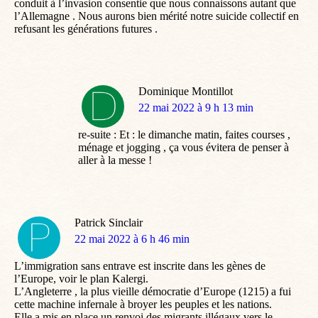
conduit à l’invasion consentie que nous connaissons autant que
l’Allemagne . Nous aurons bien mérité notre suicide collectif en
refusant les générations futures .
Dominique Montillot
dit
22 mai 2022 à 9 h 13 min
:
re-suite : Et : le dimanche matin, faites courses ,
ménage et jogging , ça vous évitera de penser à
aller à la messe !
Patrick Sinclair
dit
22 mai 2022 à 6 h 46 min
:
L’immigration sans entrave est inscrite dans les gènes de
l’Europe, voir le plan Kalergi.
L’Angleterre , la plus vieille démocratie d’Europe (1215) a fui
cette machine infernale à broyer les peuples et les nations.
Elle a mis en place un renvoi des migrants illégaux vers le