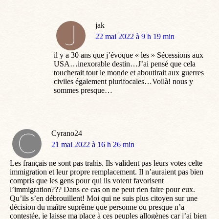
jak
dit
22 mai 2022 à 9 h 19 min
:
il y a 30 ans que j’évoque « les » Sécessions aux
USA…inexorable destin…J’ai pensé que cela
toucherait tout le monde et aboutirait aux guerres
civiles également plurifocales…Voilà! nous y
sommes presque…
Cyrano24
dit
21 mai 2022 à 16 h 26 min
:
Les français ne sont pas trahis. Ils valident pas leurs votes celte
immigration et leur propre remplacement. Il n’auraient pas bien
compris que les gens pour qui ils votent favorisent
l’immigration??? Dans ce cas on ne peut rien faire pour eux.
Qu’ils s’en débrouillent! Moi qui ne suis plus citoyen sur une
décision du maître suprême que personne ou presque n’a
contestée, je laisse ma place à ces peuples allogènes car j’ai bien