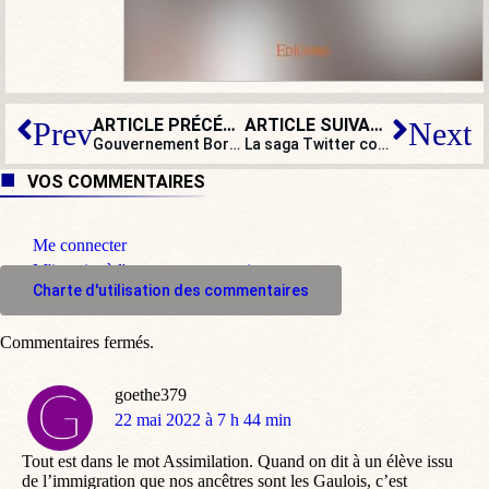
ARTICLE PRÉCÉDENT
ARTICLE SUIVANT
Prev
Next
Gouvernement Borne : 110 nuances de gauche, sauf une
La saga Twitter continue : entre faux comptes et « conversion » d’Elon Musk
VOS COMMENTAIRES
Me connecter
M'inscrire à l'espace commentaire
Charte d'utilisation des commentaires
Commentaires fermés.
goethe379
dit
22 mai 2022 à 7 h 44 min
:
Tout est dans le mot Assimilation. Quand on dit à un élève issu
de l’immigration que nos ancêtres sont les Gaulois, c’est