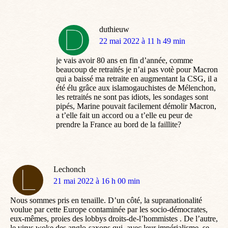
duthieuw
dit
22 mai 2022 à 11 h 49 min
:
je vais avoir 80 ans en fin d’année, comme
beaucoup de retraités je n’ai pas votè pour Macron
qui a baissé ma retraite en augmentant la CSG, il a
été élu grâce aux islamogauchistes de Mélenchon,
les retraités ne sont pas idiots, les sondages sont
pipés, Marine pouvait facilement démolir Macron,
a t’elle fait un accord ou a t’elle eu peur de
prendre la France au bord de la faillite?
Lechonch
dit
21 mai 2022 à 16 h 00 min
:
Nous sommes pris en tenaille. D’un côté, la supranationalité
voulue par cette Europe contaminée par les socio-démocrates,
eux-mêmes, proies des lobbys droits-de-l’hommistes . De l’autre,
le virus woke des anglo-saxons qui, avec leur impérialisme, se