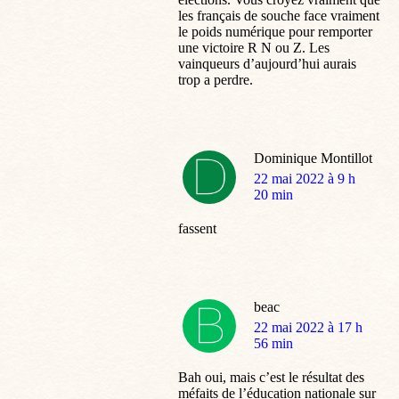
les français de souche face vraiment
le poids numérique pour remporter
une victoire R N ou Z. Les
vainqueurs d’aujourd’hui aurais
trop a perdre.
Dominique Montillot
dit
22 mai 2022 à 9 h
:
20 min
fassent
beac
dit
22 mai 2022 à 17 h
:
56 min
Bah oui, mais c’est le résultat des
méfaits de l’éducation nationale sur