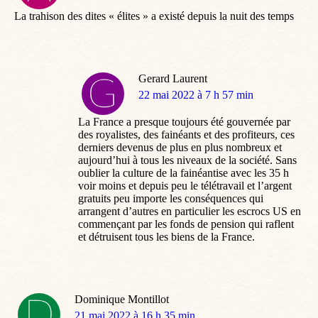
:
La trahison des dites « élites » a existé depuis la nuit des temps
Gerard Laurent
dit
22 mai 2022 à 7 h 57 min
:
La France a presque toujours été gouvernée par
des royalistes, des fainéants et des profiteurs, ces
derniers devenus de plus en plus nombreux et
aujourd’hui à tous les niveaux de la société. Sans
oublier la culture de la fainéantise avec les 35 h
voir moins et depuis peu le télétravail et l’argent
gratuits peu importe les conséquences qui
arrangent d’autres en particulier les escrocs US en
commençant par les fonds de pension qui raflent
et détruisent tous les biens de la France.
Dominique Montillot
dit
21 mai 2022 à 16 h 35 min