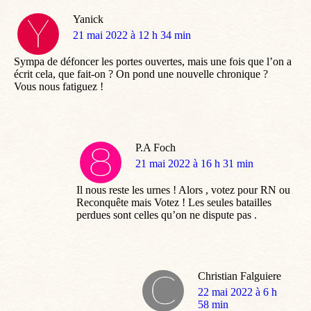
Yanick
dit
21 mai 2022 à 12 h 34 min
:
Sympa de défoncer les portes ouvertes, mais une fois que l’on a
écrit cela, que fait-on ? On pond une nouvelle chronique ?
Vous nous fatiguez !
P.A Foch
dit
21 mai 2022 à 16 h 31 min
:
Il nous reste les urnes ! Alors , votez pour RN ou
Reconquête mais Votez ! Les seules batailles
perdues sont celles qu’on ne dispute pas .
Christian Falguiere
dit
22 mai 2022 à 6 h
:
58 min