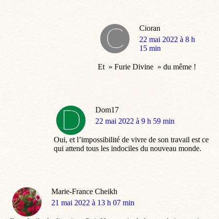
Cioran
dit
22 mai 2022 à 8 h
:
15 min
Et » Furie Divine » du même !
Dom17
dit
22 mai 2022 à 9 h 59 min
:
Oui, et l’impossibilité de vivre de son travail est ce
qui attend tous les indociles du nouveau monde.
Marie-France Cheikh
dit
21 mai 2022 à 13 h 07 min
: