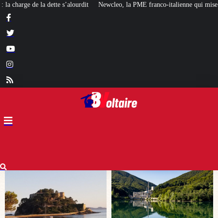
ewcleo, la PME franco-italienne qui mise sur l’avenir du « mini nucléaire »