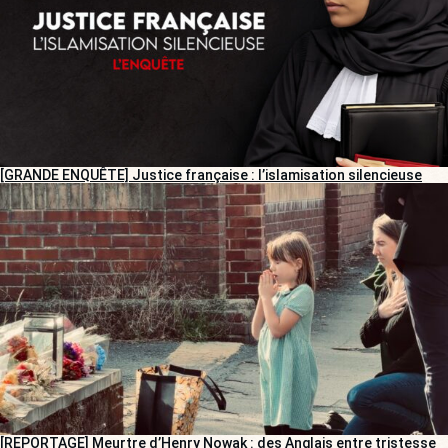
[GRANDE ENQUÊTE] Justice française : l’islamisation silencieuse
[REPORTAGE] Meurtre d’Henry Nowak : des Anglais entre tristesse