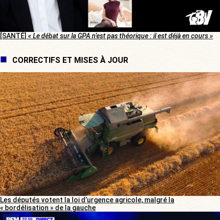
[SANTÉ]
« Le débat sur la GPA n’est pas théorique : il est déjà en cours »
CORRECTIFS ET MISES À JOUR
Les députés votent la loi d’urgence agricole, malgré la
« bordélisation » de la gauche