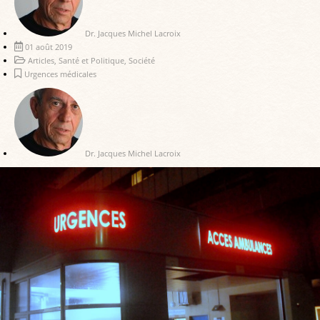
Dr. Jacques Michel Lacroix
01 août 2019
Articles
,
Santé et Politique
,
Société
Urgences médicales
Dr. Jacques Michel Lacroix