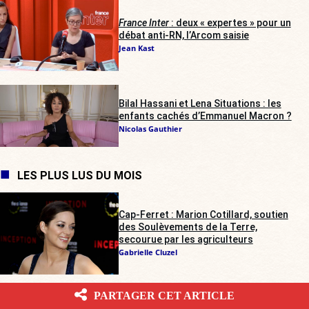
France Inter
: deux « expertes » pour un
débat anti-RN, l’Arcom saisie
Jean Kast
Bilal Hassani et Lena Situations : les
enfants cachés d’Emmanuel Macron ?
Nicolas Gauthier
LES PLUS LUS DU MOIS
Cap-Ferret : Marion Cotillard, soutien
des Soulèvements de la Terre,
secourue par les agriculteurs
Gabrielle Cluzel
PARTAGER CET ARTICLE
Trouble à l’Assemblée : contrairement