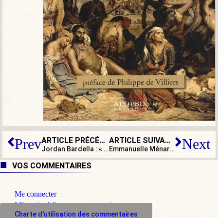
ARTICLE PRÉCÉDENT
ARTICLE SUIVANT
Prev
Next
Jordan Bardella : « Nicolas Dupont-Aignan porte la responsabilité d’une division »
Emmanuelle Ménard : « Pour les municipales, il faut se débarrasser des oripeaux des partis »
VOS COMMENTAIRES
Me connecter
M'inscrire à l'espace commentaire
Charte d'utilisation des commentaires