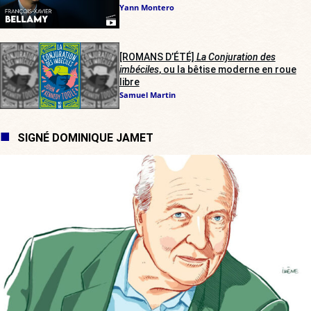
Yann Montero
[ROMANS D’ÉTÉ]
La Conjuration des
imbéciles
, ou la bêtise moderne en roue
libre
Samuel Martin
SIGNÉ DOMINIQUE JAMET