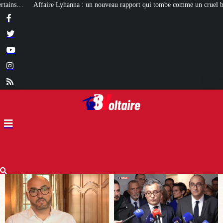
veau rapport qui tombe comme un cruel bilan pour Darmanin
[ENQUÊTE] Nos