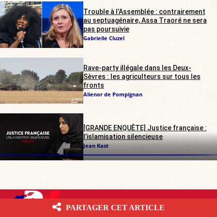
Trouble à l’Assemblée : contrairement
au septuagénaire, Assa Traoré ne sera
pas poursuivie
Gabrielle Cluzel
Rave-party illégale dans les Deux-
Sèvres : les agriculteurs sur tous les
fronts
Alienor de Pompignan
[GRANDE ENQUÊTE] Justice française :
l’islamisation silencieuse
Jean Kast
PARTAGER CET ARTICLE