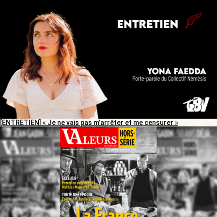
[ENTRETIEN] « Je ne vais pas m’arrêter et me censurer »