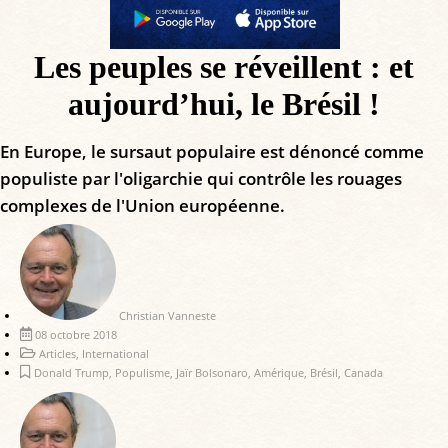
Les peuples se réveillent : et
aujourd’hui, le Brésil !
En Europe, le sursaut populaire est dénoncé comme
populiste par l'oligarchie qui contrôle les rouages
complexes de l'Union européenne.
Christian Vanneste
08 octobre 2018
Articles
,
International
Donald Trump
,
Populisme
,
Jaïr Bolsonaro
,
Amérique
,
Brésil
,
Canada