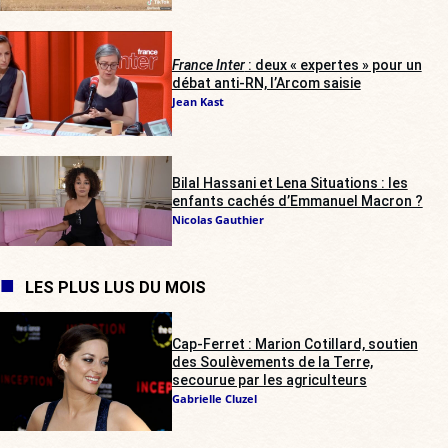
France Inter
: deux « expertes » pour un
débat anti-RN, l’Arcom saisie
Jean Kast
Bilal Hassani et Lena Situations : les
enfants cachés d’Emmanuel Macron ?
Nicolas Gauthier
LES PLUS LUS DU MOIS
Cap-Ferret : Marion Cotillard, soutien
des Soulèvements de la Terre,
secourue par les agriculteurs
Gabrielle Cluzel