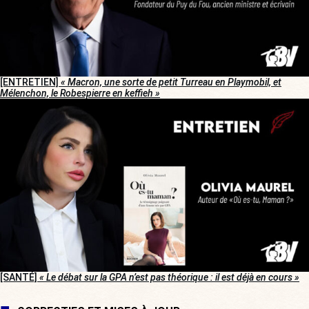
[ENTRETIEN]
« Macron, une sorte de petit Turreau en Playmobil, et
Mélenchon, le Robespierre en keffieh »
[SANTÉ]
« Le débat sur la GPA n’est pas théorique : il est déjà en cours »