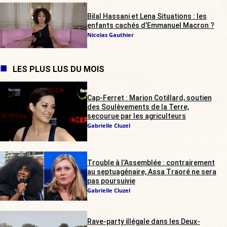
Bilal Hassani et Lena Situations : les
enfants cachés d’Emmanuel Macron ?
Nicolas Gauthier
LES PLUS LUS DU MOIS
Cap-Ferret : Marion Cotillard, soutien
des Soulèvements de la Terre,
secourue par les agriculteurs
Gabrielle Cluzel
Trouble à l’Assemblée : contrairement
au septuagénaire, Assa Traoré ne sera
pas poursuivie
Gabrielle Cluzel
Rave-party illégale dans les Deux-