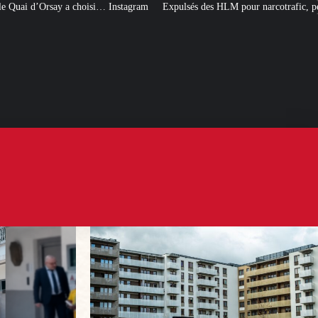
 Instagram
Expulsés des HLM pour narcotrafic, peuvent-ils obtenir un nouve