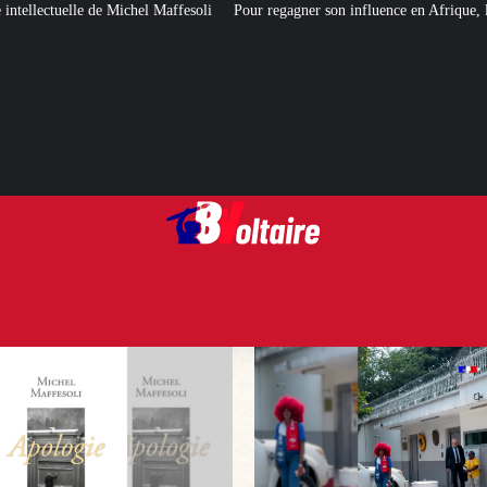
ffesoli
Pour regagner son influence en Afrique, le Quai d’Orsay a choisi…