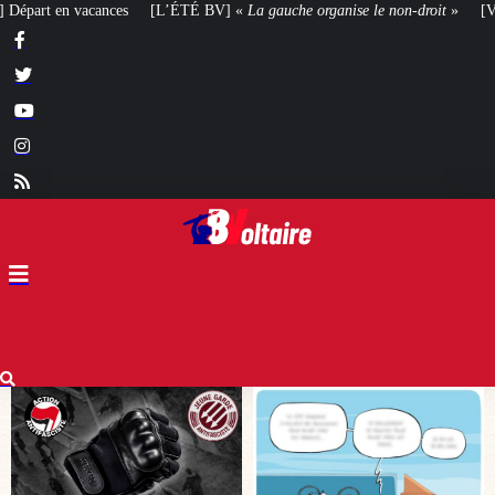
] «
La gauche organise le non-droit
»
[VOTRE AVIS] Yaël Braun-Pivet doit-el