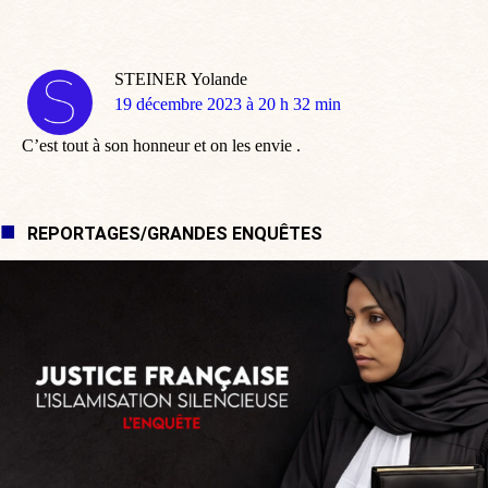
STEINER Yolande
dit
19 décembre 2023 à 20 h 32 min
:
C’est tout à son honneur et on les envie .
REPORTAGES/GRANDES ENQUÊTES