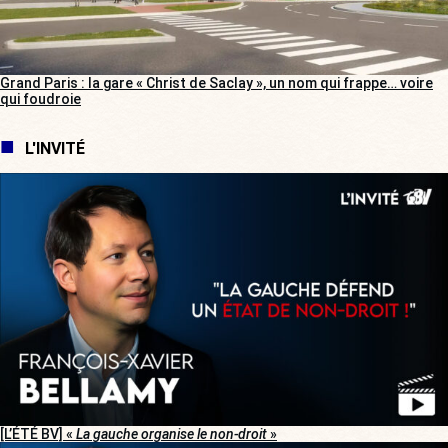
Grand Paris : la gare « Christ de Saclay », un nom qui frappe… voire
qui foudroie
L'INVITÉ
[L’ÉTÉ BV] «
La gauche organise le non-droit
»