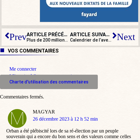
ARTICLE PRÉCÉDENT
ARTICLE SUIVANT
Prev
Next
Plus de 200 millions de doses de vaccin anti-Covid jetées, en Europe
Calendrier de l’avent (case 16) : Un vin de qualité qui ne plaît pas à gauche
VOS COMMENTAIRES
Me connecter
M'inscrire à l'espace commentaire
Charte d'utilisation des commentaires
Commentaires fermés.
MAGYAR
dit
26 décembre 2023 à 12 h 52 min
:
Orban a été plébiscité lors de sa ré-élection par un peuple
souverain qui a encore du bon sens et des valeurs comme celles