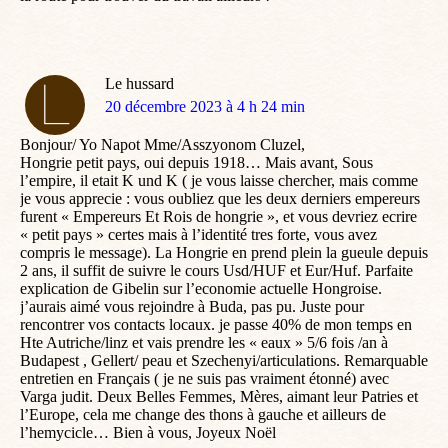
Le hussard
dit
20 décembre 2023 à 4 h 24 min
:
Bonjour/ Yo Napot Mme/Asszyonom Cluzel,
Hongrie petit pays, oui depuis 1918… Mais avant, Sous
l’empire, il etait K und K ( je vous laisse chercher, mais comme
je vous apprecie : vous oubliez que les deux derniers empereurs
furent « Empereurs Et Rois de hongrie », et vous devriez ecrire
« petit pays » certes mais à l’identité tres forte, vous avez
compris le message). La Hongrie en prend plein la gueule depuis
2 ans, il suffit de suivre le cours Usd/HUF et Eur/Huf. Parfaite
explication de Gibelin sur l’economie actuelle Hongroise.
j’aurais aimé vous rejoindre à Buda, pas pu. Juste pour
rencontrer vos contacts locaux. je passe 40% de mon temps en
Hte Autriche/linz et vais prendre les « eaux » 5/6 fois /an à
Budapest , Gellert/ peau et Szechenyi/articulations. Remarquable
entretien en Français ( je ne suis pas vraiment étonné) avec
Varga judit. Deux Belles Femmes, Mères, aimant leur Patries et
l’Europe, cela me change des thons à gauche et ailleurs de
l’hemycicle… Bien à vous, Joyeux Noël