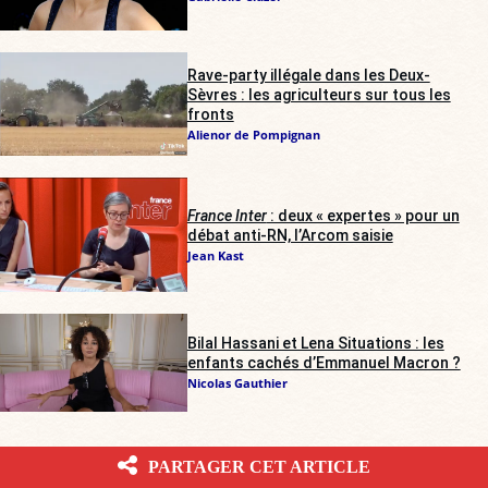
Rave-party illégale dans les Deux-
Sèvres : les agriculteurs sur tous les
fronts
Alienor de Pompignan
France Inter
: deux « expertes » pour un
débat anti-RN, l’Arcom saisie
Jean Kast
Bilal Hassani et Lena Situations : les
enfants cachés d’Emmanuel Macron ?
Nicolas Gauthier
LES PLUS LUS DU MOIS
PARTAGER CET ARTICLE