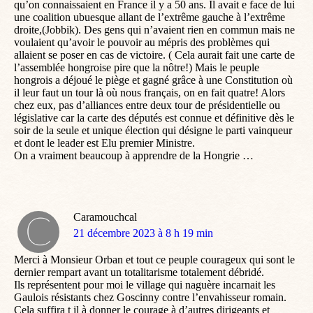
qu’on connaissaient en France il y a 50 ans. Il avait e face de lui
une coalition ubuesque allant de l’extrême gauche à l’extrême
droite,(Jobbik). Des gens qui n’avaient rien en commun mais ne
voulaient qu’avoir le pouvoir au mépris des problèmes qui
allaient se poser en cas de victoire. ( Cela aurait fait une carte de
l’assemblée hongroise pire que la nôtre!) Mais le peuple
hongrois a déjoué le piège et gagné grâce à une Constitution où
il leur faut un tour là où nous français, on en fait quatre! Alors
chez eux, pas d’alliances entre deux tour de présidentielle ou
législative car la carte des députés est connue et définitive dès le
soir de la seule et unique élection qui désigne le parti vainqueur
et dont le leader est Elu premier Ministre.
On a vraiment beaucoup à apprendre de la Hongrie …
Caramouchcal
dit
21 décembre 2023 à 8 h 19 min
:
Merci à Monsieur Orban et tout ce peuple courageux qui sont le
dernier rempart avant un totalitarisme totalement débridé.
Ils représentent pour moi le village qui naguère incarnait les
Gaulois résistants chez Goscinny contre l’envahisseur romain.
Cela suffira t il à donner le courage à d’autres dirigeants et