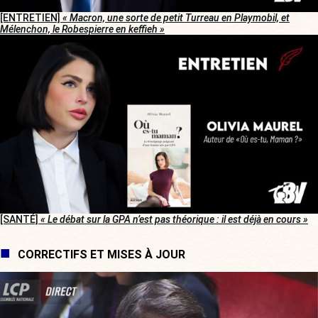
[ENTRETIEN]
« Macron, une sorte de petit Turreau en Playmobil, et
Mélenchon, le Robespierre en keffieh »
[SANTÉ]
« Le débat sur la GPA n’est pas théorique : il est déjà en cours »
CORRECTIFS ET MISES À JOUR