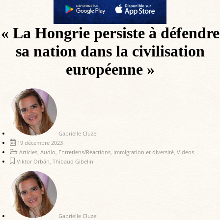
« La Hongrie persiste à défendre
sa nation dans la civilisation
européenne »
Gabrielle Cluzel
19 décembre 2023
Articles
,
Audio
,
Entretiens/Réactions
,
Immigration et diversité
,
Videos
Viktor Orbán
,
Thibaud Gibelin
Gabrielle Cluzel