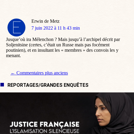
Erwin de Metz
dit
7 juin 2022 à 11 h 43 min
:
Jusque’où ira Mélenchon ? Mais jusqu’à l’archipel décrit par
Soljenitsine (certes, c’était un Russe mais pas focément
poutinien), et en insultant les « membres » des convois les y
menant.
Navigation de commentaire
← Commentaires plus anciens
REPORTAGES/GRANDES ENQUÊTES