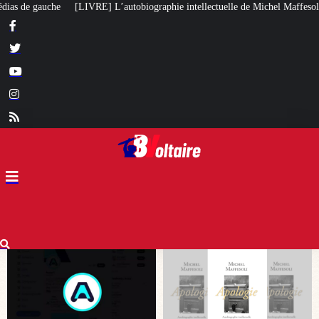
raphie intellectuelle de Michel Maffesoli
Pour regagner son influence en 