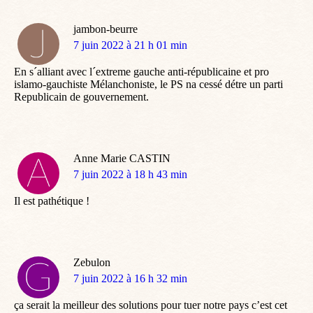
jambon-beurre
dit
7 juin 2022 à 21 h 01 min
:
En s´alliant avec l´extreme gauche anti-républicaine et pro
islamo-gauchiste Mélanchoniste, le PS na cessé détre un parti
Republicain de gouvernement.
Anne Marie CASTIN
dit
7 juin 2022 à 18 h 43 min
:
Il est pathétique !
Zebulon
dit
7 juin 2022 à 16 h 32 min
:
ça serait la meilleur des solutions pour tuer notre pays c’est cet