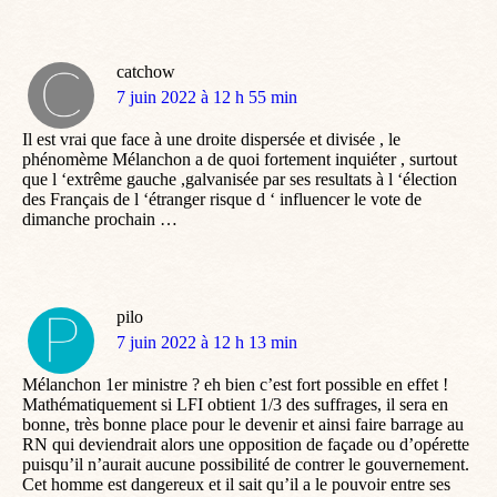
catchow
dit
7 juin 2022 à 12 h 55 min
:
Il est vrai que face à une droite dispersée et divisée , le
phénomème Mélanchon a de quoi fortement inquiéter , surtout
que l ‘extrême gauche ,galvanisée par ses resultats à l ‘élection
des Français de l ‘étranger risque d ‘ influencer le vote de
dimanche prochain …
pilo
dit
7 juin 2022 à 12 h 13 min
:
Mélanchon 1er ministre ? eh bien c’est fort possible en effet !
Mathématiquement si LFI obtient 1/3 des suffrages, il sera en
bonne, très bonne place pour le devenir et ainsi faire barrage au
RN qui deviendrait alors une opposition de façade ou d’opérette
puisqu’il n’aurait aucune possibilité de contrer le gouvernement.
Cet homme est dangereux et il sait qu’il a le pouvoir entre ses