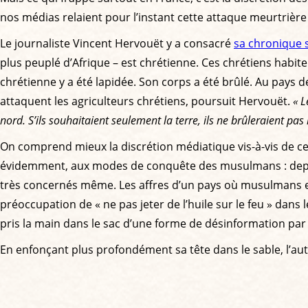
nos médias relaient pour l’instant cette attaque meurtrière
Le journaliste Vincent Hervouët y a consacré
sa chronique 
plus peuplé d’Afrique – est chrétienne. Ces chrétiens habit
chrétienne y a été lapidée. Son corps a été brûlé. Au pays 
attaquent les agriculteurs chrétiens, poursuit Hervouët.
« L
nord. S’ils souhaitaient seulement la terre, ils ne brûleraient pas l
On comprend mieux la discrétion médiatique vis-à-vis de ce d
évidemment, aux modes de conquête des musulmans : depuis 
très concernés même. Les affres d’un pays où musulmans et c
préoccupation de « ne pas jeter de l’huile sur le feu » dan
pris la main dans le sac d’une forme de désinformation par 
En enfonçant plus profondément sa tête dans le sable, l’a