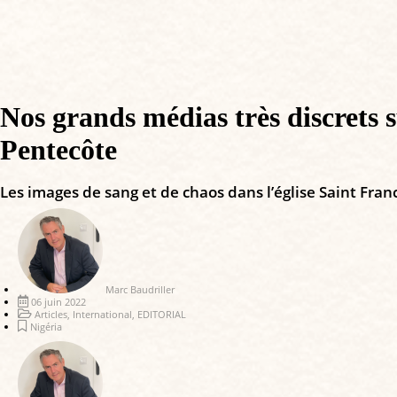
Nos grands médias très discrets s
Pentecôte
Les images de sang et de chaos dans l’église Saint Franc
Marc Baudriller
06 juin 2022
Articles
,
International
,
EDITORIAL
Nigéria