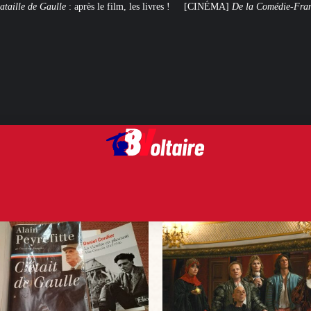
film, les livres !
[CINÉMA]
De la Comédie-Française
, le film de troupe q