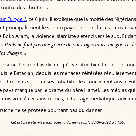
 contre des chrétiens.
sur
Europe 1
, ce 6 juin. Il explique que la moitié des Nigérians
ent principalement le sud du pays ; le nord, lui, est musulm
de Boko Aram, la violence islamiste s’étend vers le sud. Et 
es Peuls ne font pas une guerre de pâturages mais une guerre de re
es villages. »
rame. Les médias diront qu’il se situe bien loin et ne conce
le Bataclan, depuis les menaces réitérées régulièrement d’
hrétiens sont censés cohabiter les concernent aussi. Entre l
s le pays marqué par le drame du père Hamel. Les médias qui
omission. À certains crimes, le battage médiatique, aux autr
utruche ne se protège pourtant pas du danger.
Cet article a été mis à jour pour la dernière fois le 08/06/2022 à 14:59.