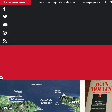
e « Reconquista » des territoires espagnols
Le saviez-vous :
La Bataille de Gaulle
: après le 