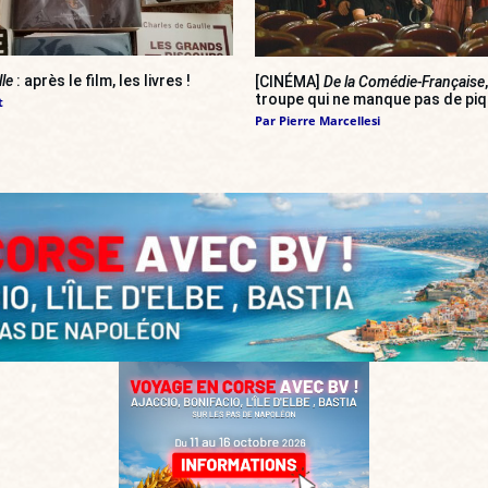
lle
: après le film, les livres !
[CINÉMA]
De la Comédie-Française
troupe qui ne manque pas de pi
t
Par
Pierre Marcellesi