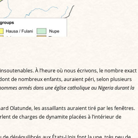
t insoutenables. À l’heure où nous écrivons, le nombre exact
 dont de nombreux enfants, auraient péri, selon plusieurs
hommes armés dans une église catholique au Nigeria durant la
d Olatunde, les assaillants auraient tiré par les fenêtres.
ent de charges de dynamite placées à l’intérieur de
u de déséquilibrés aux États-Unis font la une, très peu de