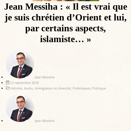
Jean Messiha : « Il est vrai que
je suis chrétien d’Orient et lui,
par certains aspects,
islamiste… »
Jean Messiha
22 septembre 2018
Articles
,
Audio
,
Immigration et diversité
,
Polémiques
,
Politique
Jean Messiha