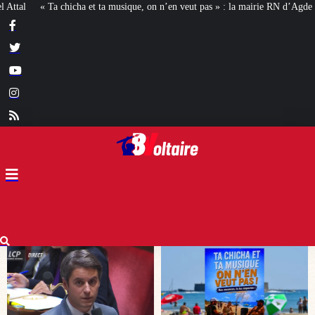
 on n’en veut pas » : la mairie RN d’Agde face à la meute « antiraciste »
La