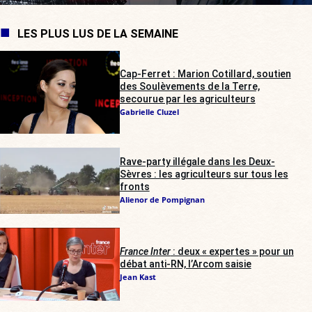
LES PLUS LUS DE LA SEMAINE
Cap-Ferret : Marion Cotillard, soutien
des Soulèvements de la Terre,
secourue par les agriculteurs
Gabrielle Cluzel
Rave-party illégale dans les Deux-
Sèvres : les agriculteurs sur tous les
fronts
Alienor de Pompignan
France Inter
: deux « expertes » pour un
débat anti-RN, l’Arcom saisie
Jean Kast