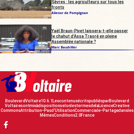
Sèvres : les agriculteurs sur tous les
fronts
Alienor de Pompignan
Yaël Braun-Pivet laissera-t-elle passer
le chahut d’Assa Traoré en pleine
Assemblée nationale ?
Marc Baudriller
Boulevard Voltaire 10.6.1 Les contenus écrits publiés par Boulevard
Voltaire sont mis à disposition selon les termes de la Licence Creative
Commons Attribution – Pas d’Utilisation Commerciale – Partage dans les
Mêmes Conditions 2.0 France