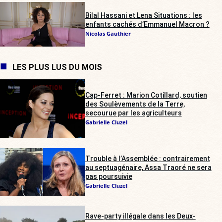
Bilal Hassani et Lena Situations : les
enfants cachés d’Emmanuel Macron ?
Nicolas Gauthier
LES PLUS LUS DU MOIS
Cap-Ferret : Marion Cotillard, soutien
des Soulèvements de la Terre,
secourue par les agriculteurs
Gabrielle Cluzel
Trouble à l’Assemblée : contrairement
au septuagénaire, Assa Traoré ne sera
pas poursuivie
Gabrielle Cluzel
Rave-party illégale dans les Deux-