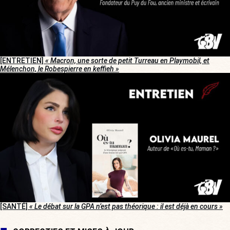
[ENTRETIEN]
« Macron, une sorte de petit Turreau en Playmobil, et
Mélenchon, le Robespierre en keffieh »
[SANTÉ]
« Le débat sur la GPA n’est pas théorique : il est déjà en cours »