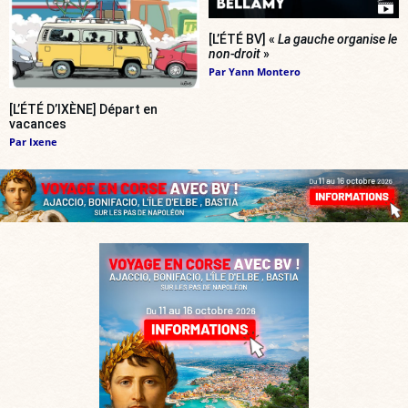
[L’ÉTÉ BV] «
La gauche organise le
non-droit
»
Par
Yann Montero
[L’ÉTÉ D’IXÈNE] Départ en
vacances
Par
Ixene