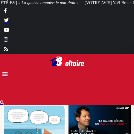
n-droit
»
[VOTRE AVIS] Yaël Braun-Pivet doit-elle renoncer à son projet ar