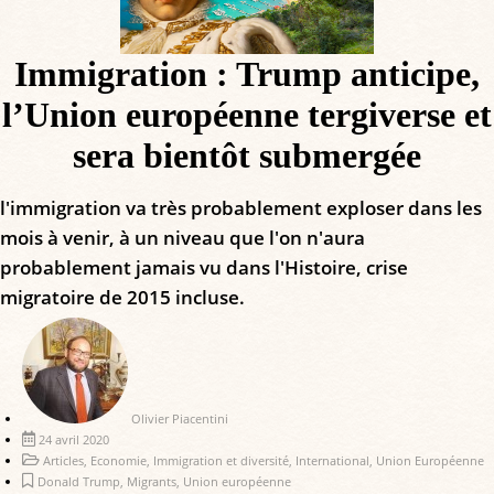
Immigration : Trump anticipe,
l’Union européenne tergiverse et
sera bientôt submergée
l'immigration va très probablement exploser dans les
mois à venir, à un niveau que l'on n'aura
probablement jamais vu dans l'Histoire, crise
migratoire de 2015 incluse.
Olivier Piacentini
24 avril 2020
Articles
,
Economie
,
Immigration et diversité
,
International
,
Union Européenne
Donald Trump
,
Migrants
,
Union européenne