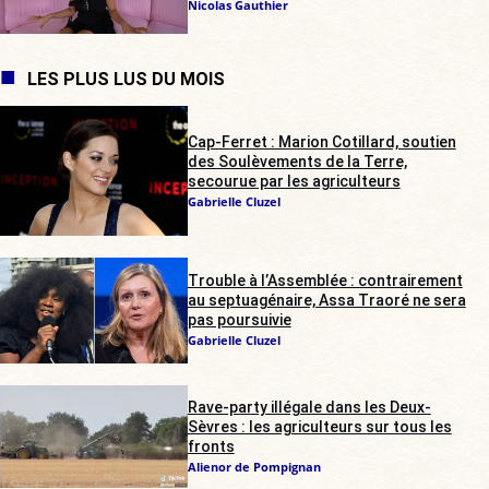
Nicolas Gauthier
LES PLUS LUS DU MOIS
Cap-Ferret : Marion Cotillard, soutien
des Soulèvements de la Terre,
secourue par les agriculteurs
Gabrielle Cluzel
Trouble à l’Assemblée : contrairement
au septuagénaire, Assa Traoré ne sera
pas poursuivie
Gabrielle Cluzel
Rave-party illégale dans les Deux-
Sèvres : les agriculteurs sur tous les
fronts
Alienor de Pompignan