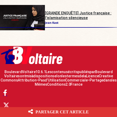
[GRANDE ENQUÊTE] Justice française :
l’islamisation silencieuse
Jean Kast
Boulevard Voltaire 10.6.1 Les contenus écrits publiés par Boulevard
Voltaire sont mis à disposition selon les termes de la Licence Creative
Commons Attribution – Pas d’Utilisation Commerciale – Partage dans les
Mêmes Conditions 2.0 France
PARTAGER CET ARTICLE