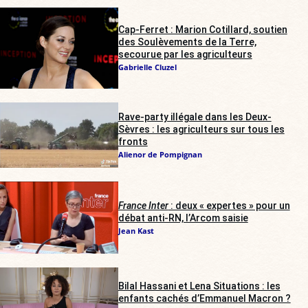
Cap-Ferret : Marion Cotillard, soutien
des Soulèvements de la Terre,
secourue par les agriculteurs
Gabrielle Cluzel
Rave-party illégale dans les Deux-
Sèvres : les agriculteurs sur tous les
fronts
Alienor de Pompignan
France Inter
: deux « expertes » pour un
débat anti-RN, l’Arcom saisie
Jean Kast
Bilal Hassani et Lena Situations : les
enfants cachés d’Emmanuel Macron ?