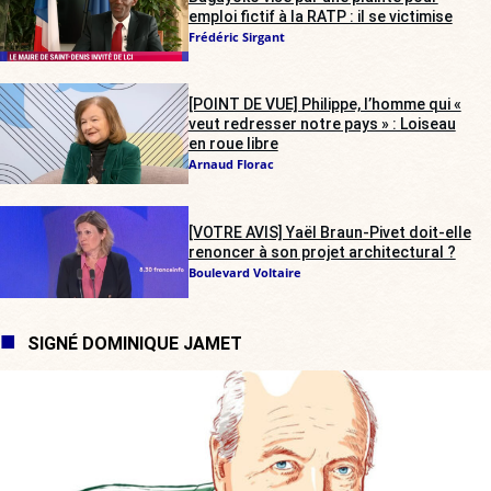
emploi fictif à la RATP : il se victimise
Frédéric Sirgant
[POINT DE VUE] Philippe, l’homme qui «
veut redresser notre pays » : Loiseau
en roue libre
Arnaud Florac
[VOTRE AVIS] Yaël Braun-Pivet doit-elle
renoncer à son projet architectural ?
Boulevard Voltaire
SIGNÉ DOMINIQUE JAMET