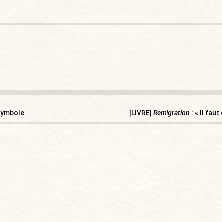
 symbole
[LIVRE]
Remigration
: « Il fau