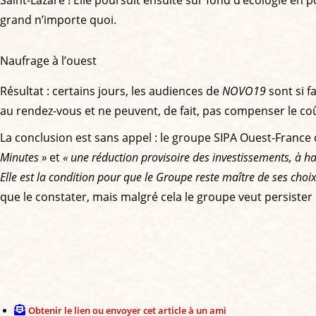
Saint-Lazare ! Elle poursuit ensuite sur fond d’écologie en 
grand n’importe quoi.
Naufrage à l’ouest
Résultat : certains jours, les audiences de
NOVO19
sont si f
au rendez-vous et ne peuvent, de fait, pas compenser le coû
La conclusion est sans appel : le groupe SIPA Ouest-France d
Minutes »
et
« une réduction provisoire des investissements, à h
Elle est la condition pour que le Groupe reste maître de ses choix
que le constater, mais malgré cela le groupe veut persister 
Obtenir le lien ou envoyer cet article à un ami