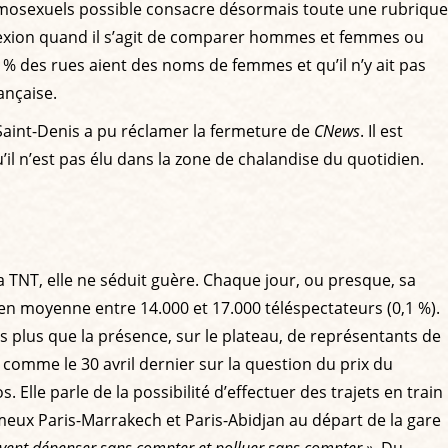
mosexuels possible consacre désormais toute une rubrique
réflexion quand il s’agit de comparer hommes et femmes ou
,3 % des rues aient des noms de femmes et qu’il n’y ait pas
ançaise.
 Saint-Denis a pu réclamer la fermeture de
CNews
. Il est
u’il n’est pas élu dans la zone de chalandise du quotidien.
 TNT, elle ne séduit guère. Chaque jour, ou presque, sa
 en moyenne entre 14.000 et 17.000 téléspectateurs (0,1 %).
s plus que la présence, sur le plateau, de représentants de
, comme le 30 avril dernier sur la question du prix du
lle parle de la possibilité d’effectuer des trajets en train
ameux Paris-Marrakech et Paris-Abidjan au départ de la gare