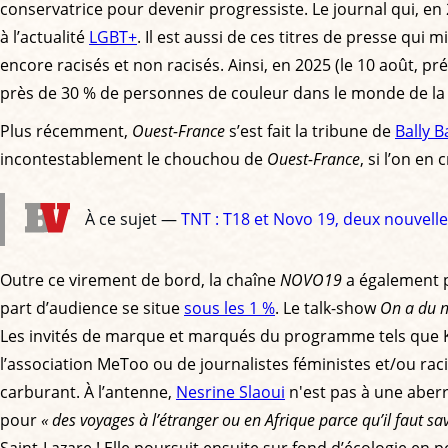
conservatrice pour devenir progressiste. Le journal qui, en 
à l’actualité
LGBT+
. Il est aussi de ces titres de presse qu
encore racisés et non racisés. Ainsi, en 2025 (le 10 août, p
près de 30 % de personnes de couleur dans le monde de la c
Plus récemment,
Ouest-France
s’est fait la tribune de
Bally 
incontestablement le chouchou de
Ouest-France
, si l’on en
À ce sujet —
TNT : T18 et Novo 19, deux nouvell
Outre ce virement de bord, la chaîne
NOVO19
a également p
part d’audience se situe
sous les 1 %
. Le talk-show
On a du 
Les invités de marque et marqués du programme tels que Kari
l’association MeToo ou de journalistes féministes et/ou racis
carburant. À l’antenne,
Nesrine Slaoui
n'est pas à une aberr
pour
« des voyages à l’étranger ou en Afrique parce qu’il faut sav