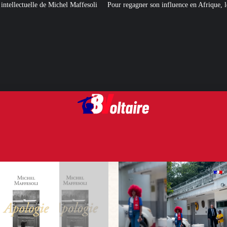
affesoli
Pour regagner son influence en Afrique, le Quai d’Orsay a choisi