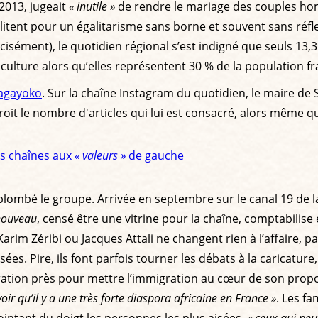
2013, jugeait
« inutile »
de rendre le mariage des couples ho
i militent pour un égalitarisme sans borne et souvent sans 
récisément), le quotidien régional s’est indigné que seuls 13
ulture alors qu’elles représentent 30 % de la population fr
Bagayoko
. Sur la chaîne Instagram du quotidien, le maire de
 croit le nombre d'articles qui lui est consacré, alors même q
es chaînes aux
« valeurs »
de gauche
lombé le groupe. Arrivée en septembre sur le canal 19 de la
nouveau
, censé être une vitrine pour la chaîne, comptabilise
m Zéribi ou Jacques Attali ne changent rien à l’affaire, pa
ées. Pire, ils font parfois tourner les débats à la caricature
ation près pour mettre l’immigration au cœur de son propos. E
oir qu’il y a une très forte diaspora africaine en France »
. Les f