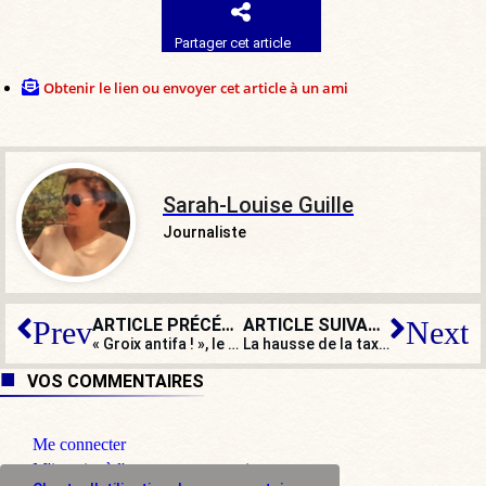
Partager cet article
Obtenir le lien ou envoyer cet article à un ami
Sarah-Louise Guille
Journaliste
ARTICLE PRÉCÉDENT
ARTICLE SUIVANT
Prev
Next
« Groix antifa ! », le nouveau profil de la gauche révolutionnaire ?
La hausse de la taxe attentat va augmenter votre assurance en 2027
VOS COMMENTAIRES
Me connecter
M'inscrire à l'espace commentaire