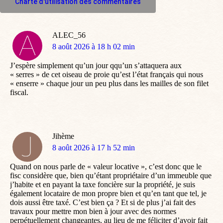
Charte d'utilisation des commentaires
ALEC_56
dit
8 août 2026 à 18 h 02 min
:
J’espère simplement qu’un jour qqu’un s’attaquera aux
« serres » de cet oiseau de proie qu’est l’état français qui nous
« enserre » chaque jour un peu plus dans les mailles de son filet
fiscal.
Jihème
dit
8 août 2026 à 17 h 52 min
:
Quand on nous parle de « valeur locative », c’est donc que le
fisc considère que, bien qu’étant propriétaire d’un immeuble que
j’habite et en payant la taxe foncière sur la propriété, je suis
également locataire de mon propre bien et qu’en tant que tel, je
dois aussi être taxé. C’est bien ça ? Et si de plus j’ai fait des
travaux pour mettre mon bien à jour avec des normes
perpétuellement changeantes, au lieu de me féliciter d’avoir fait