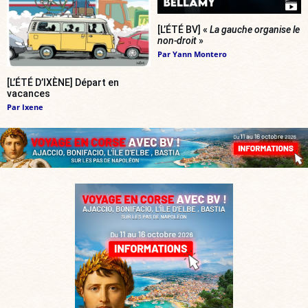
[L’ÉTÉ BV] «
La gauche organise le
non-droit
»
Par
Yann Montero
[L’ÉTÉ D’IXÈNE] Départ en
vacances
Par
Ixene