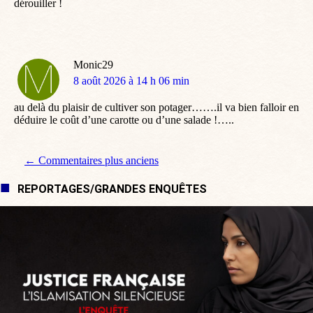
dérouiller !
Monic29
dit
8 août 2026 à 14 h 06 min
:
au delà du plaisir de cultiver son potager…….il va bien falloir en
déduire le coût d’une carotte ou d’une salade !…..
Navigation de commentaire
← Commentaires plus anciens
REPORTAGES/GRANDES ENQUÊTES