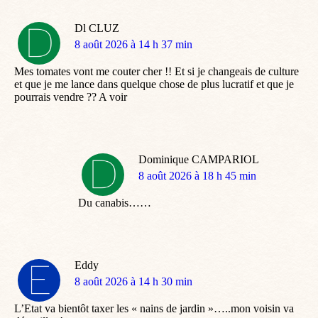
Dl CLUZ
dit
8 août 2026 à 14 h 37 min
:
Mes tomates vont me couter cher !! Et si je changeais de culture
et que je me lance dans quelque chose de plus lucratif et que je
pourrais vendre ?? A voir
Dominique CAMPARIOL
dit
8 août 2026 à 18 h 45 min
:
Du canabis……
Eddy
dit
8 août 2026 à 14 h 30 min
:
L’Etat va bientôt taxer les « nains de jardin »…..mon voisin va