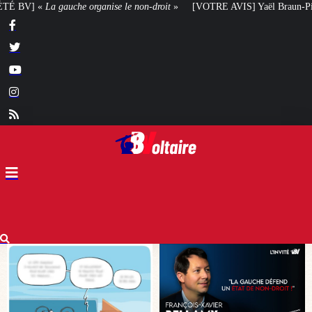
-droit
»
[VOTRE AVIS] Yaël Braun-Pivet doit-elle renoncer à son projet arch