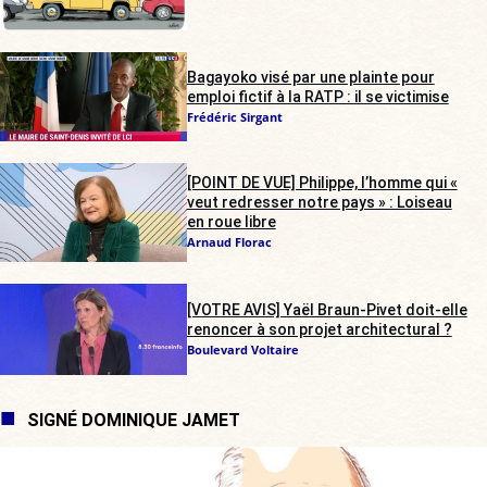
Bagayoko visé par une plainte pour
emploi fictif à la RATP : il se victimise
Frédéric Sirgant
[POINT DE VUE] Philippe, l’homme qui «
veut redresser notre pays » : Loiseau
en roue libre
Arnaud Florac
[VOTRE AVIS] Yaël Braun-Pivet doit-elle
renoncer à son projet architectural ?
Boulevard Voltaire
SIGNÉ DOMINIQUE JAMET