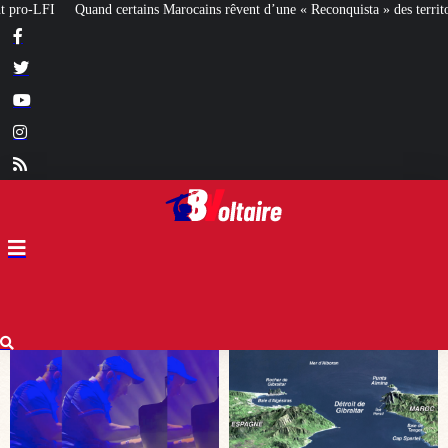
rêvent d’une « Reconquista » des territoires espagnols
La Bataille de Gaull