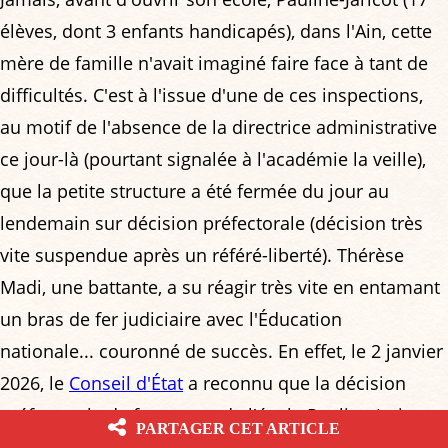
élèves, dont 3 enfants handicapés), dans l'Ain, cette
mère de famille n'avait imaginé faire face à tant de
difficultés. C'est à l'issue d'une de ces inspections,
au motif de l'absence de la directrice administrative
ce jour-là (pourtant signalée à l'académie la veille),
que la petite structure a été fermée du jour au
lendemain sur décision préfectorale (décision très
vite suspendue après un référé-liberté). Thérèse
Madi, une battante, a su réagir très vite en entamant
un bras de fer judiciaire avec l'Éducation
nationale... couronné de succès. En effet, le 2 janvier
2026, le
Conseil d'État
a reconnu que la décision
préfectorale de fermeture de l'école Pauline-Jaricot
«
PARTAGER CET ARTICLE
portait une atteinte grave et manifestement illégale à la