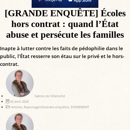
[GRANDE ENQUÊTE] Écoles
hors contrat : quand l’État
abuse et persécute les familles
Inapte à lutter contre les faits de pédophilie dans le
public, l'État resserre son étau sur le privé et le hors-
contrat.
Sabine de Villeroché
02 avril 2026
Articles
,
Reportages/Grandes enquêtes
,
EVENEMENT