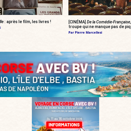
lle
: après le film, les livres !
[CINÉMA]
De la Comédie-Française
troupe qui ne manque pas de pi
t
Par
Pierre Marcellesi