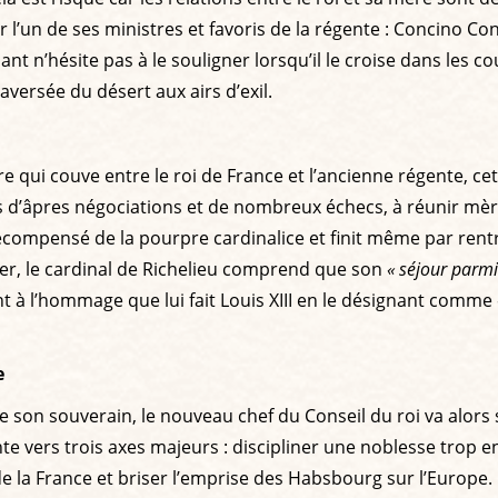
’un de ses ministres et favoris de la régente : Concino Conc
nt n’hésite pas à le souligner lorsqu’il le croise dans les co
ersée du désert aux airs d’exil.
 qui couve entre le roi de France et l’ancienne régente, cett
 d’âpres négociations et de nombreux échecs, à réunir mère
écompensé de la pourpre cardinalice et finit même par rentre
ger, le cardinal de Richelieu comprend que son
« séjour parmi 
nt à l’hommage que lui fait Louis XIII en le désignant comme
e
on souverain, le nouveau chef du Conseil du roi va alors 
iente vers trois axes majeurs : discipliner une noblesse tro
de la France et briser l’emprise des Habsbourg sur l’Europe.