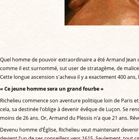
Quel homme de pouvoir extraordinaire a été Armand Jean du
comme il est surnommé, sut user de stratagème, de malice, de
Cette longue ascension s'acheva il y a exactement 400 ans, 
« Ce jeune homme sera un grand fourbe »
Richelieu commence son aventure politique loin de Paris et de 
cela, sa destinée l’oblige à devenir évêque de Luçon. Se ren
moins de 26 ans. Or, Armand du Plessis n’a que 21 ans. Révéla
Devenu homme d’Église, Richelieu veut maintenant devenir h
devient l’un de ses conseillers vers 1615. Seulement, tout ce