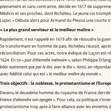
pleinement et sans contrainte, décide en 1617 de supprimer l
Médicis et ses proches, dont Richelieu. Le jeune roi triompha
Luçon. »
Débute alors pour Armand du Plessis une courte trav
« Le plus grand serviteur et le meilleur maître »
Rapidement, il est rappelé en 1619 afin de résoudre la guerre
Se transformant en homme de paix, Richelieu réussit, après
réconciliation. Pour ces actes, notre évêque de Luçon est r
1624. En ce
« jour d’éternelle mémoire »
, selon Philippe Erlan
bâtir autrement que par le Roi, avec le Roi »
. Ainsi, en réponda
avec fidélité celui qui est
« le meilleur maître du monde »
.
Trois objectifs : la noblesse, le protestantisme et l’Europ
Devenu le deuxième homme du royaume de France derrière s
France d’atteindre son apogée »
. Pour cela, sa politique s’or
protestantisme trop apte à faire alliance avec les ennemis 