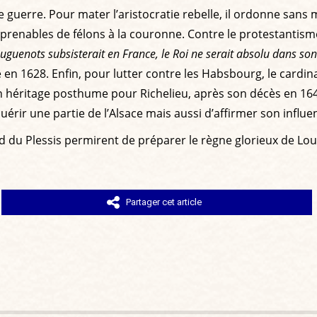
 guerre. Pour mater l’aristocratie rebelle, il ordonne sans
prenables de félons à la couronne. Contre le protestantisme
s huguenots subsisterait en France, le Roi ne serait absolu dans s
 en 1628. Enfin, pour lutter contre les Habsbourg, le cardi
un héritage posthume pour Richelieu, après son décès en 1642
uérir une partie de l’Alsace mais aussi d’affirmer son influ
nd du Plessis permirent de préparer le règne glorieux de Lo
Partager cet article