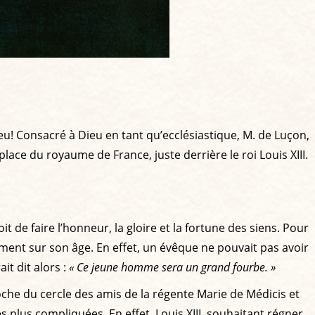
! Consacré à Dieu en tant qu’ecclésiastique, M. de Luçon,
lace du royaume de France, juste derrière le roi Louis XIII.
t de faire l’honneur, la gloire et la fortune des siens. Pour
 ment sur son âge. En effet, un évêque ne pouvait pas avoir
it dit alors :
« Ce jeune homme sera un grand fourbe. »
che du cercle des amis de la régente Marie de Médicis et
es plus compliquées. En effet, Louis XIII, souhaitant régner