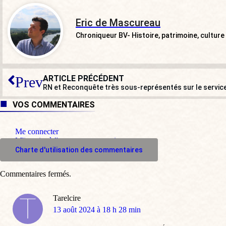
Eric de Mascureau
Chroniqueur BV- Histoire, patrimoine, culture
ARTICLE PRÉCÉDENT
Prev
RN et Reconquête très sous-représentés sur le service
VOS COMMENTAIRES
Me connecter
M'inscrire à l'espace commentaire
Charte d'utilisation des commentaires
Commentaires fermés.
Tarelcire
dit
13 août 2024 à 18 h 28 min
: