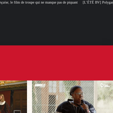
 ne manque pas de piquant
[L’ÉTÉ BV] Polygamie : quand la vérité sort de l