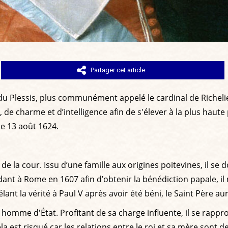
Partager cet article
 Plessis, plus communément appelé le cardinal de Richelieu
 charme et d’intelligence afin de s'élever à la plus haute p
le 13 août 1624.
la cour. Issu d’une famille aux origines poitevines, il se doi
dant à Rome en 1607 afin d’obtenir la bénédiction papale, il
nt la vérité à Paul V après avoir été béni, le Saint Père aura
omme d'État. Profitant de sa charge influente, il se rappro
la est risqué car les relations entre le roi et sa mère sont d