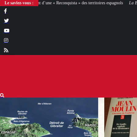
« Reconquista » des territoires espagnols
Le saviez-vous :
La Bataille de Gaulle
: après le fi