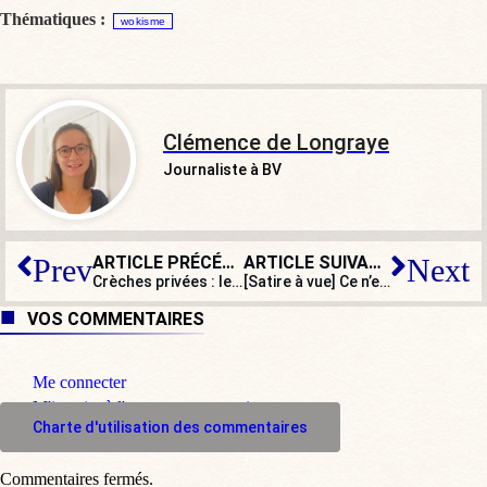
Thématiques :
wokisme
Clémence de Longraye
Journaliste à BV
ARTICLE PRÉCÉDENT
ARTICLE SUIVANT
Prev
Next
Crèches privées : le scandale qui va exploser !
[Satire à vue] Ce n’est pas une abaya, c’est un kimono !
VOS COMMENTAIRES
Me connecter
M'inscrire à l'espace commentaire
Charte d'utilisation des commentaires
Commentaires fermés.