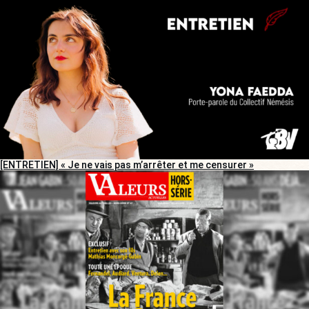
[ENTRETIEN] « Je ne vais pas m’arrêter et me censurer »