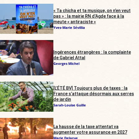
« Ta chicha et ta musique, on n’en veut
pas » : la mairie RN d’Agde face à la
meute « antiraciste »
Yves-Marie Sévillia
Ingérences étrangères : la complainte
de Gabriel Attal
Georges Michel
[L’ÉTÉ BV] Toujours plus de taxes : la
France s’attaque désormais aux serres
de jardin
Sarah-Louise Guille
La hausse de la taxe attentat va
augmenter votre assurance en 2027
Marie Delarue