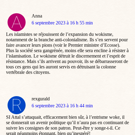
Anna
dit
6 septembre 2023 à 16 h 55 min
:
Les islamistes se réjouissent de l’expansion du wokisme,
notamment de la branche anti-colonialisme. Ils s’en servent pour
faire avancer leurs pions (voir le Premier ministre d’Ecosse).
Plus la société sera gangrénée, moins elle sera encline à résister à
l’islamisation. Le wokisme détruit le discernement et l’esprit de
résistance. Mais s’ils arrivent au pouvoir, ils se débarrasseront de
tous ces gens qui les auront servis en détruisant la colonne
vertébrale des citoyens.
rexgurald
dit
6 septembre 2023 à 16 h 44 min
:
SI Attal s’attaquait, efficacement bien sûr, à l’entrisme woke, il
se donnerait un avenir politique qu’il n’aura pas en continuant de
suivre les consignes de son patron. Peut-être y songe-t-il. Ce
serait néanmoins étonnant, bien qu’inespéré!