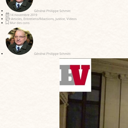
Général Philippe Schmitt
14 novembre 2019
Articles
,
Entretiens/Réactions
,
Justice
,
Videos
Mur des cons
Général Philippe Schmitt