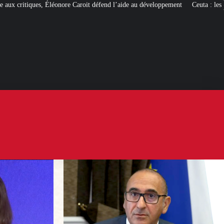
oit défend l’aide au développement
Ceuta : les
« ingérences étrangères »
pour 