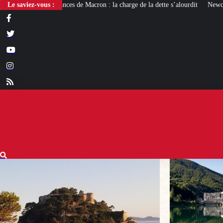
Macron : la charge de la dette s’alourdit
Le saviez-vous :
Newcleo, la PME franco-italienne q