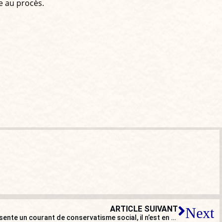
le au procès.
ARTICLE SUIVANT
Next
José Maria Ballester : « Vox représente un courant de conservatisme social, il n’est en rien un parti d’extrême droite ! »