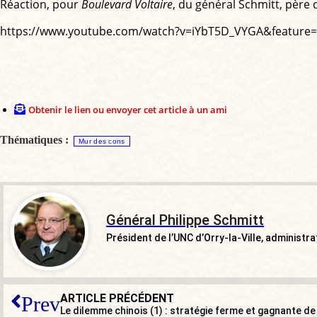
Réaction, pour
Boulevard Voltaire
, du général Schmitt, père 
https://www.youtube.com/watch?v=iYbT5D_VYGA&feature=
Obtenir le lien ou envoyer cet article à un ami
Thématiques :
Mur des cons
Général Philippe Schmitt
Président de l’UNC d’Orry-la-Ville, administ
ARTICLE PRÉCÉDENT
Prev
Le dilemme chinois (1) : stratégie ferme et gagnante 