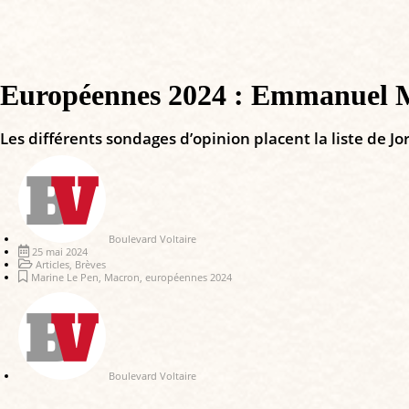
Européennes 2024 : Emmanuel M
Les différents sondages d’opinion placent la liste de J
Boulevard Voltaire
25 mai 2024
Articles
,
Brèves
Marine Le Pen
,
Macron
,
européennes 2024
Boulevard Voltaire