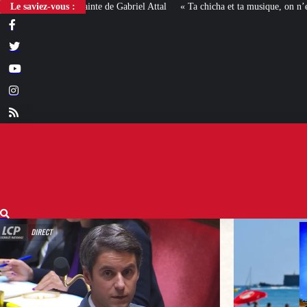
Le saviez-vous :
« Ta chicha et ta musique, on n’en veut pas » : la mairie RN 