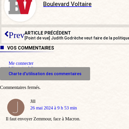
Boulevard Voltaire
ARTICLE PRÉCÉDENT
Prev
[Point de vue] Judith Godrèche veut faire de la politiqu
VOS COMMENTAIRES
Me connecter
M'inscrire à l'espace commentaire
Charte d'utilisation des commentaires
Commentaires fermés.
Jill
dit
26 mai 2024 à 9 h 53 min
:
Il faut envoyer Zemmour, face à Macron.