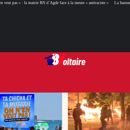
d’Agde face à la meute « antiraciste »
La hausse de la taxe attentat va augm