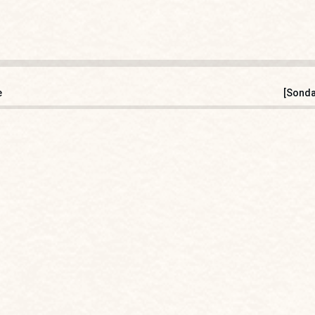
e
[Sonda