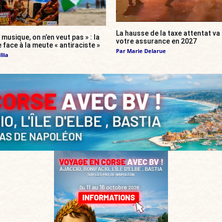
La hausse de la taxe attentat v
 musique, on n’en veut pas » : la
votre assurance en 2027
 face à la meute « antiraciste »
Par
Marie Delarue
llia