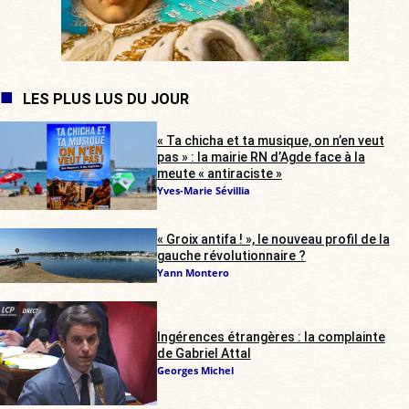
LES PLUS LUS DU JOUR
« Ta chicha et ta musique, on n’en veut
pas » : la mairie RN d’Agde face à la
meute « antiraciste »
Yves-Marie Sévillia
« Groix antifa ! », le nouveau profil de la
gauche révolutionnaire ?
Yann Montero
Ingérences étrangères : la complainte
de Gabriel Attal
Georges Michel