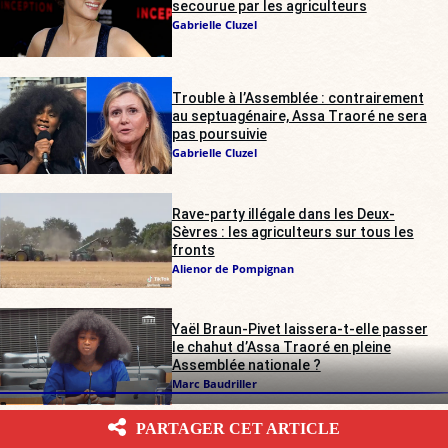
secourue par les agriculteurs
Gabrielle Cluzel
Trouble à l’Assemblée : contrairement
au septuagénaire, Assa Traoré ne sera
pas poursuivie
Gabrielle Cluzel
Rave-party illégale dans les Deux-
Sèvres : les agriculteurs sur tous les
fronts
Alienor de Pompignan
Yaël Braun-Pivet laissera-t-elle passer
le chahut d’Assa Traoré en pleine
Assemblée nationale ?
Marc Baudriller
PARTAGER CET ARTICLE