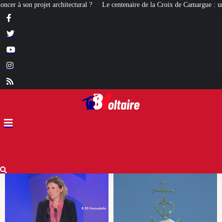
e centenaire de la Croix de Camargue : un symbole et un signe d’appartenance