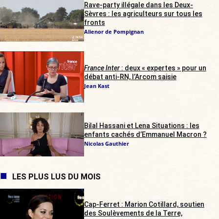
Rave-party illégale dans les Deux-
Sèvres : les agriculteurs sur tous les
fronts
Alienor de Pompignan
France Inter
: deux « expertes » pour un
débat anti-RN, l’Arcom saisie
Jean Kast
Bilal Hassani et Lena Situations : les
enfants cachés d’Emmanuel Macron ?
Nicolas Gauthier
LES PLUS LUS DU MOIS
Cap-Ferret : Marion Cotillard, soutien
des Soulèvements de la Terre,