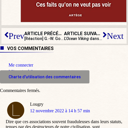
ARTICLE PRÉCÉDENT
ARTICLE SUIVANT
Prev
Next
[Réaction] G.-W. Goldnadel : « Je me perds en conjectures entre une sorte de nostalgie morbide de l’extrême droite antisémite et le calcul politique sordide »
L’
Ocean Viking
dans l’arsenal de Toulon… la petite cuisine immigrationniste à l’abri des regards
VOS COMMENTAIRES
Me connecter
M'inscrire à l'espace commentaire
Charte d'utilisation des commentaires
Commentaires fermés.
Lougry
dit
12 novembre 2022 à 14 h 57 min
:
Dire que ces associations souvent frauduleuses dans leurs statuts,
tenues par des destructeurs de notre civilisation, sont