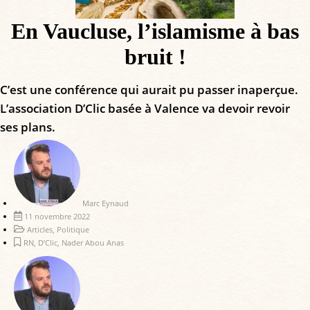
En Vaucluse, l’islamisme à bas
bruit !
C’est une conférence qui aurait pu passer inaperçue.
L’association D’Clic basée à Valence va devoir revoir
ses plans.
Marc Eynaud
11 novembre 2022
Articles
,
Politique
RN
,
D’Clic
,
Nader Abou Anas