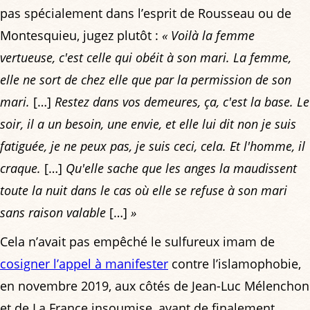
pas spécialement dans l’esprit de Rousseau ou de
Montesquieu, jugez plutôt :
« Voilà la femme
vertueuse, c'est celle qui obéit à son mari. La femme,
elle ne sort de chez elle que par la permission de son
mari.
[…]
Restez dans vos demeures, ça, c'est la base. Le
soir, il a un besoin, une envie, et elle lui dit non je suis
fatiguée, je ne peux pas, je suis ceci, cela. Et l'homme, il
craque.
[…]
Qu'elle sache que les anges la maudissent
toute la nuit dans le cas où elle se refuse à son mari
sans raison valable
[…]
»
Cela n’avait pas empêché le sulfureux imam de
cosigner l’appel à manifester
contre l’islamophobie,
en novembre 2019, aux côtés de Jean-Luc Mélenchon
et de La France insoumise, avant de finalement