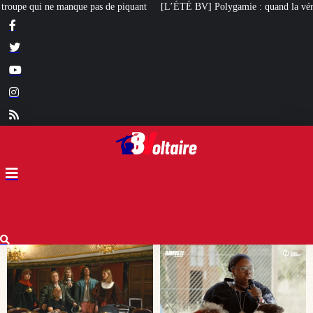
L’ÉTÉ BV] Polygamie : quand la vérité sort de la bouche d’une militante LFI