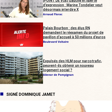
[POINT DE VUE] Gauche et liberté
d’expression : Marine Tondelier veut
désormais interdire X
Arnaud Florac
Palais Bourbon : des élus RN
demandent le réexamen du projet de
pavillon d’accueil à 50 millions d’euros
Boulevard Voltaire
Expulsés des HLM pour narcotrafic,
peuvent-ils obtenir un nouveau
logement social ?
Alienor de Pompignan
SIGNÉ DOMINIQUE JAMET