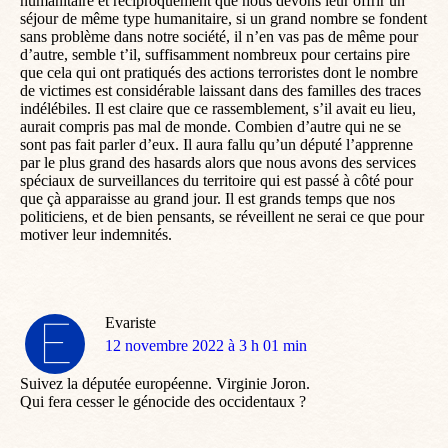
humanitaire et réciproquement que nous devons leur offrir un
séjour de même type humanitaire, si un grand nombre se fondent
sans problème dans notre société, il n’en vas pas de même pour
d’autre, semble t’il, suffisamment nombreux pour certains pire
que cela qui ont pratiqués des actions terroristes dont le nombre
de victimes est considérable laissant dans des familles des traces
indélébiles. Il est claire que ce rassemblement, s’il avait eu lieu,
aurait compris pas mal de monde. Combien d’autre qui ne se
sont pas fait parler d’eux. Il aura fallu qu’un député l’apprenne
par le plus grand des hasards alors que nous avons des services
spéciaux de surveillances du territoire qui est passé à côté pour
que çà apparaisse au grand jour. Il est grands temps que nos
politiciens, et de bien pensants, se réveillent ne serai ce que pour
motiver leur indemnités.
Evariste
dit
12 novembre 2022 à 3 h 01 min
:
Suivez la députée européenne. Virginie Joron.
Qui fera cesser le génocide des occidentaux ?