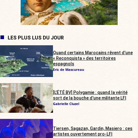
LES PLUS LUS DU JOUR
Quand certains Marocains rêvent d’une
« Reconquista » des territoires
espagnols
Eric de Mascureau
[L’ÉTÉ BV] Polygamie : quand la vérité
sort de la bouche d’une militante LFI
Gabrielle Cluzel
Tiersen, Sagazan, Gardin, Masiero : ces
artistes ouvertement pro-LFI