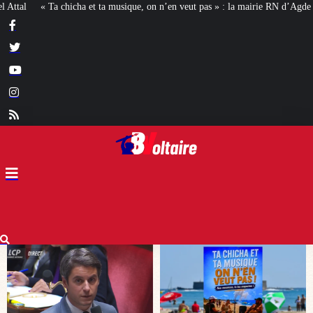
 on n’en veut pas » : la mairie RN d’Agde face à la meute « antiraciste »
La