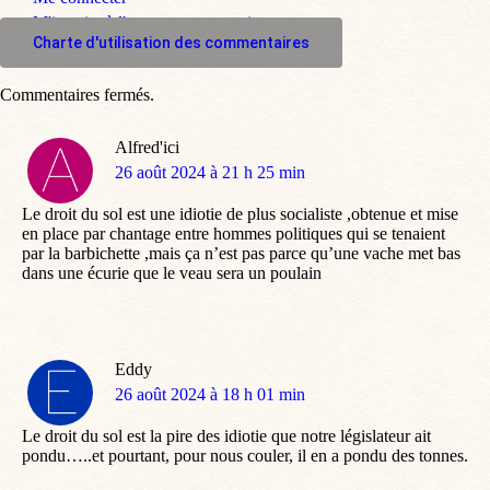
M'inscrire à l'espace commentaire
Charte d'utilisation des commentaires
Commentaires fermés.
Alfred'ici
dit
26 août 2024 à 21 h 25 min
:
Le droit du sol est une idiotie de plus socialiste ,obtenue et mise
en place par chantage entre hommes politiques qui se tenaient
par la barbichette ,mais ça n’est pas parce qu’une vache met bas
dans une écurie que le veau sera un poulain
Eddy
dit
26 août 2024 à 18 h 01 min
:
Le droit du sol est la pire des idiotie que notre législateur ait
pondu…..et pourtant, pour nous couler, il en a pondu des tonnes.