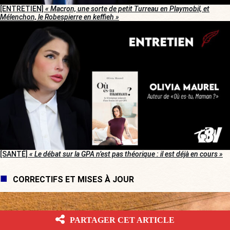
[ENTRETIEN]
« Macron, une sorte de petit Turreau en Playmobil, et
Mélenchon, le Robespierre en keffieh »
[SANTÉ]
« Le débat sur la GPA n’est pas théorique : il est déjà en cours »
CORRECTIFS ET MISES À JOUR
PARTAGER CET ARTICLE