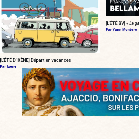
[L’ÉTÉ BV] «
La ga
Par
Yann Montero
[L’ÉTÉ D’IXÈNE] Départ en vacances
Par
Ixene