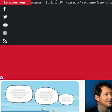
Le saviez-vous :
[L’ÉTÉ BV] «
La gauche organise le non-droit
»
[VOTRE AVIS] Yaël Bra