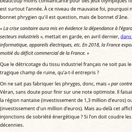
beaucoup moins convaincante pour des Jeux olympiques fixé
est surtout l’année. À ce niveau de mauvaise foi, pourquoi n
bonnet phrygien qu'il est question, mais de bonnet d'âne.
« La crise sanitaire aura mis en évidence la dépendance à l’égard
secteurs industriels »
, mettait en garde, en avril dernier,
dan
informatique, appareils électriques, etc. En 2018, la France expor
moitié du déficit commercial de la France. »
Que le détricotage du tissu industriel français ne soit pas l
tragique champ de ruine, qu’a-t-il entrepris ?
On ne sait pas fabriquer les phryges, donc, mais
« par contre
Véran, sans doute pour finir sur une note optimiste. Il fais
la région nantaise (investissement de 1,3 million d’euros) 
(investissement d'un million d’euros). Mais au-delà cet aff
injonctions de sobriété énergétique ? Si l’on doit coudre les
décennies.