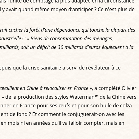
is l’unité de comptage la plus adaptée en la circonstance
 il y avait quand même moyen d’anticiper ? Ce n'est plus de
urait cacher la forêt d’une dépendance qui touche la plupart des
dustrielle !
:
« Biens de consommation des ménages,
illiards, soit un déficit de 30 milliards d’euros équivalent à la
puis que la crise sanitaire a servi de révélateur à ce
travaillent en Chine à relocaliser en France »
, a complété Olivier
lle » de la production des stylos Waterman™ de la Chine vers
ionner en France pour ses œufs et pour son huile de colza
ment de fond ? Et comment le conjuguerait-on avec les
s en mois ni en années qu’il va falloir compter, mais en