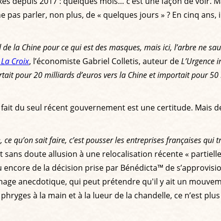
s depuis 2017 : quelques mois… c’est une façon de voir. Ma
e pas parler, non plus, de « quelques jours » ? En cinq ans,
 de la Chine pour ce qui est des masques, mais ici, l’arbre ne sa
s
La Croix
, l’économiste Gabriel Colletis, auteur de
L’Urgence in
tait pour 20 milliards d’euros vers la Chine et importait pour 50 m
e fait du seul récent gouvernement est une certitude. Mais de
, ce qu’on sait faire, c’est pousser les entreprises françaises qui 
ait sans doute allusion à une relocalisation récente « partie
ou encore de la décision prise par Bénédicta™ de s’approvis
ichage anecdotique, qui peut prétendre qu'il y ait un mouve
 phryges à la main et à la lueur de la chandelle, ce n’est plu