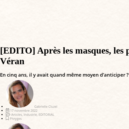
[EDITO] Après les masques, les p
Véran
En cinq ans, il y avait quand même moyen d’anticiper ?
Gabrielle Cluzel
17 novembre 2022
Articles
,
Industrie
,
EDITORIAL
Phryges