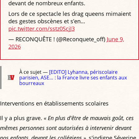
devant de nombreux enfants.
Lors de ce spectacle les drag queens mimaient
des gestes obscènes et s’en…
pic.twitter.com/sstz0ScjJ3
— RECONQUÊTE ! (@Reconquete_off)
June 9,
2026
À ce sujet —
[EDITO] Lyhanna, périscolaire
parisien, ASE… : la France livre ses enfants aux
bourreaux
Interventions en établissements scolaires
Il y a plus grave.
« En plus d'être de mauvais goût, ces
mêmes personnes sont autorisées à intervenir devant
nos enfants, devant les collégiens »
, s'indigne Séverine