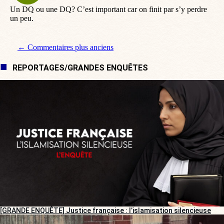
Un DQ ou une DQ? C’est important car on finit par s’y perdre
un peu.
Navigation de commentaire
← Commentaires plus anciens
REPORTAGES/GRANDES ENQUÊTES
[GRANDE ENQUÊTE] Justice française : l’islamisation silencieuse