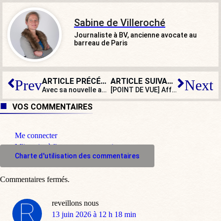
Sabine de Villeroché
Journaliste à BV, ancienne avocate au
barreau de Paris
ARTICLE PRÉCÉDENT
ARTICLE SUIVANT
Prev
Next
Avec sa nouvelle appli, Alexandre Jardin redonne la parole aux citoyens
[POINT DE VUE] Affaire Lyhanna : une fois encore, l’indécence monstrueuse des antifas
VOS COMMENTAIRES
Me connecter
M'inscrire à l'espace commentaire
Charte d'utilisation des commentaires
Commentaires fermés.
reveillons nous
dit
13 juin 2026 à 12 h 18 min