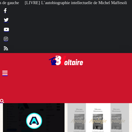
phie intellectuelle de Michel Maffesoli
Pour regagner son influence en Af