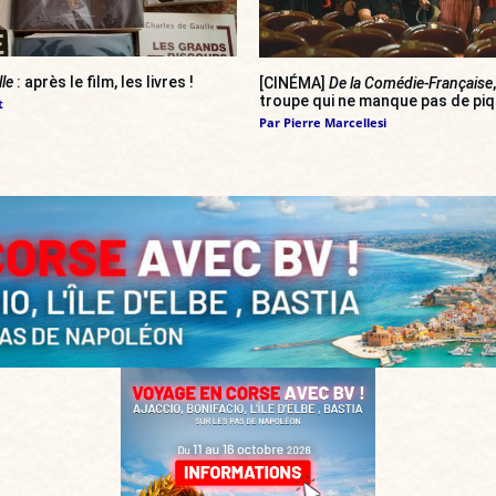
lle
: après le film, les livres !
[CINÉMA]
De la Comédie-Française
troupe qui ne manque pas de pi
t
Par
Pierre Marcellesi