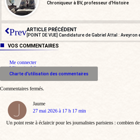
Chroniqueur à BV, professeur d'Histoire
ARTICLE PRÉCÉDENT
Prev
VOS COMMENTAIRES
Me connecter
M'inscrire à l'espace commentaire
Charte d'utilisation des commentaires
Commentaires fermés.
Jaume
dit
27 mai 2026 à 17 h 17 min
:
Un point reste à éclaircir pour les journalistes parisiens : combien d