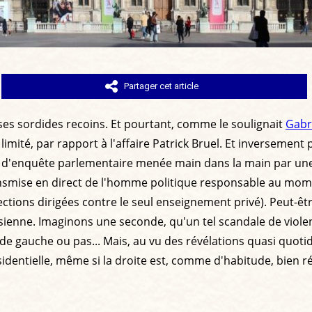
Partager cet article
r ses sordides recoins. Et pourtant, comme le soulignait
Gabri
z limité, par rapport à l'affaire Patrick Bruel. Et inversem
 d'enquête parlementaire menée main dans la main par une e
ansmise en direct de l'homme politique responsable au mome
ions dirigées contre le seul enseignement privé). Peut-être
ienne. Imaginons une seconde, qu'un tel scandale de violen
 de gauche ou pas... Mais, au vu des révélations quasi quoti
sidentielle, même si la droite est, comme d'habitude, bien r