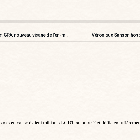
[POINT DE VUE] Candidature de Gabriel Attal : Aveyron et GPA, nouveau visage de l’en-même-temps…
Véronique Sanson hospi
es mis en cause étaient militants LGBT ou autres? et défilaient »fièremen