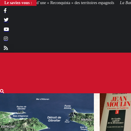
 Reconquista » des territoires espagnols
Le saviez-vous :
La Bataille de Gaulle
: après le film