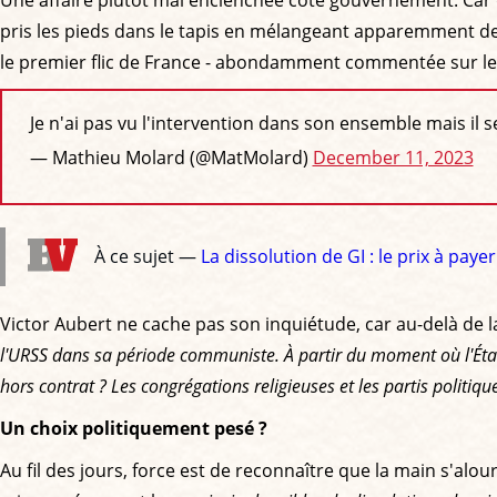
pris les pieds dans le tapis en mélangeant apparemment deux
le premier flic de France - abondamment commentée sur les
Je n'ai pas vu l'intervention dans son ensemble mais il s
— Mathieu Molard (@MatMolard)
December 11, 2023
À ce sujet —
La dissolution de GI : le prix à pa
Victor Aubert ne cache pas son inquiétude, car au-delà de 
l'URSS dans sa période communiste. À partir du moment où l'État 
hors contrat ? Les congrégations religieuses et les partis politiq
Un choix politiquement pesé ?
Au fil des jours, force est de reconnaître que la main s'alou