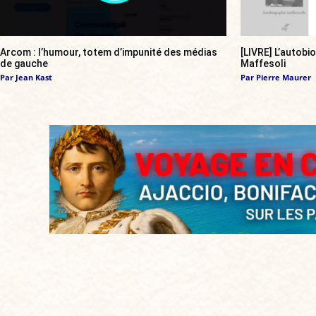
Arcom : l’humour, totem d’impunité des médias
[LIVRE] L’autobi
de gauche
Maffesoli
Par
Jean Kast
Par
Pierre Maurer