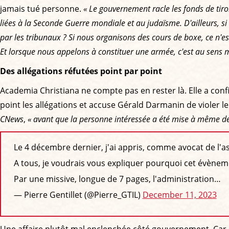
jamais tué personne.
« Le gouvernement racle les fonds de tir
liées à la Seconde Guerre mondiale et au judaïsme. D'ailleurs, s
par les tribunaux ? Si nous organisons des cours de boxe, ce n'est
Et lorsque nous appelons à constituer une armée, c'est au sens
Des allégations réfutées point par point
Academia Christiana ne compte pas en rester là. Elle a confi
point les allégations et accuse Gérald Darmanin de violer 
CNews
,
« avant que la personne intéressée a été mise à même de 
Le 4 décembre dernier, j'ai appris, comme avocat de l'as
A tous, je voudrais vous expliquer pourquoi cet évènem
Par une missive, longue de 7 pages, l'administration…
— Pierre Gentillet (@Pierre_GTIL)
December 11, 2023
Une affaire plutôt mal enclenchée côté gouvernement. Car d