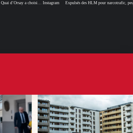
tagram
Expulsés des HLM pour narcotrafic, peuvent-ils obtenir un nouveau 