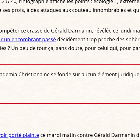
s 2017 »
, l'infographie affiche les points : écologie 1, extrê
de ses profs, à des attaques aux couteau innombrables et qui
étence crasse de Gérald Darmanin, révélée ce lundi matin l
er un encombrant passé
décidément trop proche des sphères
ies ? Un peu de tout ça, sans doute, pour celui qui, pour 
demia Christiana ne se fonde sur aucun élément juridique s
ir porté plainte
ce mardi matin contre Gérald Darmanin dev