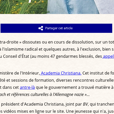
Partager cet article
ltra-droite » dissoutes ou en cours de dissolution, sur un to
l'islamisme radical et quelques autres, à l'exclusion, bien
au Conseil d'État (au moins 47 gendarmes blessés, des
appels
istère de l'Intérieur,
Academia Christiana.
Cet institut de fo
té et sessions de formation, diverses rencontres culturelles
st dans cet
antre-là
que le gouvernement a trouvé matière à
h et références culturelles à l'Allemagne nazie »
...
, président d'Academia Christiana, joint par
BV
, qui tranche
 vidéos mises en ligne sur le site. Une jeunesse qui n'a, jusq