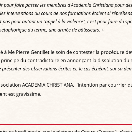
oir pour faire passer les membres d'Academia Christiana pour de
i les interventions au cours de nos formations étaient si répréh
 pas pour autant un "appel à la violence", c'est pour faire du spo
 métaphorique du terme, une armée de bâtisseurs. »
é à Me Pierre Gentillet le soin de contester la procédure dev
le principe du contradictoire en annonçant la dissolution 
présenter des observations écrites et, le cas échéant, sur sa de
sociation ACADEMIA CHRISTIANA, l'intention par courrier du 
ent est gravissime.
ès ce lundi matin, sur le plateau de Cnews /Europe1, c'est 