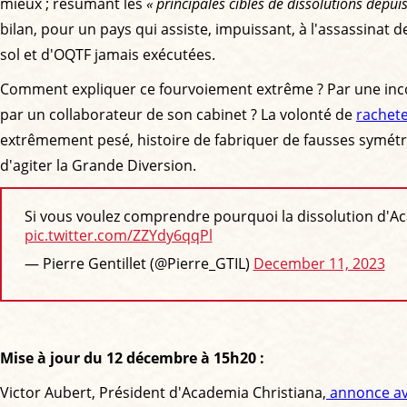
mieux ; résumant les
« principales cibles de dissolutions depui
bilan, pour un pays qui assiste, impuissant, à l'assassinat 
sol et d'OQTF jamais exécutées.
Comment expliquer ce fourvoiement extrême ? Par une incomp
par un collaborateur de son cabinet ? La volonté de
rachet
extrêmement pesé, histoire de fabriquer de fausses symétr
d'agiter la Grande Diversion.
Si vous voulez comprendre pourquoi la dissolution d'Aca
pic.twitter.com/ZZYdy6qqPl
— Pierre Gentillet (@Pierre_GTIL)
December 11, 2023
Mise à jour du 12 décembre à 15h20 :
Victor Aubert, Président d'Academia Christiana,
annonce avo