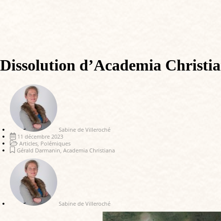
Dissolution d’Academia Christian
Sabine de Villeroché
11 décembre 2023
Articles
,
Polémiques
Gérald Darmanin
,
Academia Christiana
Sabine de Villeroché