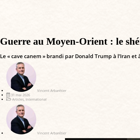
Guerre au Moyen-Orient : le shér
Le « cave canem » brandi par Donald Trump à l’Iran et à 
Vincent Arbarétier
31 mai 2026
Articles
,
International
Vincent Arbarétier