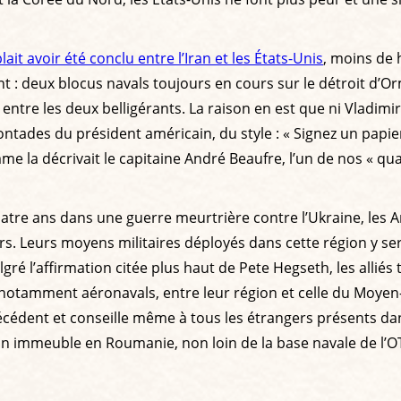
it avoir été conclu entre l’Iran et les États-Unis
, moins de 
 deux blocus navals toujours en cours sur le détroit d’Orm
tre les deux belligérants. La raison en est que ni Vladimi
ontades du président américain, du style : « Signez un papie
me la décrivait le capitaine André Beaufre, l’un de nos « qu
uatre ans dans une guerre meurtrière contre l’Ukraine, les
urs. Leurs moyens militaires déployés dans cette région y s
gré l’affirmation citée plus haut de Pete Hegseth, les alliés
otamment aéronavals, entre leur région et celle du Moyen-Ori
dent et conseille même à tous les étrangers présents dans c
un immeuble en Roumanie, non loin de la base navale de l’