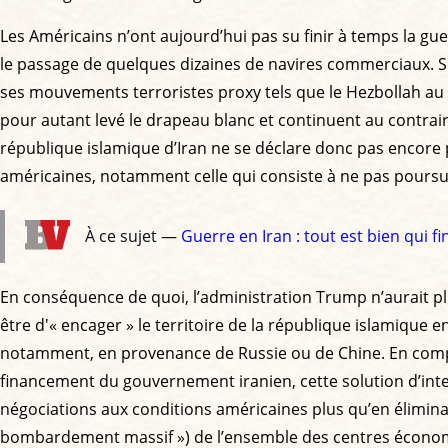
Les Américains n’ont aujourd’hui pas su finir à temps la gue
le passage de quelques dizaines de navires commerciaux. Si
ses mouvements terroristes proxy tels que le Hezbollah au L
pour autant levé le drapeau blanc et continuent au contraire
république islamique d’Iran ne se déclare donc pas encore pr
américaines, notamment celle qui consiste à ne pas poursui
À ce sujet —
Guerre en Iran : tout est bien qui fin
En conséquence de quoi, l’administration Trump n’aurait pl
être d'« encager » le territoire de la république islamique e
notamment, en provenance de Russie ou de Chine. En compl
financement du gouvernement iranien, cette solution d’inter
négociations aux conditions américaines plus qu’en élimina
bombardement massif ») de l’ensemble des centres économiqu