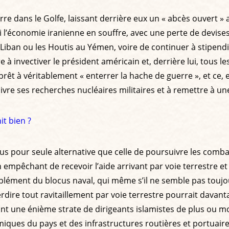
rre dans le Golfe, laissant derrière eux un « abcès ouvert »
 l’économie iranienne en souffre, avec une perte de devise
iban ou les Houtis au Yémen, voire de continuer à stipendie
 à invectiver le président américain et, derrière lui, tous 
êt à véritablement « enterrer la hache de guerre », et ce, e
vre ses recherches nucléaires militaires et à remettre à un
it bien ?
us pour seule alternative que celle de poursuivre les comba
n empêchant de recevoir l’aide arrivant par voie terrestre et 
ément du blocus naval, qui même s’il ne semble pas toujou
dire tout ravitaillement par voie terrestre pourrait davanta
nt une énième strate de dirigeants islamistes de plus ou m
es du pays et des infrastructures routières et portuaires 