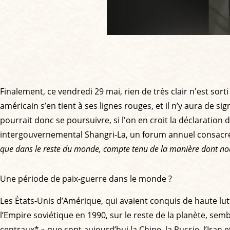
Finalement, ce vendredi 29 mai, rien de très clair n'est so
américain s’en tient à ses lignes rouges, et il n’y aura de sig
pourrait donc se poursuivre, si l'on en croit la déclaratio
intergouvernemental Shangri-La, un forum annuel consacré 
que dans le reste du monde, compte tenu de la manière dont nous
Une période de paix-guerre dans le monde ?
Les États-Unis d’Amérique, qui avaient conquis de haute lut
l’Empire soviétique en 1990, sur le reste de la planète, sem
centraux* » que sont aujourd’hui la Chine, la Russie, l’Iran 