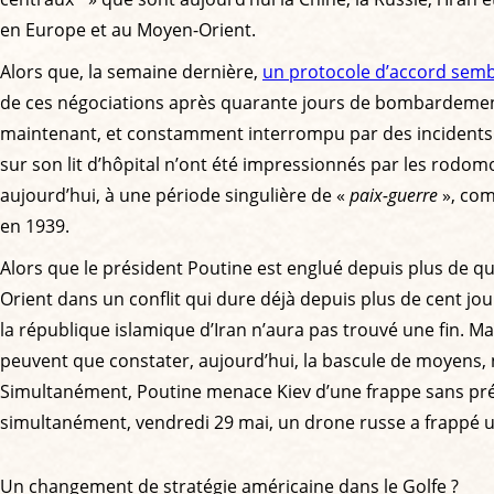
en Europe et au Moyen-Orient.
Alors que, la semaine dernière,
un protocole d’accord sembla
de ces négociations après quarante jours de bombardement :
maintenant, et constamment interrompu par des incidents en
sur son lit d’hôpital n’ont été impressionnés par les rodom
aujourd’hui, à une période singulière de «
paix-guerre
», com
en 1939.
Alors que le président Poutine est englué depuis plus de q
Orient dans un conflit qui dure déjà depuis plus de cent jo
la république islamique d’Iran n’aura pas trouvé une fin. Mal
peuvent que constater, aujourd’hui, la bascule de moyens, n
Simultanément, Poutine menace Kiev d’une frappe sans précé
simultanément, vendredi 29 mai, un drone russe a frappé 
Un changement de stratégie américaine dans le Golfe ?