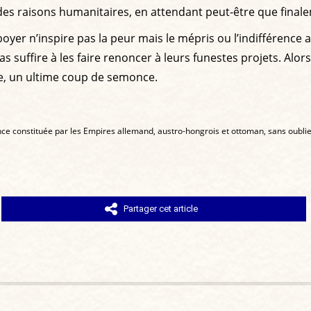
s raisons humanitaires, en attendant peut-être que finalem
’aboyer n’inspire pas la peur mais le mépris ou l’indifférenc
s suffire à les faire renoncer à leurs funestes projets. Alor
que, un ultime coup de semonce.
nce constituée par les Empires allemand, austro-hongrois et ottoman, sans oublier
Partager cet article