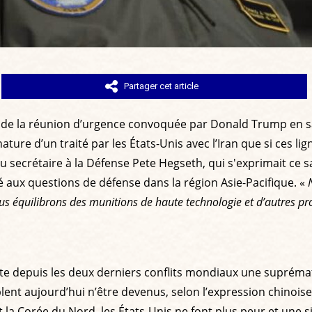
Partager cet article
rti de la réunion d’urgence convoquée par Donald Trump en sa
nature d’un traité par les États-Unis avec l’Iran que si ces lig
n du secrétaire à la Défense Pete Hegseth, qui s'exprimait c
aux questions de défense dans la région Asie-Pacifique. «
 équilibrons des munitions de haute technologie et d’autres pro
te depuis les deux derniers conflits mondiaux une suprématie
blent aujourd’hui n’être devenus, selon l’expression chinois
et la Corée du Nord, les États-Unis ne font plus peur et une s