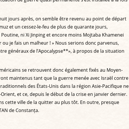
huit jours après, on semble être revenu au point de départ
uz et un cessez-le-feu de plus de quarante jours,
r Poutine, ni Xi Jinping et encore moins Mojtaba Khamenei
r ou je fais un malheur ! » Nous serions donc parvenus,
atre généraux de l’Apocalypse**», à propos de la situation
 Américains se retrouvent donc également fixés au Moyen-
eront maintenus tant que la guerre menée avec Israël contre
 traditionnels des États-Unis dans la région Asie-Pacifique ne
ent, et ce, depuis le début de la crise en janvier dernier.
ette ville de la quitter au plus tôt. En outre, presque
OTAN de Constanța.