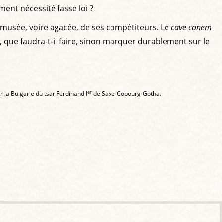
ent nécessité fasse loi ?
e amusée, voire agacée, de ses compétiteurs. Le
cave canem
s, que faudra-t-il faire, sinon marquer durablement sur le
er
 la Bulgarie du tsar Ferdinand I
de Saxe-Cobourg-Gotha.