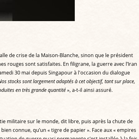
lle de crise de la Maison-Blanche, sinon que le président
nes rouges sont satisfaites. En filigrane, la guerre avec l’Iran
e samedi 30 mai depuis Singapour à l'occasion du dialogue
Nos stocks sont largement adaptés à cet objectif, tant sur place,
duites en très grande quantité
», a-t-il ainsi assuré.
 militaire sur le monde, dit libre, puis après la chute de
e bien connue, qu’un « tigre de papier ». Face aux « empires
ituation de guerre quasi permanente s’est installée à la fois