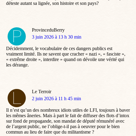
déteste autant sa lignée, son histoire et son pays?
ProvinceduBerry
dit
3 juin 2026 à 13 h 30 min
:
Décidemment, le vocabulaire de ces dangers publics est
vraiment limité. Ils ne savent que cracher « nazi », « fasciste »,
« extrême droite », interdire » quand on dévoile une vérité qui
les dérange.
Le Terroir
dit
2 juin 2026 à 11 h 45 min
:
Il n’est qu’un des nombreux idiots utiles de LFI, toujours à baver
les mêmes âneries. Mais à part le fait de diffuser des flots d’intox
sur fond de propagande, son mandat de député rémunéré avec
de l’argent public, ne l’oblige-t-il pas à oeuvrer pour le bien
commun au lieu de faire que du militantisme ?