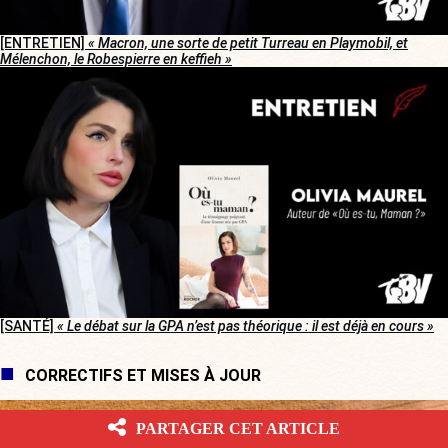
[ENTRETIEN]
« Macron, une sorte de petit Turreau en Playmobil, et
Mélenchon, le Robespierre en keffieh »
[SANTÉ]
« Le débat sur la GPA n’est pas théorique : il est déjà en cours »
CORRECTIFS ET MISES À JOUR
PARTAGER CET ARTICLE