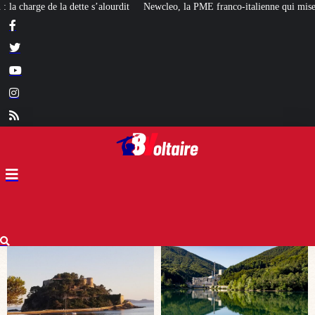
Newcleo, la PME franco-italienne qui mise sur l’avenir du « mini nucléaire »