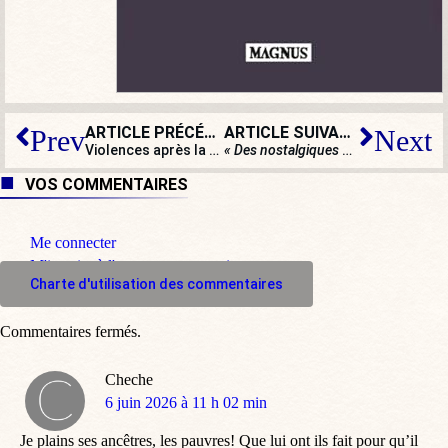
ARTICLE PRÉCÉDENT
ARTICLE SUIVANT
Prev
Next
Violences après la victoire du PSG en Ligue des champions : les images de BV
« Des nostalgiques de Pétain »
: le 
VOS COMMENTAIRES
Me connecter
M'inscrire à l'espace commentaire
Charte d'utilisation des commentaires
Commentaires fermés.
Cheche
dit
6 juin 2026 à 11 h 02 min
:
Je plains ses ancêtres, les pauvres! Que lui ont ils fait pour qu’il