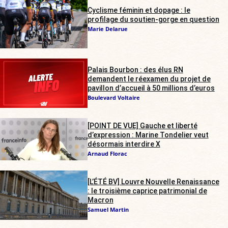
Cyclisme féminin et dopage : le
profilage du soutien-gorge en question
Marie Delarue
Palais Bourbon : des élus RN
demandent le réexamen du projet de
pavillon d’accueil à 50 millions d’euros
Boulevard Voltaire
[POINT DE VUE] Gauche et liberté
d’expression : Marine Tondelier veut
désormais interdire X
Arnaud Florac
[L’ÉTÉ BV] Louvre Nouvelle Renaissance
: le troisième caprice patrimonial de
Macron
Samuel Martin