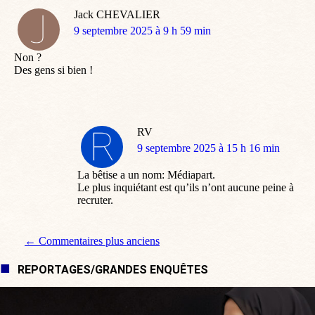
Jack CHEVALIER
dit
9 septembre 2025 à 9 h 59 min
:
Non ?
Des gens si bien !
RV
dit
9 septembre 2025 à 15 h 16 min
:
La bêtise a un nom: Médiapart.
Le plus inquiétant est qu’ils n’ont aucune peine à
recruter.
Navigation de commentaire
← Commentaires plus anciens
REPORTAGES/GRANDES ENQUÊTES