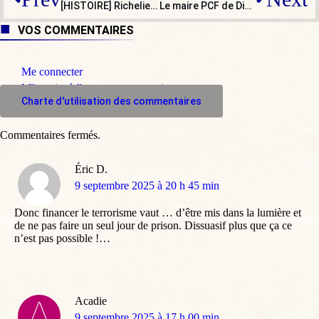
[HISTOIRE] Richelieu ou Bayrou : la postérité a déjà choisi
Le maire PCF de Dieppe impose des logements sociaux, contre l’avis des riverains
VOS COMMENTAIRES
Me connecter
M'inscrire à l'espace commentaire
Charte d'utilisation des commentaires
Commentaires fermés.
Éric D.
dit
9 septembre 2025 à 20 h 45 min
:
Donc financer le terrorisme vaut … d’être mis dans la lumière et
de ne pas faire un seul jour de prison. Dissuasif plus que ça ce
n’est pas possible !…
Acadie
dit
9 septembre 2025 à 17 h 00 min