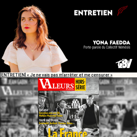
[ENTRETIEN] « Je ne vais pas m’arrêter et me censurer »