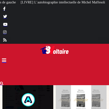
phie intellectuelle de Michel Maffesoli
Pour regagner son influence en Af