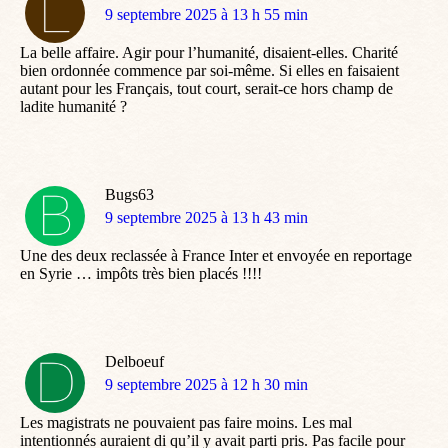
dit
9 septembre 2025 à 13 h 55 min
:
La belle affaire. Agir pour l’humanité, disaient-elles. Charité
bien ordonnée commence par soi-même. Si elles en faisaient
autant pour les Français, tout court, serait-ce hors champ de
ladite humanité ?
Bugs63
dit
9 septembre 2025 à 13 h 43 min
:
Une des deux reclassée à France Inter et envoyée en reportage
en Syrie … impôts très bien placés !!!!
Delboeuf
dit
9 septembre 2025 à 12 h 30 min
:
Les magistrats ne pouvaient pas faire moins. Les mal
intentionnés auraient di qu’il y avait parti pris. Pas facile pour