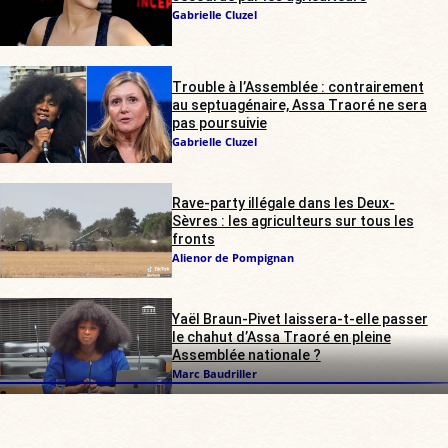
Gabrielle Cluzel
Trouble à l’Assemblée : contrairement
au septuagénaire, Assa Traoré ne sera
pas poursuivie
Gabrielle Cluzel
Rave-party illégale dans les Deux-
Sèvres : les agriculteurs sur tous les
fronts
Alienor de Pompignan
Yaël Braun-Pivet laissera-t-elle passer
le chahut d’Assa Traoré en pleine
Assemblée nationale ?
Marc Baudriller