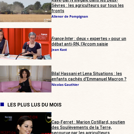
Sèvres : les agriculteurs sur tous les
fronts
Alienor de Pompignan
France Inter
: deux « expertes » pour un
débat anti-RN, l’Arcom saisie
Jean Kast
Bilal Hassani et Lena Situations : les
enfants cachés d’Emmanuel Macron ?
Nicolas Gauthier
LES PLUS LUS DU MOIS
Cap-Ferret : Marion Cotillard, soutien
des Soulèvements de la Terre,
secourue par les agriculteurs