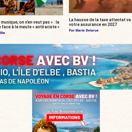
La hausse de la taxe attentat v
 musique, on n’en veut pas » : la
votre assurance en 2027
 face à la meute « antiraciste »
Par
Marie Delarue
llia