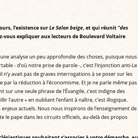
ours, l’existence sur
Le Salon beige
, et qui réunit
"des
z-vous expliquer aux lecteurs de Boulevard Voltaire
s d’une analyse un peu approfondie des choses, puisque nous
ble - d’où notre prise de parole -, c’est l’injonction anti-Le
il n’y avait pas de graves interrogations à se poser sur les
ine par la réduction à l’économisme. Et je ne parle même pas
 sur une seule phrase de l’Évangile, c’est indigne des
 l’autre » en oubliant l’enfant à naître, c’est illogique.
ds enjeux actuels. Nous nous inspirons de l’enseignement de
 le pape dans les circuits officiels, au-delà des propos
lésiastiques souhaitant s’associer à votre démarche, au