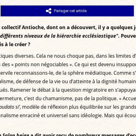
Partager cet article
collectif Antioche, dont on a découvert, il y a quelques j
 différents niveaux de la hiérarchie ecclésiastique"
. Pouve
s à le créer ?
litiques diverses. Cela ne nous choque pas, dans les limite
s des « points non négociables ». Ce qui est devenu insupporta
ez servile reconnaissons-le, de la sphère médiatique. Comme s’
lisme, de défense de la vie ou d’atteinte à la dignité huma
ués. Ramener le débat à la question migratoire en s’appuyant
meture, c’est du chamanisme, pas de la politique. « Accueillir
audato si’
, modèle de réflexion plus équilibrée sur les gran
nalisme enraciné et universel sans idéologie. Mais qui écoute
e Salon beige
a dit avoir reçu de nombreux messages d’ecc