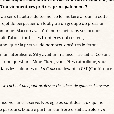
D’où viennent ces prêtres, principalement ?
 au sens habituel du terme. Le formulaire a réuni à cette
projet de perpétuer un lobby ou un groupe de pression
i Emmanuel Macron avait été moins net dans ses propos,
it d’abolir toutes les frontières qui restent,
holique : la preuve, de nombreux prêtres le feront.
nilatéralisme. S’il y avait un malaise, il serait là. Ce sont
 une question : Mme Cluzel, vous êtes catholique, vous
 dans les colonnes de
La Croix
ou devant la CEF (Conférence
ne se cachent pas pour professer des idées de gauche. L’inverse
server une réserve. Nos églises sont des lieux qui ne
pasteurs. D’autre part, un confrère disait autrefois : «