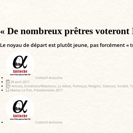
« De nombreux prêtres voteront
Le noyau de départ est plutôt jeune, pas forcément « t
Collectif Antioche
29 avril 2017
Articles
,
Entretiens/Réactions
,
Le débat
,
Politique
,
Religion
,
Sciences
,
Société
,
T
Marine Le Pen
,
Présidentielle 2017
Collectif Antioche