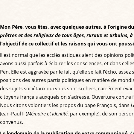
Mon Père, vous êtes, avec quelques autres, à l’origine du 
prêtres et des religieux de tous âges, ruraux et urbains, à
l’objectif de ce collectif et les raisons qui vous ont poussé
Il est normal que les ecclésiastiques aient des opinions po
avons aussi parfois à éclairer les consciences, et dans celle
Pen. Elle est aggravée par le fait qu’elle se fait l’écho, ass
positions des autres partis politiques en matière de mondia
des sujets sociétaux qui vous sont si chers, carrément évac
citoyens français auxquels on s’adresse. Ouverture contre fer
Nous citons volontiers les propos du pape François, dans
L
Jean-Paul II (
Mémoire et identité
, par exemple), de son person
convenus.
Le lendemain de la publication de votre communiqué,
L