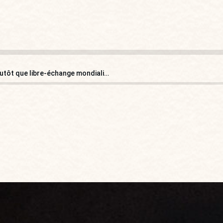
Révolution au FMI, commerce international équitable plutôt que libre-échange mondialiste