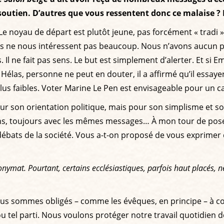
soutien. D’autres que vous ressentent donc ce malaise ? 
Le noyau de départ est plutôt jeune, pas forcément « tradi »
res ne nous intéressent pas beaucoup. Nous n’avons aucun 
. Il ne fait pas sens. Le but est simplement d’alerter. Et s
élas, personne ne peut en douter, il a affirmé qu’il essayera
 faibles. Voter Marine Le Pen est envisageable pour un cat
ur son orientation politique, mais pour son simplisme et son u
ns, toujours avec les mêmes messages… À mon tour de poser
ébats de la société. Vous a-t-on proposé de vous exprimer
onymat. Pourtant, certains ecclésiastiques, parfois haut placés, 
us sommes obligés – comme les évêques, en principe – à con
tel parti. Nous voulons protéger notre travail quotidien de 