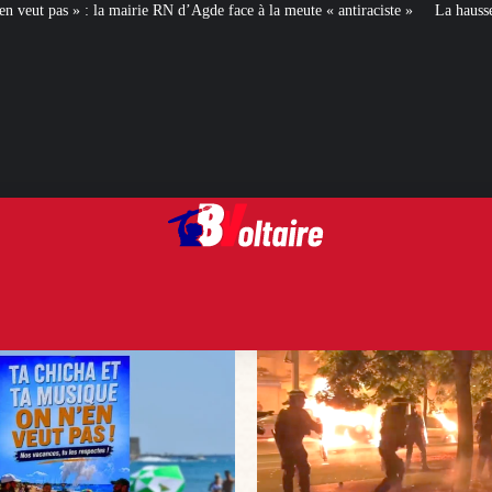
d’Agde face à la meute « antiraciste »
La hausse de la taxe attentat va augm