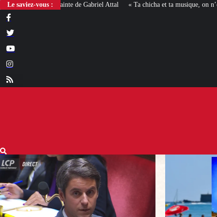
Le saviez-vous :
« Ta chicha et ta musique, on n’en veut pas » : la mairie RN 