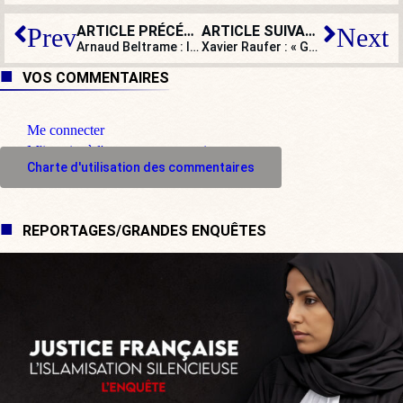
ARTICLE PRÉCÉDENT
ARTICLE SUIVANT
Prev
Next
Arnaud Beltrame : l’héroïsme, une vertu à laquelle nous sommes tous appelés !
Xavier Raufer : « Gérald Darmanin fait de l’esbrouffe et ne s’attaque pas à l’essentiel pour rétablir la sécurité »
VOS COMMENTAIRES
Me connecter
M'inscrire à l'espace commentaire
Charte d'utilisation des commentaires
REPORTAGES/GRANDES ENQUÊTES