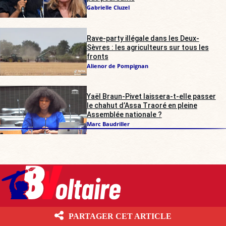
Gabrielle Cluzel
Rave-party illégale dans les Deux-
Sèvres : les agriculteurs sur tous les
fronts
Alienor de Pompignan
Yaël Braun-Pivet laissera-t-elle passer
le chahut d’Assa Traoré en pleine
Assemblée nationale ?
Marc Baudriller
Boulevard Voltaire 10.6.1 Les contenus écrits publiés par Boulevard
PARTAGER CET ARTICLE
Voltaire sont mis à disposition selon les termes de la Licence Creative