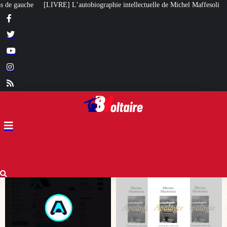
phie intellectuelle de Michel Maffesoli
Pour regagner son influence en Af