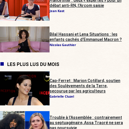
France Inter
: deux « expertes » pour un
débat anti-RN, l’Arcom saisie
Jean Kast
Bilal Hassani et Lena Situations : les
enfants cachés d’Emmanuel Macron ?
Nicolas Gauthier
LES PLUS LUS DU MOIS
Cap-Ferret : Marion Cotillard, soutien
des Soulèvements de la Terre,
secourue par les agriculteurs
Gabrielle Cluzel
Trouble à l’Assemblée : contrairement
au septuagénaire, Assa Traoré ne sera
pas poursuivie