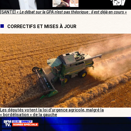
[SANTÉ]
« Le débat sur la GPA n’est pas théorique : il est déjà en cours »
CORRECTIFS ET MISES À JOUR
Les députés votent la loi d’urgence agricole, malgré la
« bordélisation » de la gauche