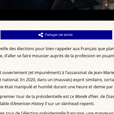
Partager cet article
a veille des élections pour bien rappeler aux Français que p
, d’aller se faire mousser auprès de la profession en jouan
it ouvertement (et impunément) à l’assassinat de Jean-Marie
national. En 2020, dans un (mauvais) esprit similaire, sortai
ine était manipulé et humilié durant une heure et demie par 
e premier tour de la présidentielle est
Le Monde d’hier
, de Dia
lable d’
American History X
sur un skinhead repenti.
remier tour de l'élection présidentielle française, une manœ