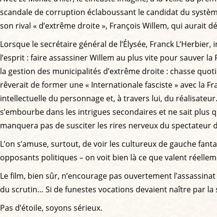
scandale de corruption éclaboussant le candidat du système,
son rival « d’extrême droite », François Willem, qui aurait 
Lorsque le secrétaire général de l’Élysée, Franck L’Herbier, 
l’esprit : faire assassiner Willem au plus vite pour sauver l
la gestion des municipalités d’extrême droite : chasse quot
rêverait de former une « Internationale fasciste » avec la Fr
intellectuelle du personnage et, à travers lui, du réalisate
s’embourbe dans les intrigues secondaires et ne sait plus q
manquera pas de susciter les rires nerveux du spectateur 
L’on s’amuse, surtout, de voir les cultureux de gauche fant
opposants politiques – on voit bien là ce que valent réell
Le film, bien sûr, n’encourage pas ouvertement l’assassinat 
du scrutin… Si de funestes vocations devaient naître par la
Pas d’étoile, soyons sérieux.