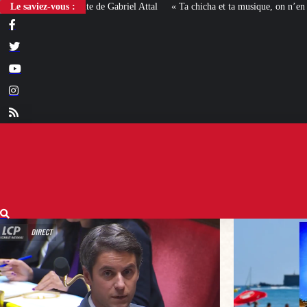
Le saviez-vous :
« Ta chicha et ta musique, on n’en veut pas » : la mairie RN