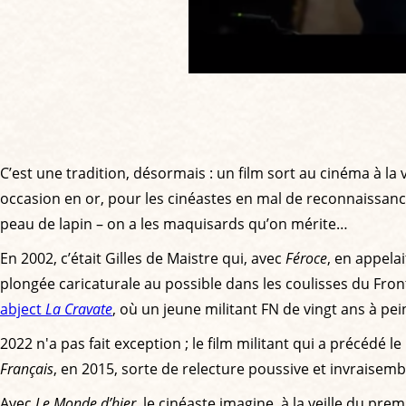
C’est une tradition, désormais : un film sort au cinéma à l
occasion en or, pour les cinéastes en mal de reconnaissance
peau de lapin – on a les maquisards qu’on mérite…
En 2002, c’était Gilles de Maistre qui, avec
Féroce
, en appela
plongée caricaturale au possible dans les coulisses du Front 
abject
La Cravate
, où un jeune militant FN de vingt ans à pe
2022 n'a pas fait exception ; le film militant qui a précédé l
Français
, en 2015, sorte de relecture poussive et invraisemb
Avec
Le Monde d’hier
, le cinéaste imagine, à la veille du p