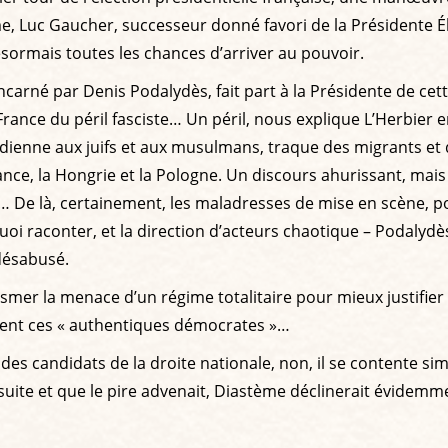
 Luc Gaucher, successeur donné favori de la Présidente Élis
désormais toutes les chances d’arriver au pouvoir.
incarné par Denis Podalydès, fait part à la Présidente de cet
a France du péril fasciste… Un péril, nous explique L’Herbier
idienne aux juifs et aux musulmans, traque des migrants et 
ance, la Hongrie et la Pologne. Un discours ahurissant, mais 
ur… De là, certainement, les maladresses de mise en scène, po
uoi raconter, et la direction d’acteurs chaotique – Podalydè
désabusé.
asmer la menace d’un régime totalitaire pour mieux justifier
ement ces « authentiques démocrates »…
des candidats de la droite nationale, non, il se contente sim
 suite et que le pire advenait, Diastème déclinerait évidem