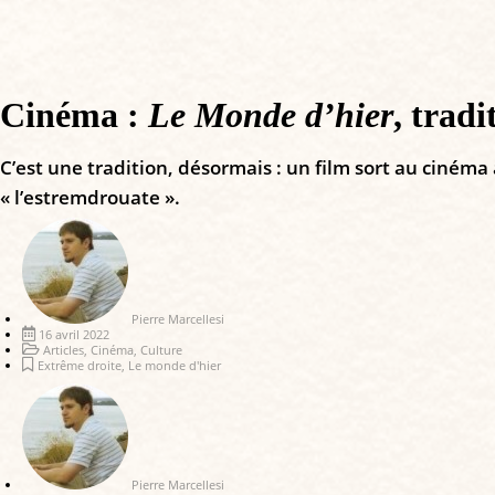
Cinéma :
Le Monde d’hier
, trad
C’est une tradition, désormais : un film sort au cinéma
« l’estremdrouate ».
Pierre Marcellesi
16 avril 2022
Articles
,
Cinéma
,
Culture
Extrême droite
,
Le monde d'hier
Pierre Marcellesi