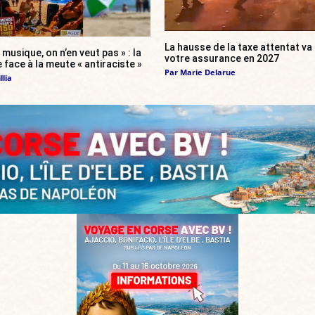
La hausse de la taxe attentat v
 musique, on n’en veut pas » : la
votre assurance en 2027
 face à la meute « antiraciste »
Par
Marie Delarue
llia