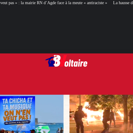
 d’Agde face à la meute « antiraciste »
La hausse de la taxe attentat va augm