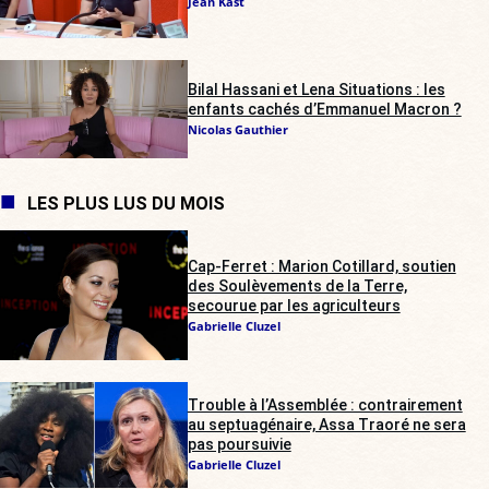
Jean Kast
Bilal Hassani et Lena Situations : les
enfants cachés d’Emmanuel Macron ?
Nicolas Gauthier
LES PLUS LUS DU MOIS
Cap-Ferret : Marion Cotillard, soutien
des Soulèvements de la Terre,
secourue par les agriculteurs
Gabrielle Cluzel
Trouble à l’Assemblée : contrairement
au septuagénaire, Assa Traoré ne sera
pas poursuivie
Gabrielle Cluzel