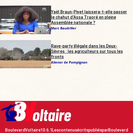
Yaël Braun-Pivet laissera-t-elle passer
le chahut d’Assa Traoré en pleine
Assemblée nationale ?
Marc Baudriller
Rave-party illégale dans les Deux-
Sèvres : les agriculteurs sur tous les
fronts
Alienor de Pompignan
Boulevard Voltaire 10.6.1 Les contenus écrits publiés par Boulevard