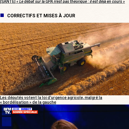
[SANTÉ]
« Le débat sur la GPA n’est pas théorique : il est déjà en cours »
CORRECTIFS ET MISES À JOUR
Les députés votent la loi d’urgence agricole, malgré la
« bordélisation » de la gauche