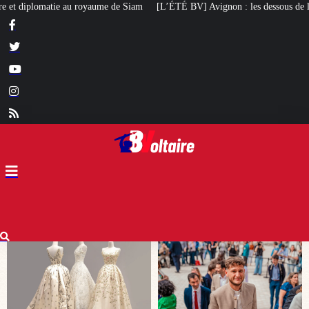
[L’ÉTÉ BV] Avignon : les dessous de l’élection de Raphaël Arnault
Un ma