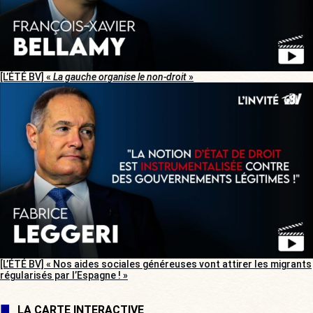
[L’ÉTÉ BV] «
La gauche organise le non-droit
»
[L’ÉTÉ BV] « Nos aides sociales généreuses vont attirer les migrants
régularisés par l’Espagne ! »
LA CARTE INTERACTIVE