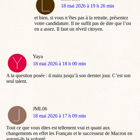
dit
18 mai 2026 à 19 h 26 min
:
et bien, si vous n’êtes pas à la retraite, présentez
votre candidature. Il ne suffit pas de dire que l’on
en a assez. Il faut un réveil citoyen.
Yaya
dit
18 mai 2026 à 18 h 00 min
:
A la question posée : il nuira jusqu’à son dernier jour. C’est son
seul talent.
JML06
dit
18 mai 2026 à 17 h 09 min
:
Tout ce que vous dites est tellement vrai et quant aux
changements en effet les Français et le successeur de Macron en
auront-ils la volonté.