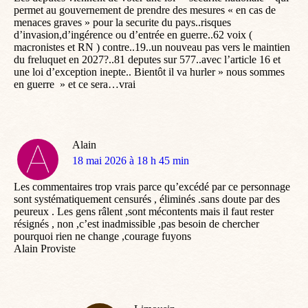
permet au gouvernement de prendre des mesures « en cas de
menaces graves » pour la securite du pays..risques
d’invasion,d’ingérence ou d’entrée en guerre..62 voix (
macronistes et RN ) contre..19..un nouveau pas vers le maintien
du freluquet en 2027?..81 deputes sur 577..avec l’article 16 et
une loi d’exception inepte.. Bientôt il va hurler » nous sommes
en guerre » et ce sera…vrai
Alain
dit
18 mai 2026 à 18 h 45 min
:
Les commentaires trop vrais parce qu’excédé par ce personnage
sont systématiquement censurés , éliminés .sans doute par des
peureux . Les gens râlent ,sont mécontents mais il faut rester
résignés , non ,c’est inadmissible ,pas besoin de chercher
pourquoi rien ne change ,courage fuyons
Alain Proviste