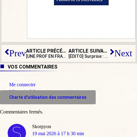
ARTICLE PRÉCÉDENT
ARTICLE SUIVANT
Prev
Next
[UNE PROF EN FRANCE] Éducation nationale contre Excellence Ruralités
[ÉDITO] Surprise : des « élus de terrain » supplient Gabriel Attal d’être candidat !
VOS COMMENTAIRES
Me connecter
M'inscrire à l'espace commentaire
Charte d'utilisation des commentaires
Commentaires fermés.
Skorpyon
dit
19 mai 2026 à 17 h 30 min