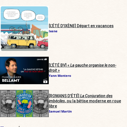
[L’ÉTÉ D’IXÈNE] Départ en vacances
Ixene
[L’ÉTÉ BV] «
La gauche organise le non-
droit
»
Yann Montero
[ROMANS D’ÉTÉ]
La Conjuration des
imbéciles
, ou la bêtise moderne en roue
libre
Samuel Martin