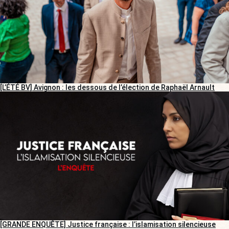
[L’ÉTÉ BV] Avignon : les dessous de l’élection de Raphaël Arnault
[GRANDE ENQUÊTE] Justice française : l’islamisation silencieuse