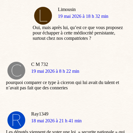
Limousin
dit
19 mai 2026 à 18 h 32 min
:
Oui, mais après lui, qu’est ce que vous proposez
pour échapper à cette médiocrité persistante,
surtout chez nos compatriotes ?
C M 732
dit
19 mai 2026 à 8 h 22 min
:
pourquoi comparer ce type à ciceron qui lui avait du talent et
n’avait pas fait que des conneries
Ray1349
dit
18 mai 2026 à 21 h 41 min
:
Les députés viennent de voter une loi » securite nationale » qui