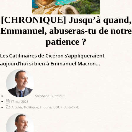
[CHRONIQUE] Jusqu’à quand,
Emmanuel, abuseras-tu de notre
patience ?
Les Catilinaires de Cicéron s’appliqueraient
aujourd’hui si bien à Emmanuel Macron...
Stéphane Buffetaut
17 mai 2026
Articles
,
Politique
,
Tribune
,
COUP DE GRIFFE