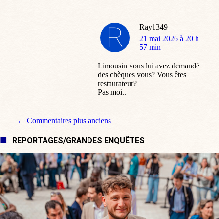
Ray1349
dit
21 mai 2026 à 20 h
:
57 min
Limousin vous lui avez demandé
des chèques vous? Vous êtes
restaurateur?
Pas moi..
Navigation de commentaire
← Commentaires plus anciens
REPORTAGES/GRANDES ENQUÊTES