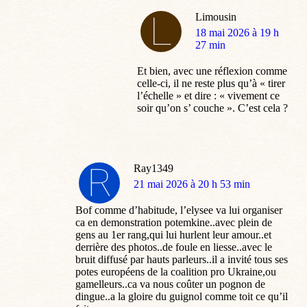
Limousin
dit
18 mai 2026 à 19 h
:
27 min
Et bien, avec une réflexion comme
celle-ci, il ne reste plus qu’à « tirer
l’échelle » et dire : « vivement ce
soir qu’on s’ couche ». C’est cela ?
Ray1349
dit
21 mai 2026 à 20 h 53 min
:
Bof comme d’habitude, l’elysee va lui organiser
ca en demonstration potemkine..avec plein de
gens au 1er rang,qui lui hurlent leur amour..et
derrière des photos..de foule en liesse..avec le
bruit diffusé par hauts parleurs..il a invité tous ses
potes européens de la coalition pro Ukraine,ou
gamelleurs..ca va nous coûter un pognon de
dingue..a la gloire du guignol comme toit ce qu’il