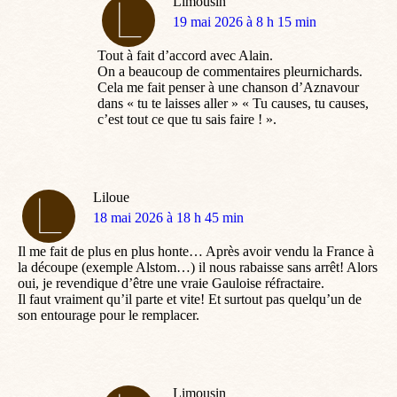
Limousin
dit
19 mai 2026 à 8 h 15 min
:
Tout à fait d’accord avec Alain.
On a beaucoup de commentaires pleurnichards.
Cela me fait penser à une chanson d’Aznavour
dans « tu te laisses aller » « Tu causes, tu causes,
c’est tout ce que tu sais faire ! ».
Liloue
dit
18 mai 2026 à 18 h 45 min
:
Il me fait de plus en plus honte… Après avoir vendu la France à
la découpe (exemple Alstom…) il nous rabaisse sans arrêt! Alors
oui, je revendique d’être une vraie Gauloise réfractaire.
Il faut vraiment qu’il parte et vite! Et surtout pas quelqu’un de
son entourage pour le remplacer.
Limousin