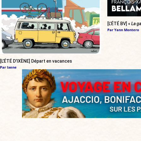
[L’ÉTÉ BV] «
La ga
Par
Yann Montero
[L’ÉTÉ D’IXÈNE] Départ en vacances
Par
Ixene