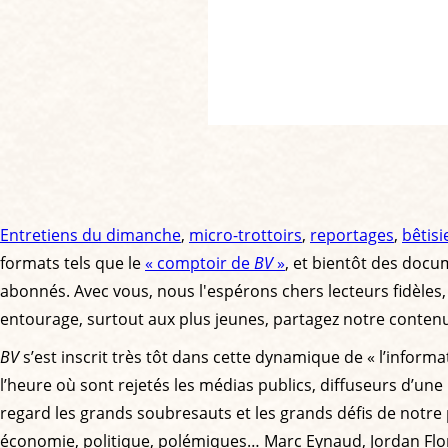
Entretiens du dimanche
,
micro-trottoirs
,
reportages
,
bêtisi
formats tels que le
« comptoir de
BV
»
, et bientôt des docu
abonnés. Avec vous, nous l'espérons chers lecteurs fidèles, s
entourage, surtout aux plus jeunes, partagez notre contenu, f
BV
s’est inscrit très tôt dans cette dynamique de « l’inform
l’heure où sont rejetés les médias publics, diffuseurs d’une 
regard les grands soubresauts et les grands défis de notre 
économie, politique, polémiques… Marc Eynaud, Jordan Floren