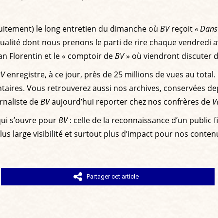
uitement) le long entretien du dimanche où
BV
reçoit
« Dans 
ualité dont nous prenons le parti de rire chaque vendredi ave
dan Florentin et le « comptoir de
BV
» où viendront discuter d
BV
enregistre, à ce jour, près de 25 millions de vues au total.
entaires. Vous retrouverez aussi nos archives, conservées d
rnaliste de
BV
aujourd’hui reporter chez nos confrères de
V
qui s’ouvre pour
BV
: celle de la reconnaissance d’un public 
 large visibilité et surtout plus d’impact pour nos contenus
Partager cet article