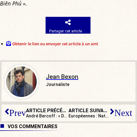
Biên Phủ »
.
Partager cet article
Obtenir le lien ou envoyer cet article à un ami
Jean Bexon
Journaliste
ARTICLE PRÉCÉDENT
ARTICLE SUIVANT
Prev
Next
André Bercoff : « Donald Trump s’est attaqué aux problèmes de l’Amérique des oubliés ! »
Européennes : Nathalie Loiseau se croit au débarquement de Normandie !
VOS COMMENTAIRES