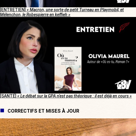
[ENTRETIEN]
« Macron, une sorte de petit Turreau en Playmobil, et
Mélenchon, le Robespierre en keffieh »
[SANTÉ]
« Le débat sur la GPA n’est pas théorique : il est déjà en cours »
CORRECTIFS ET MISES À JOUR