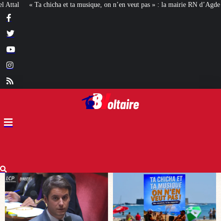
e, on n’en veut pas » : la mairie RN d’Agde face à la meute « antiraciste »
L