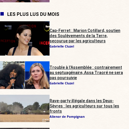
LES PLUS LUS DU MOIS
Cap-Ferret : Marion Cotillard, soutien
des Soulèvements de la Terre,
secourue par les agriculteurs
Gabrielle Cluzel
Trouble à l’Assemblée : contrairement
au septuagénaire, Assa Traoré ne sera
pas poursuivie
Gabrielle Cluzel
Rave-party illégale dans les Deux-
Sèvres : les agriculteurs sur tous les
fronts
Alienor de Pompignan