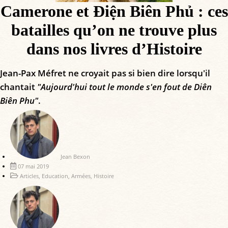
Camerone et Ðiện Biên Phủ : ces
batailles qu’on ne trouve plus
dans nos livres d’Histoire
Jean-Pax Méfret ne croyait pas si bien dire lorsqu'il
chantait
"Aujourd'hui tout le monde s'en fout de Diên
Biên Phu"
.
Jean Bexon
07 mai 2019
Articles
,
Education
,
Armées
,
Histoire