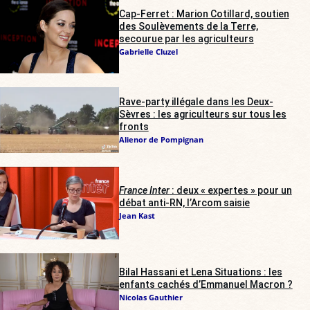
Cap-Ferret : Marion Cotillard, soutien
des Soulèvements de la Terre,
secourue par les agriculteurs
Gabrielle Cluzel
Rave-party illégale dans les Deux-
Sèvres : les agriculteurs sur tous les
fronts
Alienor de Pompignan
France Inter
: deux « expertes » pour un
débat anti-RN, l’Arcom saisie
Jean Kast
Bilal Hassani et Lena Situations : les
enfants cachés d’Emmanuel Macron ?
Nicolas Gauthier