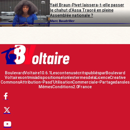
Yaël Braun-Pivet laissera-t-elle passer
le chahut d’Assa Traoré en pleine
Assemblée nationale ?
Marc Baudriller
Boulevard Voltaire 10.6.1 Les contenus écrits publiés par Boulevard
Voltaire sont mis à disposition selon les termes de la Licence Creative
Commons Attribution – Pas d’Utilisation Commerciale – Partage dans les
Mêmes Conditions 2.0 France