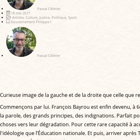
Pascal Célérier
18 mai 2017
Articles
,
Culture
,
Justice
,
Politique
,
Sport
Gouvernement Philippe I
Pascal Célérier
Curieuse image de la gauche et de la droite que celle que 
Commençons par lui. François Bayrou est enfin devenu, à 66 an
la parole, des grands principes, des indignations. Parfait pour
choses vers leur dégradation. Pour cette rare capacité à acc
l'idéologie que l’Éducation nationale. Et puis, arriver après 