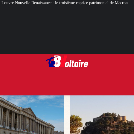
: le troisième caprice patrimonial de Macron
De quoi gâcher (ou pas) les v