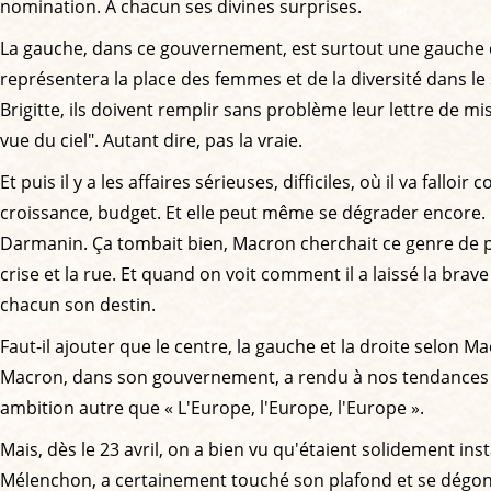
nomination. À chacun ses divines surprises.
La gauche, dans ce gouvernement, est surtout une gauche d'af
représentera la place des femmes et de la diversité dans le s
Brigitte, ils doivent remplir sans problème leur lettre de mi
vue du ciel". Autant dire, pas la vraie.
Et puis il y a les affaires sérieuses, difficiles, où il va fa
croissance, budget. Et elle peut même se dégrader encore. E
Darmanin. Ça tombait bien, Macron cherchait ce genre de pe
crise et la rue. Et quand on voit comment il a laissé la br
chacun son destin.
Faut-il ajouter que le centre, la gauche et la droite selon 
Macron, dans son gouvernement, a rendu à nos tendances politi
ambition autre que « L'Europe, l'Europe, l'Europe ».
Mais, dès le 23 avril, on a bien vu qu'étaient solidement i
Mélenchon, a certainement touché son plafond et se dégonflera