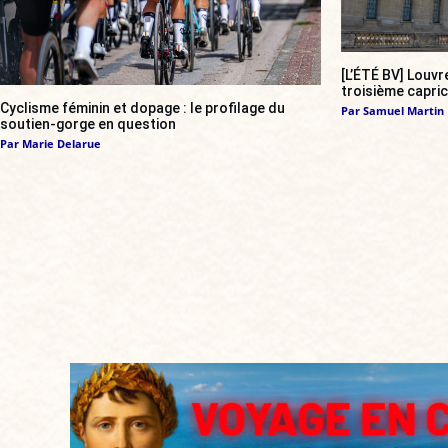
[L’ÉTÉ BV] Louvr
troisième capri
Cyclisme féminin et dopage : le profilage du
Par
Samuel Martin
soutien-gorge en question
Par
Marie Delarue