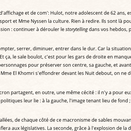
fichage et de com': Hulot, notre adolescent de 62 ans, est, 
port et Mme Nyssen la culture. Rien à redire. Ils sont là pou
ssion : continuer à dérouler le
storytelling
dans vos hebdos, pe
lloir compter, serrer, diminuer, entrer dans le dur. Car la sit
t ça, le sale boulot, c'est pour les gars de droite en manq
rsonnages pour préserver son centre, sa gauche, et avant t
ave Mme El Khomri s'effondrer devant les Nuit debout, on ne 
Macron partagent, en outre, une même cécité : il n'y a pour 
ques leur lie : à la gauche, l'image tenant lieu de fond ; au
nstallées, de chaque côté de ce macronisme de sables mouvan
 aux législatives. La seconde, grâce à l'explosion de la droi