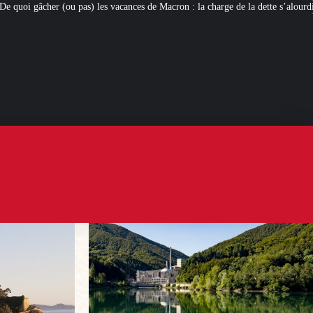
acances de Macron : la charge de la dette s’alourdit
Newcleo, la PME franco-i