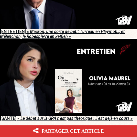
[ENTRETIEN]
« Macron, une sorte de petit Turreau en Playmobil, et
Mélenchon, le Robespierre en keffieh »
[SANTÉ]
« Le débat sur la GPA n’est pas théorique : il est déjà en cours »
PARTAGER CET ARTICLE
CORRECTIFS ET MISES À JOUR