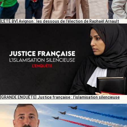
[L’ÉTÉ BV] Avignon : les dessous de l’élection de Raphaël Arnault
[GRANDE ENQUÊTE] Justice française : l’islamisation silencieuse