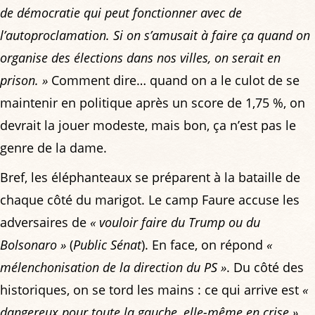
de démocratie qui peut fonctionner avec de
l’autoproclamation. Si on s’amusait à faire ça quand on
organise des élections dans nos villes, on serait en
prison. »
Comment dire… quand on a le culot de se
maintenir en politique après un score de 1,75 %, on
devrait la jouer modeste, mais bon, ça n’est pas le
genre de la dame.
Bref, les éléphanteaux se préparent à la bataille de
chaque côté du marigot. Le camp Faure accuse les
adversaires de
« vouloir faire du Trump ou du
Bolsonaro »
(
Public Sénat
). En face, on répond
«
mélenchonisation de la direction du PS »
. Du côté des
historiques, on se tord les mains : ce qui arrive est
«
dangereux pour toute la gauche, elle-même en crise »
,