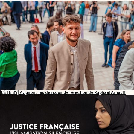
[L’ÉTÉ BV] Avignon : les dessous de l’élection de Raphaël Arnault