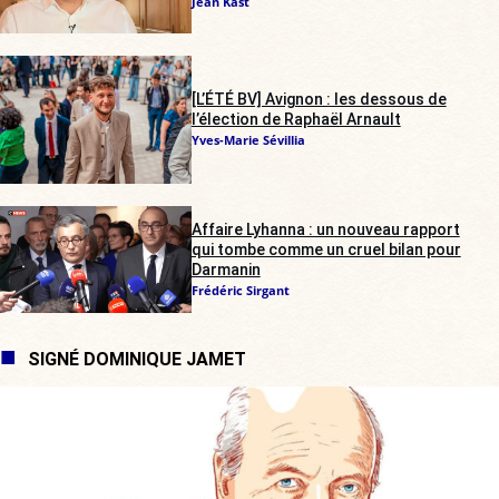
Jean Kast
[L’ÉTÉ BV] Avignon : les dessous de
l’élection de Raphaël Arnault
Yves-Marie Sévillia
Affaire Lyhanna : un nouveau rapport
qui tombe comme un cruel bilan pour
Darmanin
Frédéric Sirgant
SIGNÉ DOMINIQUE JAMET