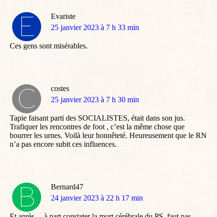
Evariste
dit
25 janvier 2023 à 7 h 33 min
:
Ces gens sont misérables.
costes
dit
25 janvier 2023 à 7 h 30 min
:
Tapie faisant parti des SOCIALISTES, était dans son jus.
Trafiquer les rencontres de foot , c’est la même chose que
bourrer les urnes. Voilà leur honnêteté. Heureusement que le RN
n’a pas encore subit ces influences.
Bernard47
dit
24 janvier 2023 à 22 h 17 min
:
Et après… à part constater la mort cérébrale du PS, faut pas