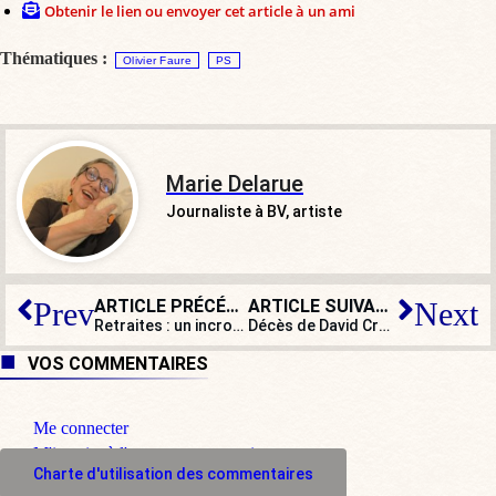
Obtenir le lien ou envoyer cet article à un ami
Thématiques :
Olivier Faure
PS
Marie Delarue
Journaliste à BV, artiste
ARTICLE PRÉCÉDENT
ARTICLE SUIVANT
Prev
Next
Retraites : un incroyable empilement d’erreurs du pouvoir
Décès de David Crosby : un diable d’homme à la voix d’ange
VOS COMMENTAIRES
Me connecter
M'inscrire à l'espace commentaire
Charte d'utilisation des commentaires