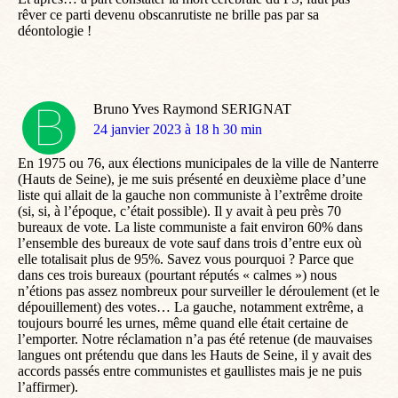
rêver ce parti devenu obscanrutiste ne brille pas par sa
déontologie !
Bruno Yves Raymond SERIGNAT
dit
24 janvier 2023 à 18 h 30 min
:
En 1975 ou 76, aux élections municipales de la ville de Nanterre
(Hauts de Seine), je me suis présenté en deuxième place d’une
liste qui allait de la gauche non communiste à l’extrême droite
(si, si, à l’époque, c’était possible). Il y avait à peu près 70
bureaux de vote. La liste communiste a fait environ 60% dans
l’ensemble des bureaux de vote sauf dans trois d’entre eux où
elle totalisait plus de 95%. Savez vous pourquoi ? Parce que
dans ces trois bureaux (pourtant réputés « calmes ») nous
n’étions pas assez nombreux pour surveiller le déroulement (et le
dépouillement) des votes… La gauche, notamment extrême, a
toujours bourré les urnes, même quand elle était certaine de
l’emporter. Notre réclamation n’a pas été retenue (de mauvaises
langues ont prétendu que dans les Hauts de Seine, il y avait des
accords passés entre communistes et gaullistes mais je ne puis
l’affirmer).