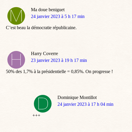
Ma doue beniguet
dit
24 janvier 2023 à 5 h 17 min
:
C’est beau la démocratie républicaine.
Harry Coverre
dit
23 janvier 2023 à 19 h 17 min
:
50% des 1,7% à la présidentielle = 0,85%. On progresse !
Dominique Montillot
dit
24 janvier 2023 à 17 h 04 min
:
+++