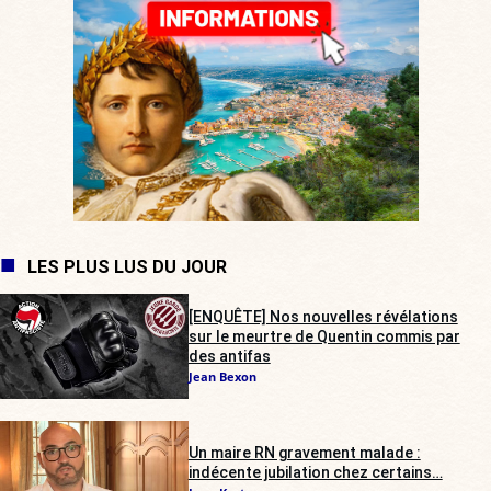
LES PLUS LUS DU JOUR
[ENQUÊTE] Nos nouvelles révélations
sur le meurtre de Quentin commis par
des antifas
Jean Bexon
Un maire RN gravement malade :
indécente jubilation chez certains…