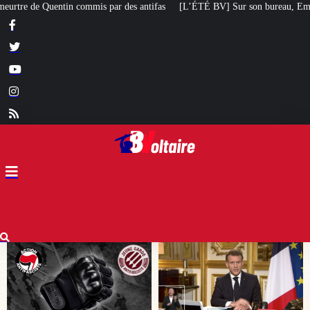
tifas
[L’ÉTÉ BV] Sur son bureau, Emmanuel Macron a posé le livre d’un poè