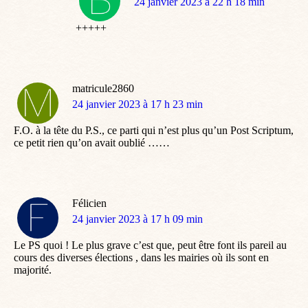
dit
24 janvier 2023 à 22 h 18 min
:
+++++
matricule2860
dit
24 janvier 2023 à 17 h 23 min
:
F.O. à la tête du P.S., ce parti qui n’est plus qu’un Post Scriptum,
ce petit rien qu’on avait oublié ……
Félicien
dit
24 janvier 2023 à 17 h 09 min
:
Le PS quoi ! Le plus grave c’est que, peut être font ils pareil au
cours des diverses élections , dans les mairies où ils sont en
majorité.