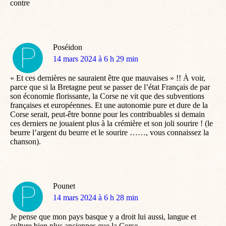
contre
Poséidon
dit
14 mars 2024 à 6 h 29 min
:
« Et ces dernières ne sauraient être que mauvaises » !! À voir,
parce que si la Bretagne peut se passer de l’état Français de par
son économie florissante, la Corse ne vit que des subventions
françaises et européennes. Et une autonomie pure et dure de la
Corse serait, peut-être bonne pour les contribuables si demain
ces derniers ne jouaient plus à la crémière et son joli sourire ! (le
beurre l’argent du beurre et le sourire ……, vous connaissez la
chanson).
Pounet
dit
14 mars 2024 à 6 h 28 min
:
Je pense que mon pays basque y a droit lui aussi, langue et
culture bien plus anciennes que la Corse.