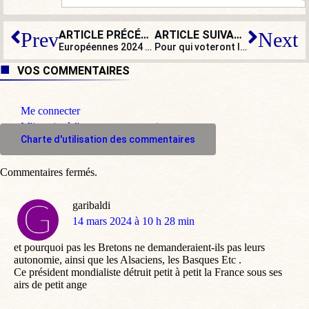
ARTICLE PRÉCÉDENT
ARTICLE SUIVANT
Prev
Next
Européennes 2024 : la position bancale des évêques
Pour qui voteront les jeunes, le 9 juin ? Jordan Bardella écrase le paysage
VOS COMMENTAIRES
Me connecter
M'inscrire à l'espace commentaire
Charte d'utilisation des commentaires
Commentaires fermés.
garibaldi
dit
14 mars 2024 à 10 h 28 min
:
et pourquoi pas les Bretons ne demanderaient-ils pas leurs
autonomie, ainsi que les Alsaciens, les Basques Etc .
Ce président mondialiste détruit petit à petit la France sous ses
airs de petit ange