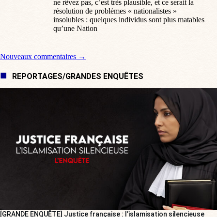
ne rêvez pas, c’est très plausible, et ce serait la
résolution de problèmes « nationalistes »
insolubles : quelques individus sont plus matables
qu’une Nation
Navigation de commentaire
Nouveaux commentaires →
REPORTAGES/GRANDES ENQUÊTES
[GRANDE ENQUÊTE] Justice française : l’islamisation silencieuse