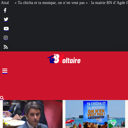
n n’en veut pas » : la mairie RN d’Agde face à la meute « antiraciste »
La ha