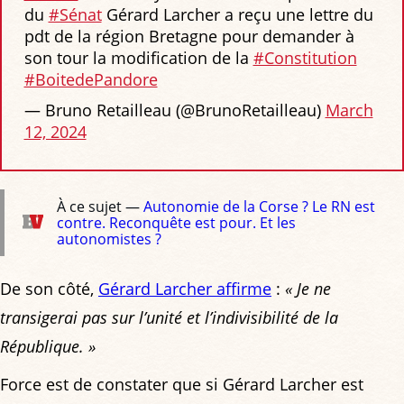
du
#Sénat
Gérard Larcher a reçu une lettre du
pdt de la région Bretagne pour demander à
son tour la modification de la
#Constitution
#BoitedePandore
— Bruno Retailleau (@BrunoRetailleau)
March
12, 2024
À ce sujet —
Autonomie de la Corse ? Le RN est
contre. Reconquête est pour. Et les
autonomistes ?
De son côté,
Gérard Larcher affirme
:
« Je ne
transigerai pas sur l’unité et l’indivisibilité de la
République. »
Force est de constater que si Gérard Larcher est