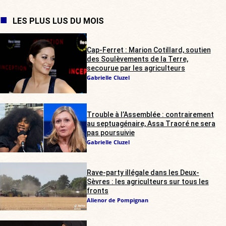
LES PLUS LUS DU MOIS
Cap-Ferret : Marion Cotillard, soutien
des Soulèvements de la Terre,
secourue par les agriculteurs
Gabrielle Cluzel
Trouble à l’Assemblée : contrairement
au septuagénaire, Assa Traoré ne sera
pas poursuivie
Gabrielle Cluzel
Rave-party illégale dans les Deux-
Sèvres : les agriculteurs sur tous les
fronts
Alienor de Pompignan