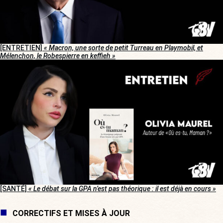
[ENTRETIEN]
« Macron, une sorte de petit Turreau en Playmobil, et
Mélenchon, le Robespierre en keffieh »
[SANTÉ]
« Le débat sur la GPA n’est pas théorique : il est déjà en cours »
CORRECTIFS ET MISES À JOUR