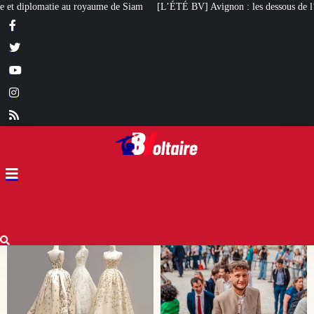
[L’ÉTÉ BV] Avignon : les dessous de l’élection de Raphaël Arnault
Un ma