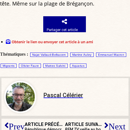
tête. Même sur la plage de Brégançon.
Partager cet article
Obtenir le lien ou envoyer cet article à un ami
Thématiques :
Najat Vallaud-Belkacem
Martine Aubry
Emmanuel Macron
Migrants
Olivier Faure
Matteo Salvini
Aquarius
Pascal Célérier
ARTICLE PRÉCÉDENT
ARTICLE SUIVANT
Prev
Next
République démocratique du Congo : le dessous des cartes
BFM TV
veille au bon déroulement des vacances du couple Macron