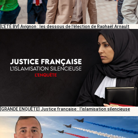
[L’ÉTÉ BV] Avignon : les dessous de l’élection de Raphaël Arnault
[GRANDE ENQUÊTE] Justice française : l’islamisation silencieuse