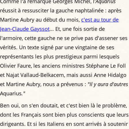
Comme l'a remarqué Georges Michel, l'
Aquarius
réussit à ressusciter la gauche naphtalinée : après
Martine Aubry au début du mois,
c'est au tour de
Jean-Claude Gayssot
... Et, une fois sortie de
l'armoire, cette gauche ne se prive pas d'assener ses
vérités. Un texte signé par une vingtaine de ses
représentants les plus prestigieux parmi lesquels
Olivier Faure, les anciens ministres Stéphane Le Foll
et Najat Vallaud-Belkacem, mais aussi Anne Hidalgo
et Martine Aubry, nous a prévenus :
"Il y aura d'autres
Aquarius
."
Ben oui, on s'en doutait, et c'est bien là le problème,
dont les Français sont bien plus conscients que leurs
dirigeants. Et si les Italiens en sont arrivés à soutenir