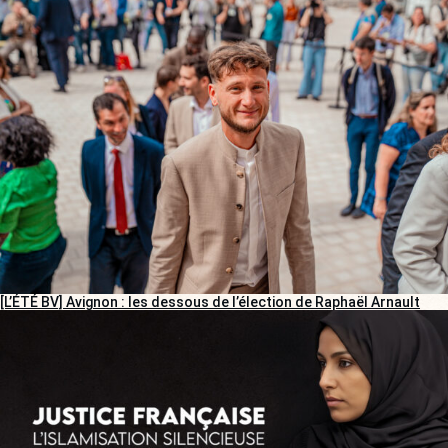
[L’ÉTÉ BV] Avignon : les dessous de l’élection de Raphaël Arnault