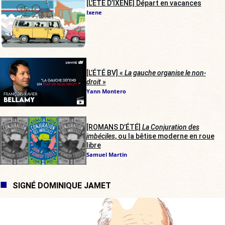
[L’ÉTÉ D’IXÈNE] Départ en vacances
Ixene
[L’ÉTÉ BV] «
La gauche organise le non-
droit
»
Yann Montero
[ROMANS D’ÉTÉ]
La Conjuration des
imbéciles
, ou la bêtise moderne en roue
libre
Samuel Martin
SIGNÉ DOMINIQUE JAMET