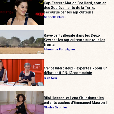
Cap-Ferret : Marion Cotillard, soutien
des Soulèvements de la Terre,
secourue par les agriculteurs
Gabrielle Cluzel
Rave-party illégale dans les Deux-
Sèvres : les agriculteurs sur tous les
fronts
Alienor de Pompignan
France Inter
: deux « expertes » pour un
débat anti-RN, l’Arcom saisie
Jean Kast
Bilal Hassani et Lena Situations : les
enfants cachés d’Emmanuel Macron ?
Nicolas Gauthier