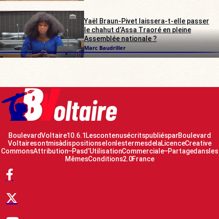
Yaël Braun-Pivet laissera-t-elle passer
le chahut d’Assa Traoré en pleine
Assemblée nationale ?
Marc Baudriller
Boulevard Voltaire 10.6.1 Les contenus écrits publiés par Boulevard
Voltaire sont mis à disposition selon les termes de la Licence Creative
Commons Attribution – Pas d’Utilisation Commerciale – Partage dans les
Mêmes Conditions 2.0 France