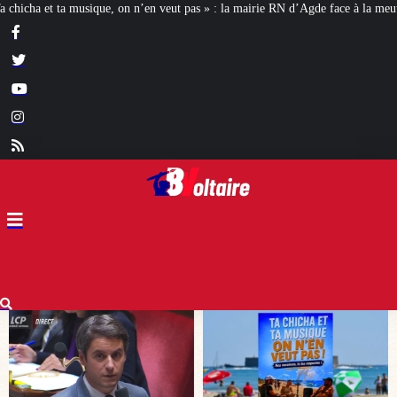
s » : la mairie RN d’Agde face à la meute « antiraciste »
La hausse de la tax