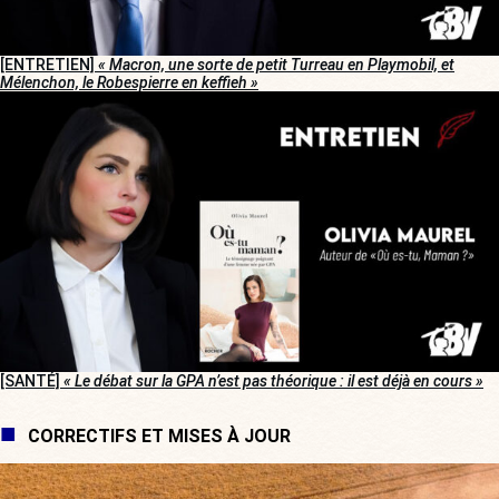
[ENTRETIEN]
« Macron, une sorte de petit Turreau en Playmobil, et
Mélenchon, le Robespierre en keffieh »
[SANTÉ]
« Le débat sur la GPA n’est pas théorique : il est déjà en cours »
CORRECTIFS ET MISES À JOUR