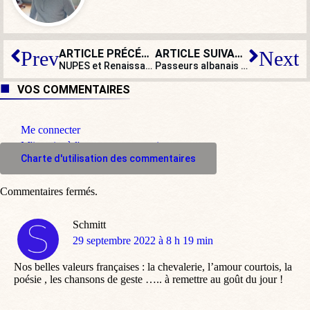
ARTICLE PRÉCÉDENT
ARTICLE SUIVANT
Prev
Next
NUPES et Renaissance : en dessous de la mêlée
Passeurs albanais : ce nouveau genre d’influenceurs qui fleurit sur TikTok
VOS COMMENTAIRES
Me connecter
M'inscrire à l'espace commentaire
Charte d'utilisation des commentaires
Commentaires fermés.
Schmitt
dit
29 septembre 2022 à 8 h 19 min
:
Nos belles valeurs françaises : la chevalerie, l’amour courtois, la
poésie , les chansons de geste ….. à remettre au goût du jour !