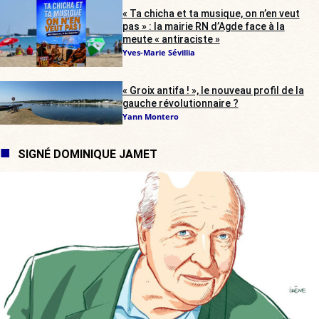
« Ta chicha et ta musique, on n’en veut
pas » : la mairie RN d’Agde face à la
meute « antiraciste »
Yves-Marie Sévillia
« Groix antifa ! », le nouveau profil de la
gauche révolutionnaire ?
Yann Montero
SIGNÉ DOMINIQUE JAMET