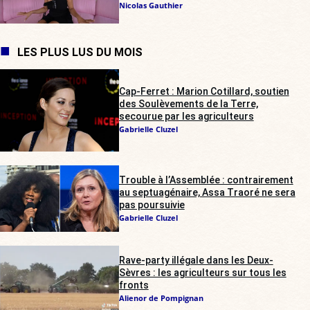
Nicolas Gauthier
LES PLUS LUS DU MOIS
Cap-Ferret : Marion Cotillard, soutien
des Soulèvements de la Terre,
secourue par les agriculteurs
Gabrielle Cluzel
Trouble à l’Assemblée : contrairement
au septuagénaire, Assa Traoré ne sera
pas poursuivie
Gabrielle Cluzel
Rave-party illégale dans les Deux-
Sèvres : les agriculteurs sur tous les
fronts
Alienor de Pompignan