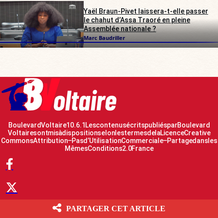
Yaël Braun-Pivet laissera-t-elle passer
le chahut d’Assa Traoré en pleine
Assemblée nationale ?
Marc Baudriller
Boulevard Voltaire 10.6.1 Les contenus écrits publiés par Boulevard
Voltaire sont mis à disposition selon les termes de la Licence Creative
Commons Attribution – Pas d’Utilisation Commerciale – Partage dans les
Mêmes Conditions 2.0 France
PARTAGER CET ARTICLE