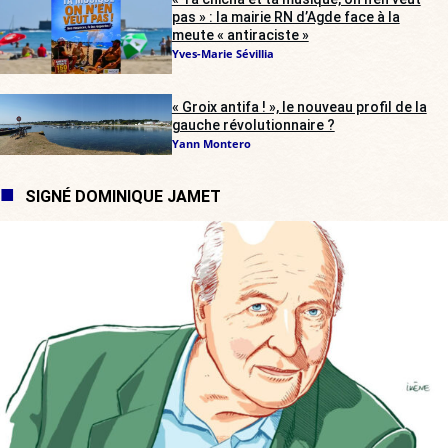
pas » : la mairie RN d’Agde face à la
meute « antiraciste »
Yves-Marie Sévillia
« Groix antifa ! », le nouveau profil de la
gauche révolutionnaire ?
Yann Montero
SIGNÉ DOMINIQUE JAMET