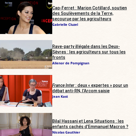
Cap-Ferret : Marion Cotillard, soutien
des Soulèvements de la Terre,
secourue par les agriculteurs
Gabrielle Cluzel
Rave-party illégale dans les Deux-
Sèvres : les agriculteurs sur tous les
fronts
Alienor de Pompignan
France Inter
: deux « expertes » pour un
débat anti-RN, l’Arcom saisie
Jean Kast
Bilal Hassani et Lena Situations : les
enfants cachés d’Emmanuel Macron ?
Nicolas Gauthier