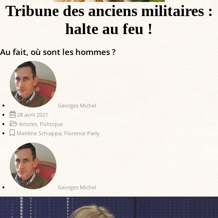
Tribune des anciens militaires :
halte au feu !
Au fait, où sont les hommes ?
Georges Michel
28 avril 2021
Articles
,
Politique
Marlène Schiappa
,
Florence Parly
Georges Michel