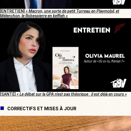
[ENTRETIEN]
« Macron, une sorte de petit Turreau en Playmobil, et
Mélenchon, le Robespierre en keffieh »
[SANTÉ]
« Le débat sur la GPA n’est pas théorique : il est déjà en cours »
CORRECTIFS ET MISES À JOUR