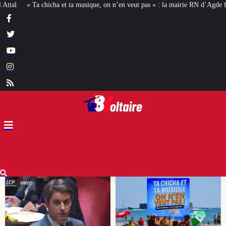
on n’en veut pas » : la mairie RN d’Agde face à la meute « antiraciste »
La h