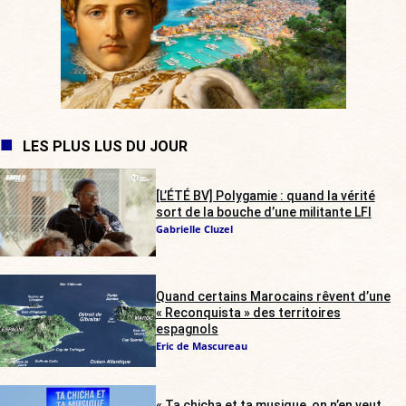
LES PLUS LUS DU JOUR
[L’ÉTÉ BV] Polygamie : quand la vérité
sort de la bouche d’une militante LFI
Gabrielle Cluzel
Quand certains Marocains rêvent d’une
« Reconquista » des territoires
espagnols
Eric de Mascureau
« Ta chicha et ta musique, on n’en veut