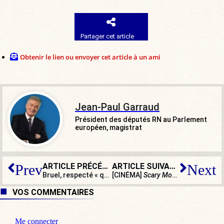
Partager cet article
Obtenir le lien ou envoyer cet article à un ami
Jean-Paul Garraud
Président des députés RN au Parlement
européen, magistrat
ARTICLE PRÉCÉDENT
ARTICLE SUIVANT
Prev
Next
Bruel, respecté « quand il combattait l’extrême droite », est en garde à vue
[CINÉMA]
Scary Movie
, la charge an
VOS COMMENTAIRES
Me connecter