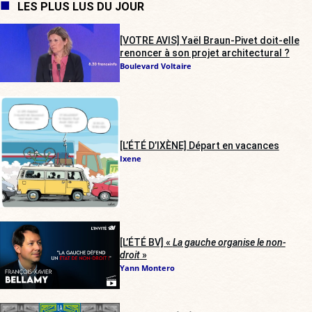
LES PLUS LUS DU JOUR
[VOTRE AVIS] Yaël Braun-Pivet doit-elle
renoncer à son projet architectural ?
Boulevard Voltaire
[L’ÉTÉ D’IXÈNE] Départ en vacances
Ixene
[L’ÉTÉ BV] «
La gauche organise le non-
droit
»
Yann Montero