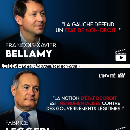
[L’ÉTÉ BV] «
La gauche organise le non-droit
»