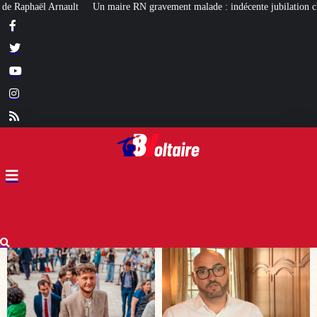
ravement malade : indécente jubilation chez certains…
Affaire Lyhanna : 