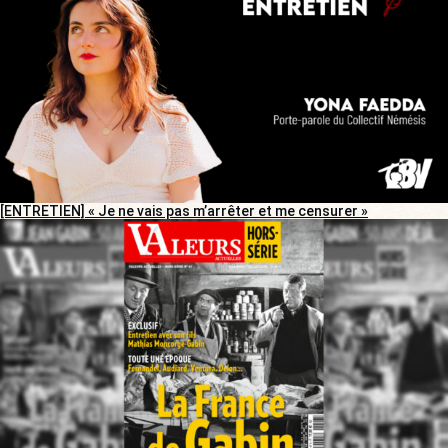
[ENTRETIEN] « Je ne vais pas m’arrêter et me censurer »