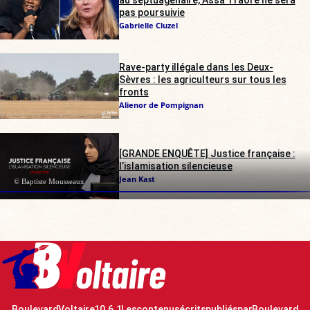
pas poursuivie
Gabrielle Cluzel
Rave-party illégale dans les Deux-
Sèvres : les agriculteurs sur tous les
fronts
Alienor de Pompignan
[GRANDE ENQUÊTE] Justice française :
l’islamisation silencieuse
Jean Kast
© Baptiste Mousseaux
Boulevard Voltaire 10.6.1 Les contenus écrits publiés par Boulevard