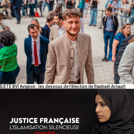
[L’ÉTÉ BV] Avignon : les dessous de l’élection de Raphaël Arnault