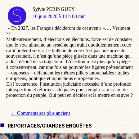
Sylvie PERINGUEY
dit
10 juin 2026 à 14 h 03 min
:
» En 2027, les Français décideront de cet avenir »…. Vraiment
??
Malheureusement, d’élections en élections, force est de constater
que le vote alimente un système qui trahit quotidiennement ceux
qu’il prétend servir. Le bulletin de vote n’est pas une arme de
souveraineté, il n’est qu’une pièce glissée dans une machine qui
a déjà décidé de sa trajectoire. L’élection n’est plus qu’un piège
à consentement, car une fois au pouvoir les figures prétendument
» opposées » défendent les mêmes piliers Intouchables : traités
européens, politique et injonctions européennes.
En l’occurrence, l’institution judiciaire nécessite d’une profonde
introspection et réformes adéquates pour remplir sa mission de
protection du peuple. Qui peut en décider et la mettre en œuvre ?
Navigation de commentaire
← Commentaires plus anciens
REPORTAGES/GRANDES ENQUÊTES