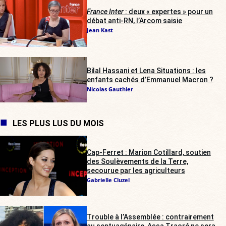
France Inter
: deux « expertes » pour un
débat anti-RN, l’Arcom saisie
Jean Kast
Bilal Hassani et Lena Situations : les
enfants cachés d’Emmanuel Macron ?
Nicolas Gauthier
LES PLUS LUS DU MOIS
Cap-Ferret : Marion Cotillard, soutien
des Soulèvements de la Terre,
secourue par les agriculteurs
Gabrielle Cluzel
Trouble à l’Assemblée : contrairement
au septuagénaire, Assa Traoré ne sera