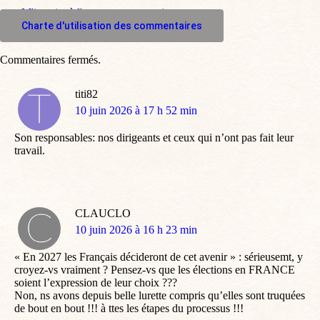
M'inscrire à l'espace commentaire
Charte d'utilisation des commentaires
Commentaires fermés.
titi82
dit
10 juin 2026 à 17 h 52 min
:
Son responsables: nos dirigeants et ceux qui n’ont pas fait leur
travail.
CLAUCLO
dit
10 juin 2026 à 16 h 23 min
:
« En 2027 les Français décideront de cet avenir » : sérieusemt, y
croyez-vs vraiment ? Pensez-vs que les élections en FRANCE
soient l’expression de leur choix ???
Non, ns avons depuis belle lurette compris qu’elles sont truquées
de bout en bout !!! à ttes les étapes du processus !!!