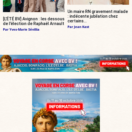
Un maire RN gravement malade
: indécente jubilation chez
[L’ÉTÉ BV] Avignon : les dessous
certains…
de l’élection de Raphaël Arnault
Par
Jean Kast
Par
Yves-Marie Sévillia